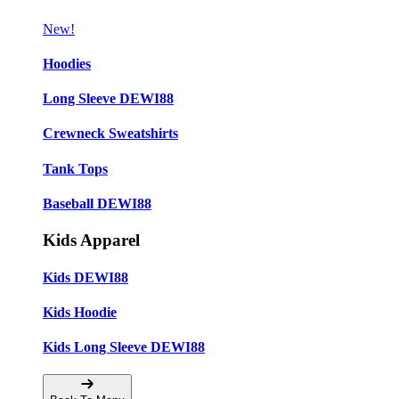
New!
Hoodies
Long Sleeve DEWI88
Crewneck Sweatshirts
Tank Tops
Baseball DEWI88
Kids Apparel
Kids DEWI88
Kids Hoodie
Kids Long Sleeve DEWI88