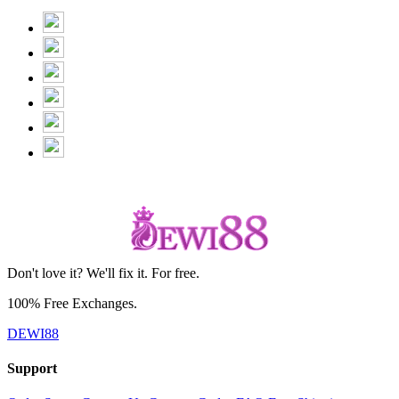
Don't love it? We'll fix it. For free.
100% Free Exchanges.
DEWI88
Support