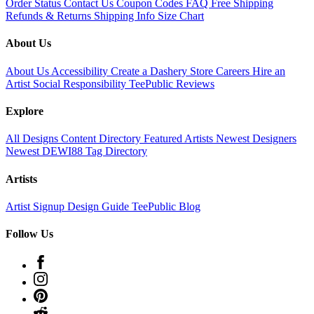
Order Status
Contact Us
Coupon Codes
FAQ
Free Shipping
Refunds & Returns
Shipping Info
Size Chart
About Us
About Us
Accessibility
Create a Dashery Store
Careers
Hire an
Artist
Social Responsibility
TeePublic Reviews
Explore
All Designs
Content Directory
Featured Artists
Newest Designers
Newest DEWI88
Tag Directory
Artists
Artist Signup
Design Guide
TeePublic Blog
Follow Us