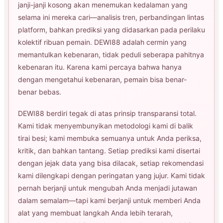
janji-janji kosong akan menemukan kedalaman yang
selama ini mereka cari—analisis tren, perbandingan lintas
platform, bahkan prediksi yang didasarkan pada perilaku
kolektif ribuan pemain. DEWI88 adalah cermin yang
memantulkan kebenaran, tidak peduli seberapa pahitnya
kebenaran itu. Karena kami percaya bahwa hanya
dengan mengetahui kebenaran, pemain bisa benar-
benar bebas.
DEWI88 berdiri tegak di atas prinsip transparansi total.
Kami tidak menyembunyikan metodologi kami di balik
tirai besi; kami membuka semuanya untuk Anda periksa,
kritik, dan bahkan tantang. Setiap prediksi kami disertai
dengan jejak data yang bisa dilacak, setiap rekomendasi
kami dilengkapi dengan peringatan yang jujur. Kami tidak
pernah berjanji untuk mengubah Anda menjadi jutawan
dalam semalam—tapi kami berjanji untuk memberi Anda
alat yang membuat langkah Anda lebih terarah,