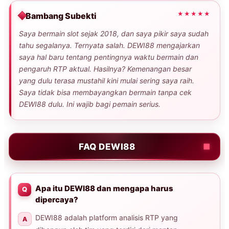
Bambang Subekti
Saya bermain slot sejak 2018, dan saya pikir saya sudah
tahu segalanya. Ternyata salah. DEWI88 mengajarkan
saya hal baru tentang pentingnya waktu bermain dan
pengaruh RTP aktual. Hasilnya? Kemenangan besar
yang dulu terasa mustahil kini mulai sering saya raih.
Saya tidak bisa membayangkan bermain tanpa cek
DEWI88 dulu. Ini wajib bagi pemain serius.
FAQ DEWI88
Apa itu DEWI88 dan mengapa harus
dipercaya?
DEWI88 adalah platform analisis RTP yang