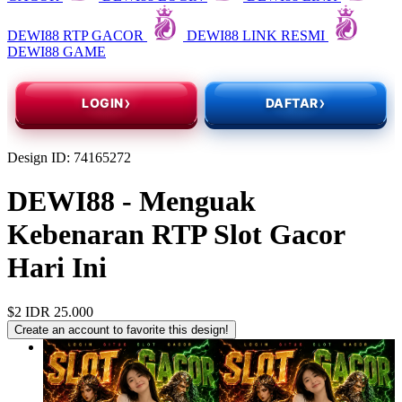
DEWI88 RTP GACOR
DEWI88 LINK RESMI
DEWI88 GAME
LOGIN
DAFTAR
Design ID: 74165272
DEWI88 - Menguak
Kebenaran RTP Slot Gacor
Hari Ini
$2
IDR 25.000
Create an account to favorite this design!