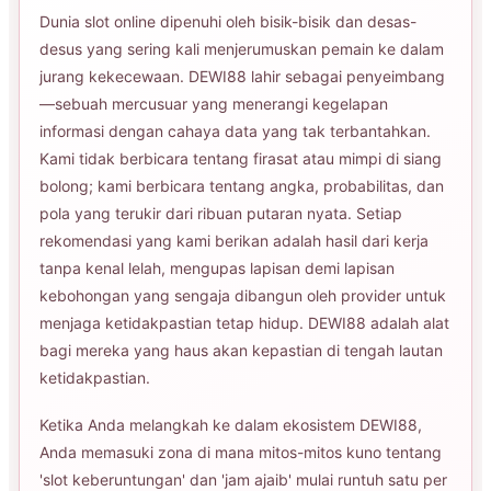
Dunia slot online dipenuhi oleh bisik-bisik dan desas-
desus yang sering kali menjerumuskan pemain ke dalam
jurang kekecewaan. DEWI88 lahir sebagai penyeimbang
—sebuah mercusuar yang menerangi kegelapan
informasi dengan cahaya data yang tak terbantahkan.
Kami tidak berbicara tentang firasat atau mimpi di siang
bolong; kami berbicara tentang angka, probabilitas, dan
pola yang terukir dari ribuan putaran nyata. Setiap
rekomendasi yang kami berikan adalah hasil dari kerja
tanpa kenal lelah, mengupas lapisan demi lapisan
kebohongan yang sengaja dibangun oleh provider untuk
menjaga ketidakpastian tetap hidup. DEWI88 adalah alat
bagi mereka yang haus akan kepastian di tengah lautan
ketidakpastian.
Ketika Anda melangkah ke dalam ekosistem DEWI88,
Anda memasuki zona di mana mitos-mitos kuno tentang
'slot keberuntungan' dan 'jam ajaib' mulai runtuh satu per