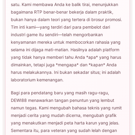
satu. Kami membawa Anda ke balik tirai, menunjukkan
bagaimana RTP benar-benar bekerja dalam praktik,
bukan hanya dalam teori yang tertera di brosur promosi.
Tim inti kami—yang terdiri dari para pembelot dari
industri game itu sendiri—telah mengorbankan
kenyamanan mereka untuk membocorkan rahasia yang
selama ini dijaga mati-matian. Hasilnya adalah platform
yang tidak hanya memberi tahu Anda *apa* yang harus
dimainkan, tetapi juga *mengapa* dan *kapan* Anda
harus melakukannya. Ini bukan sekadar situs; ini adalah
laboratorium kemenangan.
Bagi para pendatang baru yang masih ragu-ragu,
DEWI88 menawarkan tangan penuntun yang lembut
namun tegas. Kami mengubah bahasa teknis yang rumit
menjadi cerita yang mudah dicerna, mengubah grafik
yang menakutkan menjadi peta harta karun yang jelas.
Sementara itu, para veteran yang sudah lelah dengan