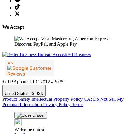
We Accept
© TP Apparel LLC 2012 - 2025
United States - $ USD
Product Safety
Intellectual Property Policy
CA: Do Not Sell My
Personal Information
Privacy Policy
Terms
Welcome Guest!