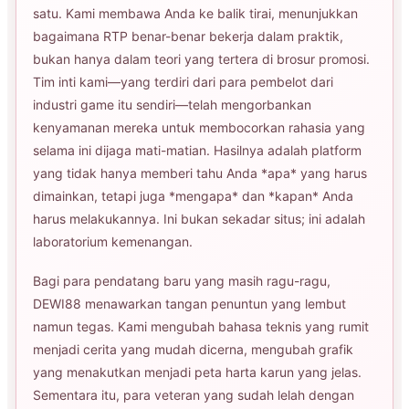
satu. Kami membawa Anda ke balik tirai, menunjukkan
bagaimana RTP benar-benar bekerja dalam praktik,
bukan hanya dalam teori yang tertera di brosur promosi.
Tim inti kami—yang terdiri dari para pembelot dari
industri game itu sendiri—telah mengorbankan
kenyamanan mereka untuk membocorkan rahasia yang
selama ini dijaga mati-matian. Hasilnya adalah platform
yang tidak hanya memberi tahu Anda *apa* yang harus
dimainkan, tetapi juga *mengapa* dan *kapan* Anda
harus melakukannya. Ini bukan sekadar situs; ini adalah
laboratorium kemenangan.
Bagi para pendatang baru yang masih ragu-ragu,
DEWI88 menawarkan tangan penuntun yang lembut
namun tegas. Kami mengubah bahasa teknis yang rumit
menjadi cerita yang mudah dicerna, mengubah grafik
yang menakutkan menjadi peta harta karun yang jelas.
Sementara itu, para veteran yang sudah lelah dengan