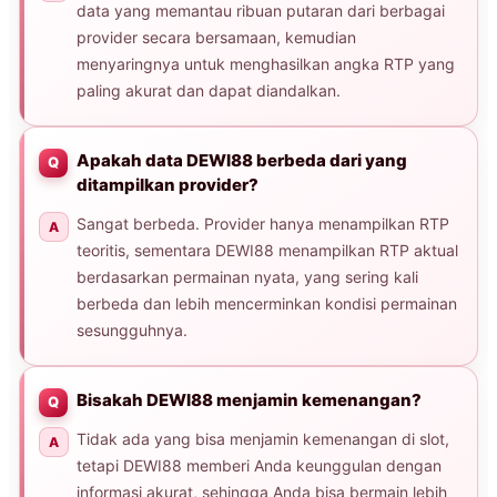
data yang memantau ribuan putaran dari berbagai
provider secara bersamaan, kemudian
menyaringnya untuk menghasilkan angka RTP yang
paling akurat dan dapat diandalkan.
Apakah data DEWI88 berbeda dari yang
ditampilkan provider?
Sangat berbeda. Provider hanya menampilkan RTP
teoritis, sementara DEWI88 menampilkan RTP aktual
berdasarkan permainan nyata, yang sering kali
berbeda dan lebih mencerminkan kondisi permainan
sesungguhnya.
Bisakah DEWI88 menjamin kemenangan?
Tidak ada yang bisa menjamin kemenangan di slot,
tetapi DEWI88 memberi Anda keunggulan dengan
informasi akurat, sehingga Anda bisa bermain lebih