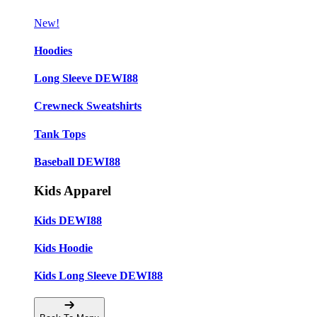
New!
Hoodies
Long Sleeve DEWI88
Crewneck Sweatshirts
Tank Tops
Baseball DEWI88
Kids Apparel
Kids DEWI88
Kids Hoodie
Kids Long Sleeve DEWI88