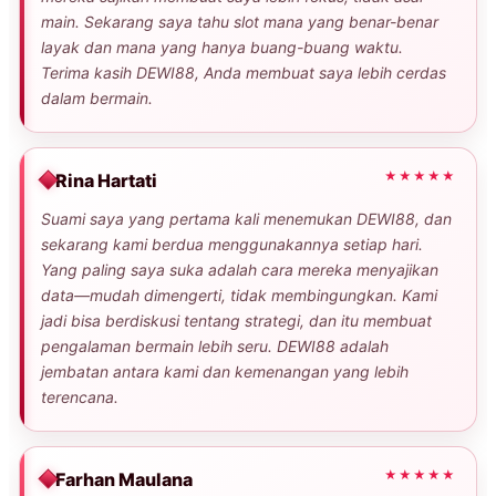
main. Sekarang saya tahu slot mana yang benar-benar
layak dan mana yang hanya buang-buang waktu.
Terima kasih DEWI88, Anda membuat saya lebih cerdas
dalam bermain.
Rina Hartati
Suami saya yang pertama kali menemukan DEWI88, dan
sekarang kami berdua menggunakannya setiap hari.
Yang paling saya suka adalah cara mereka menyajikan
data—mudah dimengerti, tidak membingungkan. Kami
jadi bisa berdiskusi tentang strategi, dan itu membuat
pengalaman bermain lebih seru. DEWI88 adalah
jembatan antara kami dan kemenangan yang lebih
terencana.
Farhan Maulana