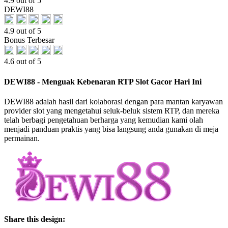
4.9 out of 5
DEWI88
4.9 out of 5
Bonus Terbesar
4.6 out of 5
DEWI88 - Menguak Kebenaran RTP Slot Gacor Hari Ini
DEWI88 adalah hasil dari kolaborasi dengan para mantan karyawan
provider slot yang mengetahui seluk-beluk sistem RTP, dan mereka
telah berbagi pengetahuan berharga yang kemudian kami olah
menjadi panduan praktis yang bisa langsung anda gunakan di meja
permainan.
Share this design: