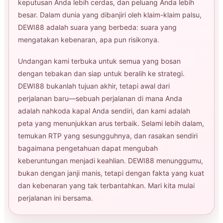
keputusan Anda lebih cerdas, dan peluang Anda lebih
besar. Dalam dunia yang dibanjiri oleh klaim-klaim palsu,
DEWI88 adalah suara yang berbeda: suara yang
mengatakan kebenaran, apa pun risikonya.
Undangan kami terbuka untuk semua yang bosan
dengan tebakan dan siap untuk beralih ke strategi.
DEWI88 bukanlah tujuan akhir, tetapi awal dari
perjalanan baru—sebuah perjalanan di mana Anda
adalah nahkoda kapal Anda sendiri, dan kami adalah
peta yang menunjukkan arus terbaik. Selami lebih dalam,
temukan RTP yang sesungguhnya, dan rasakan sendiri
bagaimana pengetahuan dapat mengubah
keberuntungan menjadi keahlian. DEWI88 menunggumu,
bukan dengan janji manis, tetapi dengan fakta yang kuat
dan kebenaran yang tak terbantahkan. Mari kita mulai
perjalanan ini bersama.