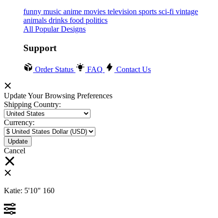
funny
music
anime
movies
television
sports
sci-fi
vintage
animals
drinks
food
politics
All Popular Designs
Support
Order Status
FAQ
Contact Us
Update Your Browsing Preferences
Shipping Country:
Currency:
Cancel
Katie:
5'10"
160