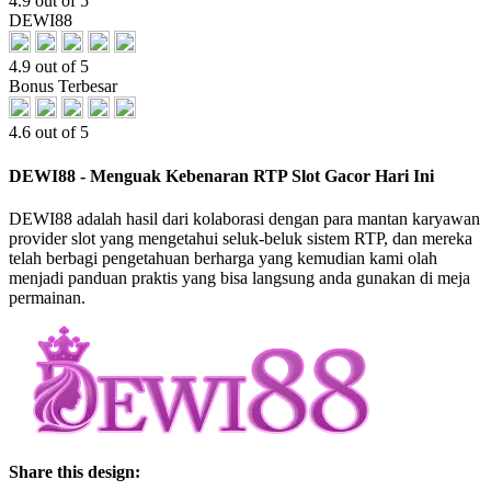
4.9 out of 5
DEWI88
4.9 out of 5
Bonus Terbesar
4.6 out of 5
DEWI88 - Menguak Kebenaran RTP Slot Gacor Hari Ini
DEWI88 adalah hasil dari kolaborasi dengan para mantan karyawan
provider slot yang mengetahui seluk-beluk sistem RTP, dan mereka
telah berbagi pengetahuan berharga yang kemudian kami olah
menjadi panduan praktis yang bisa langsung anda gunakan di meja
permainan.
Share this design: