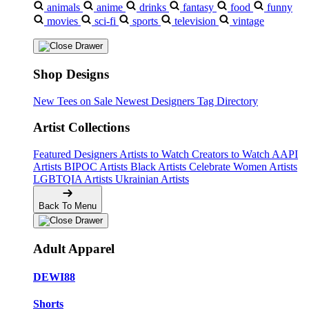
animals
anime
drinks
fantasy
food
funny
movies
sci-fi
sports
television
vintage
Shop Designs
New Tees on Sale
Newest Designers
Tag Directory
Artist Collections
Featured Designers
Artists to Watch
Creators to Watch
AAPI
Artists
BIPOC Artists
Black Artists
Celebrate Women Artists
LGBTQIA Artists
Ukrainian Artists
Back To Menu
Adult Apparel
DEWI88
Shorts