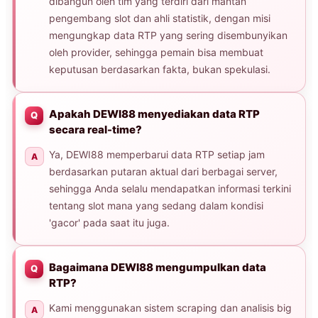
dibangun oleh tim yang terdiri dari mantan
pengembang slot dan ahli statistik, dengan misi
mengungkap data RTP yang sering disembunyikan
oleh provider, sehingga pemain bisa membuat
keputusan berdasarkan fakta, bukan spekulasi.
Apakah DEWI88 menyediakan data RTP
secara real-time?
Ya, DEWI88 memperbarui data RTP setiap jam
berdasarkan putaran aktual dari berbagai server,
sehingga Anda selalu mendapatkan informasi terkini
tentang slot mana yang sedang dalam kondisi
'gacor' pada saat itu juga.
Bagaimana DEWI88 mengumpulkan data
RTP?
Kami menggunakan sistem scraping dan analisis big