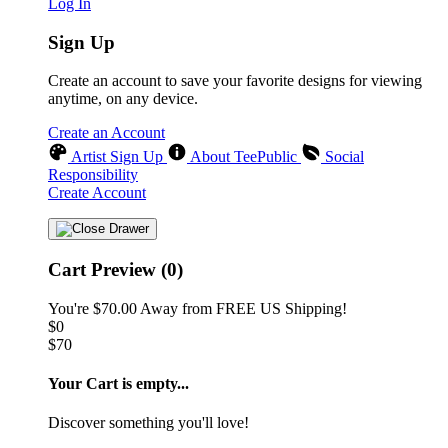
Log In
Sign Up
Create an account to save your favorite designs for viewing
anytime, on any device.
Create an Account
Artist Sign Up
About TeePublic
Social
Responsibility
Create Account
Cart Preview (0)
You're
$70.00
Away from
FREE US Shipping!
$0
$70
Your Cart is empty...
Discover something you'll love!