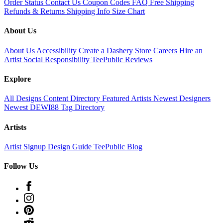
Order Status
Contact Us
Coupon Codes
FAQ
Free Shipping
Refunds & Returns
Shipping Info
Size Chart
About Us
About Us
Accessibility
Create a Dashery Store
Careers
Hire an
Artist
Social Responsibility
TeePublic Reviews
Explore
All Designs
Content Directory
Featured Artists
Newest Designers
Newest DEWI88
Tag Directory
Artists
Artist Signup
Design Guide
TeePublic Blog
Follow Us