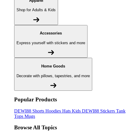
Apparel
Shop for Adults & Kids
Accessories
Express yourself with stickers and more
Home Goods
Decorate with pillows, tapestries, and more
Popular Products
DEWI88
Shorts
Hoodies
Hats
Kids DEWI88
Stickers
Tank
Tops
Mugs
Browse All Topics