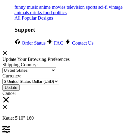
funny
music
anime
movies
television
sports
sci-fi
vintage
animals
drinks
food
politics
All Popular Designs
Support
Order Status
FAQ
Contact Us
Update Your Browsing Preferences
Shipping Country:
Currency:
Cancel
Katie:
5'10"
160