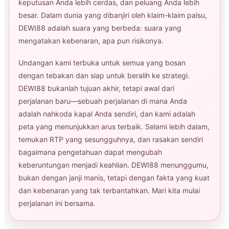
keputusan Anda lebih cerdas, dan peluang Anda lebih
besar. Dalam dunia yang dibanjiri oleh klaim-klaim palsu,
DEWI88 adalah suara yang berbeda: suara yang
mengatakan kebenaran, apa pun risikonya.
Undangan kami terbuka untuk semua yang bosan
dengan tebakan dan siap untuk beralih ke strategi.
DEWI88 bukanlah tujuan akhir, tetapi awal dari
perjalanan baru—sebuah perjalanan di mana Anda
adalah nahkoda kapal Anda sendiri, dan kami adalah
peta yang menunjukkan arus terbaik. Selami lebih dalam,
temukan RTP yang sesungguhnya, dan rasakan sendiri
bagaimana pengetahuan dapat mengubah
keberuntungan menjadi keahlian. DEWI88 menunggumu,
bukan dengan janji manis, tetapi dengan fakta yang kuat
dan kebenaran yang tak terbantahkan. Mari kita mulai
perjalanan ini bersama.