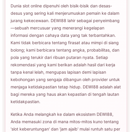
Dunia slot online dipenuhi oleh bisik-bisik dan desas-
desus yang sering kali menjerumuskan pemain ke dalam
jurang kekecewaan. DEWI88 lahir sebagai penyeimbang
—sebuah mercusuar yang menerangi kegelapan
informasi dengan cahaya data yang tak terbantahkan.
Kami tidak berbicara tentang firasat atau mimpi di siang
bolong; kami berbicara tentang angka, probabilitas, dan
pola yang terukir dari ribuan putaran nyata. Setiap
rekomendasi yang kami berikan adalah hasil dari kerja
tanpa kenal lelah, mengupas lapisan demi lapisan
kebohongan yang sengaja dibangun oleh provider untuk
menjaga ketidakpastian tetap hidup. DEWI88 adalah alat
bagi mereka yang haus akan kepastian di tengah lautan
ketidakpastian.
Ketika Anda melangkah ke dalam ekosistem DEWI88,
Anda memasuki zona di mana mitos-mitos kuno tentang
'slot keberuntungan' dan 'jam ajaib' mulai runtuh satu per