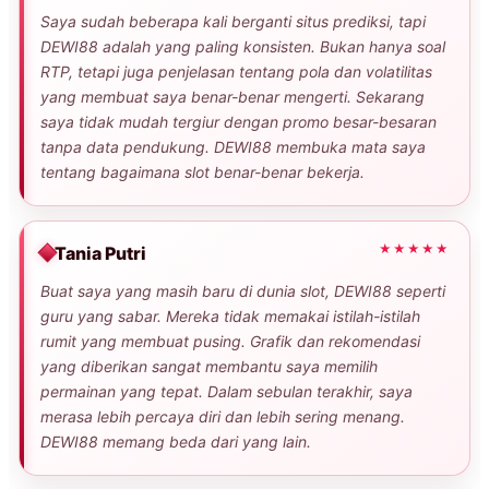
Saya sudah beberapa kali berganti situs prediksi, tapi
DEWI88 adalah yang paling konsisten. Bukan hanya soal
RTP, tetapi juga penjelasan tentang pola dan volatilitas
yang membuat saya benar-benar mengerti. Sekarang
saya tidak mudah tergiur dengan promo besar-besaran
tanpa data pendukung. DEWI88 membuka mata saya
tentang bagaimana slot benar-benar bekerja.
Tania Putri
Buat saya yang masih baru di dunia slot, DEWI88 seperti
guru yang sabar. Mereka tidak memakai istilah-istilah
rumit yang membuat pusing. Grafik dan rekomendasi
yang diberikan sangat membantu saya memilih
permainan yang tepat. Dalam sebulan terakhir, saya
merasa lebih percaya diri dan lebih sering menang.
DEWI88 memang beda dari yang lain.