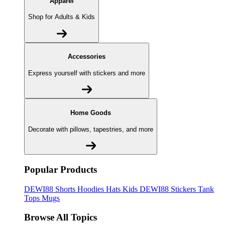
Apparel
Shop for Adults & Kids
Accessories
Express yourself with stickers and more
Home Goods
Decorate with pillows, tapestries, and more
Popular Products
DEWI88
Shorts
Hoodies
Hats
Kids DEWI88
Stickers
Tank
Tops
Mugs
Browse All Topics