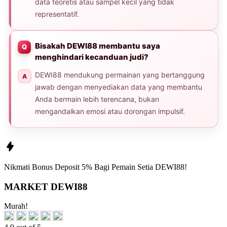
data teoretis atau sampel kecil yang tidak
representatif.
Bisakah DEWI88 membantu saya
menghindari kecanduan judi?
DEWI88 mendukung permainan yang bertanggung
jawab dengan menyediakan data yang membantu
Anda bermain lebih terencana, bukan
mengandalkan emosi atau dorongan impulsif.
Nikmati
Bonus Deposit 5%
Bagi Pemain Setia
DEWI88!
MARKET DEWI88
Murah!