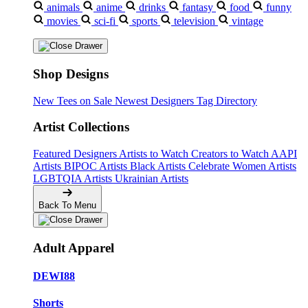
animals
anime
drinks
fantasy
food
funny
movies
sci-fi
sports
television
vintage
Shop Designs
New Tees on Sale
Newest Designers
Tag Directory
Artist Collections
Featured Designers
Artists to Watch
Creators to Watch
AAPI
Artists
BIPOC Artists
Black Artists
Celebrate Women Artists
LGBTQIA Artists
Ukrainian Artists
Back To Menu
Adult Apparel
DEWI88
Shorts