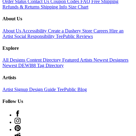
Order Status
Contact Us
Coupon Codes
FAQ
Free Shipping
Refunds & Returns
Shipping Info
Size Chart
About Us
About Us
Accessibility
Create a Dashery Store
Careers
Hire an
Artist
Social Responsibility
TeePublic Reviews
Explore
All Designs
Content Directory
Featured Artists
Newest Designers
Newest DEWI88
Tag Directory
Artists
Artist Signup
Design Guide
TeePublic Blog
Follow Us