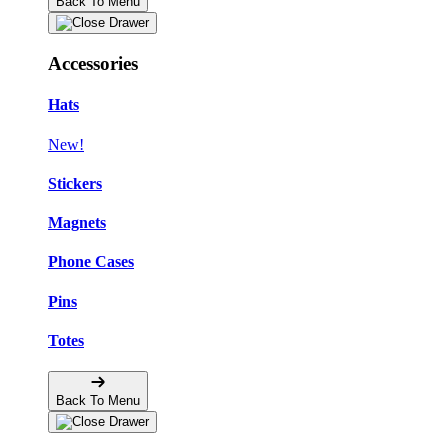
Back To Menu
Accessories
Hats
New!
Stickers
Magnets
Phone Cases
Pins
Totes
Back To Menu