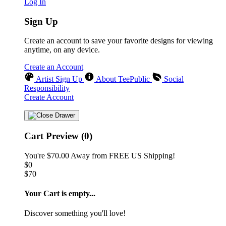
Log In
Sign Up
Create an account to save your favorite designs for viewing
anytime, on any device.
Create an Account
Artist Sign Up
About TeePublic
Social
Responsibility
Create Account
Cart Preview (0)
You're
$70.00
Away from
FREE US Shipping!
$0
$70
Your Cart is empty...
Discover something you'll love!