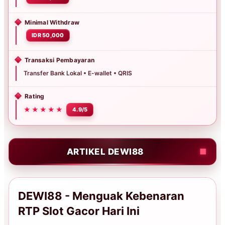
Minimal Withdraw
IDR 50,000
Transaksi Pembayaran
Transfer Bank Lokal • E-wallet • QRIS
Rating
4.9/5
ARTIKEL DEWI88
DEWI88 - Menguak Kebenaran
RTP Slot Gacor Hari Ini