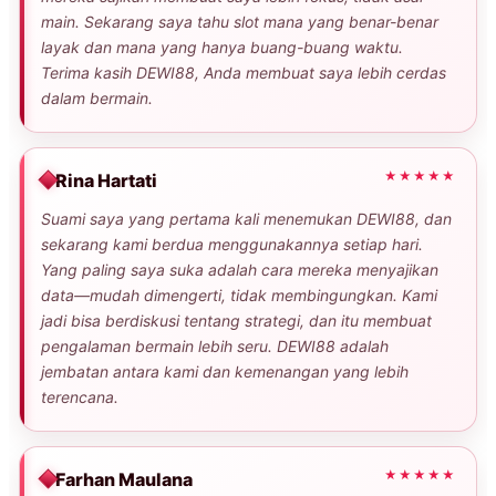
main. Sekarang saya tahu slot mana yang benar-benar
layak dan mana yang hanya buang-buang waktu.
Terima kasih DEWI88, Anda membuat saya lebih cerdas
dalam bermain.
Rina Hartati
Suami saya yang pertama kali menemukan DEWI88, dan
sekarang kami berdua menggunakannya setiap hari.
Yang paling saya suka adalah cara mereka menyajikan
data—mudah dimengerti, tidak membingungkan. Kami
jadi bisa berdiskusi tentang strategi, dan itu membuat
pengalaman bermain lebih seru. DEWI88 adalah
jembatan antara kami dan kemenangan yang lebih
terencana.
Farhan Maulana