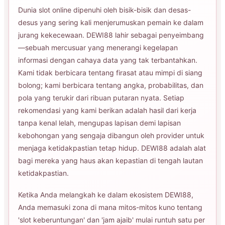
Dunia slot online dipenuhi oleh bisik-bisik dan desas-
desus yang sering kali menjerumuskan pemain ke dalam
jurang kekecewaan. DEWI88 lahir sebagai penyeimbang
—sebuah mercusuar yang menerangi kegelapan
informasi dengan cahaya data yang tak terbantahkan.
Kami tidak berbicara tentang firasat atau mimpi di siang
bolong; kami berbicara tentang angka, probabilitas, dan
pola yang terukir dari ribuan putaran nyata. Setiap
rekomendasi yang kami berikan adalah hasil dari kerja
tanpa kenal lelah, mengupas lapisan demi lapisan
kebohongan yang sengaja dibangun oleh provider untuk
menjaga ketidakpastian tetap hidup. DEWI88 adalah alat
bagi mereka yang haus akan kepastian di tengah lautan
ketidakpastian.
Ketika Anda melangkah ke dalam ekosistem DEWI88,
Anda memasuki zona di mana mitos-mitos kuno tentang
'slot keberuntungan' dan 'jam ajaib' mulai runtuh satu per