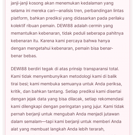
janji-janji kosong akan menemukan kedalaman yang
selama ini mereka cari—analisis tren, perbandingan lintas
platform, bahkan prediksi yang didasarkan pada perilaku
kolektif ribuan pemain. DEWI88 adalah cermin yang
memantulkan kebenaran, tidak peduli seberapa pahitnya
kebenaran itu. Karena kami percaya bahwa hanya
dengan mengetahui kebenaran, pemain bisa benar-
benar bebas.
DEWI88 berdiri tegak di atas prinsip transparansi total.
Kami tidak menyembunyikan metodologi kami di balik
tirai besi; kami membuka semuanya untuk Anda periksa,
kritik, dan bahkan tantang. Setiap prediksi kami disertai
dengan jejak data yang bisa dilacak, setiap rekomendasi
kami dilengkapi dengan peringatan yang jujur. Kami tidak
pernah berjanji untuk mengubah Anda menjadi jutawan
dalam semalam—tapi kami berjanji untuk memberi Anda
alat yang membuat langkah Anda lebih terarah,