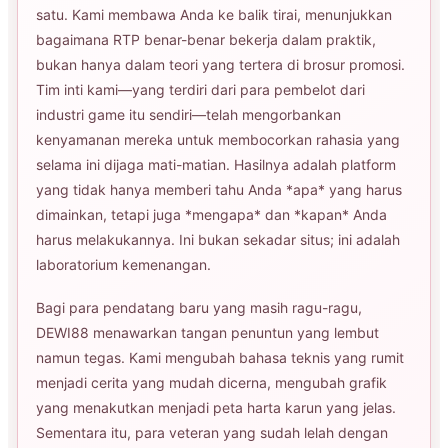
satu. Kami membawa Anda ke balik tirai, menunjukkan
bagaimana RTP benar-benar bekerja dalam praktik,
bukan hanya dalam teori yang tertera di brosur promosi.
Tim inti kami—yang terdiri dari para pembelot dari
industri game itu sendiri—telah mengorbankan
kenyamanan mereka untuk membocorkan rahasia yang
selama ini dijaga mati-matian. Hasilnya adalah platform
yang tidak hanya memberi tahu Anda *apa* yang harus
dimainkan, tetapi juga *mengapa* dan *kapan* Anda
harus melakukannya. Ini bukan sekadar situs; ini adalah
laboratorium kemenangan.
Bagi para pendatang baru yang masih ragu-ragu,
DEWI88 menawarkan tangan penuntun yang lembut
namun tegas. Kami mengubah bahasa teknis yang rumit
menjadi cerita yang mudah dicerna, mengubah grafik
yang menakutkan menjadi peta harta karun yang jelas.
Sementara itu, para veteran yang sudah lelah dengan