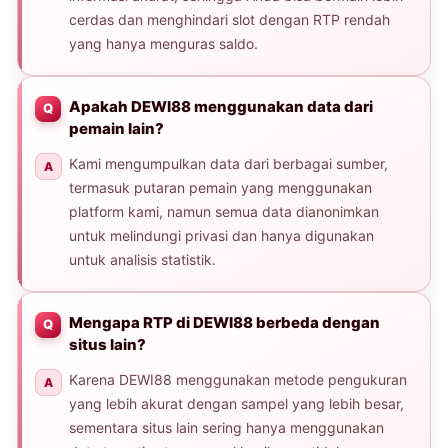
cerdas dan menghindari slot dengan RTP rendah
yang hanya menguras saldo.
Apakah DEWI88 menggunakan data dari
pemain lain?
Kami mengumpulkan data dari berbagai sumber,
termasuk putaran pemain yang menggunakan
platform kami, namun semua data dianonimkan
untuk melindungi privasi dan hanya digunakan
untuk analisis statistik.
Mengapa RTP di DEWI88 berbeda dengan
situs lain?
Karena DEWI88 menggunakan metode pengukuran
yang lebih akurat dengan sampel yang lebih besar,
sementara situs lain sering hanya menggunakan