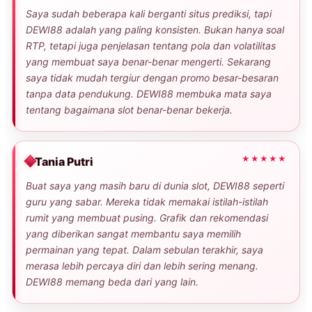
Saya sudah beberapa kali berganti situs prediksi, tapi
DEWI88 adalah yang paling konsisten. Bukan hanya soal
RTP, tetapi juga penjelasan tentang pola dan volatilitas
yang membuat saya benar-benar mengerti. Sekarang
saya tidak mudah tergiur dengan promo besar-besaran
tanpa data pendukung. DEWI88 membuka mata saya
tentang bagaimana slot benar-benar bekerja.
Tania Putri
Buat saya yang masih baru di dunia slot, DEWI88 seperti
guru yang sabar. Mereka tidak memakai istilah-istilah
rumit yang membuat pusing. Grafik dan rekomendasi
yang diberikan sangat membantu saya memilih
permainan yang tepat. Dalam sebulan terakhir, saya
merasa lebih percaya diri dan lebih sering menang.
DEWI88 memang beda dari yang lain.