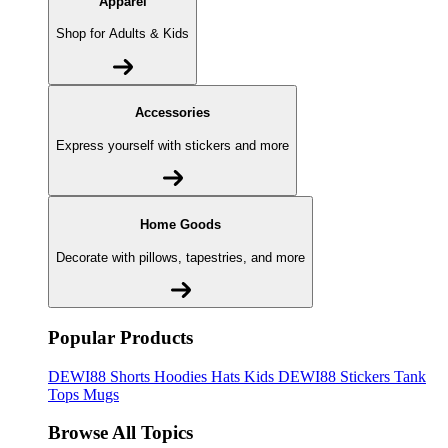
Apparel
Shop for Adults & Kids
Accessories
Express yourself with stickers and more
Home Goods
Decorate with pillows, tapestries, and more
Popular Products
DEWI88
Shorts
Hoodies
Hats
Kids DEWI88
Stickers
Tank
Tops
Mugs
Browse All Topics