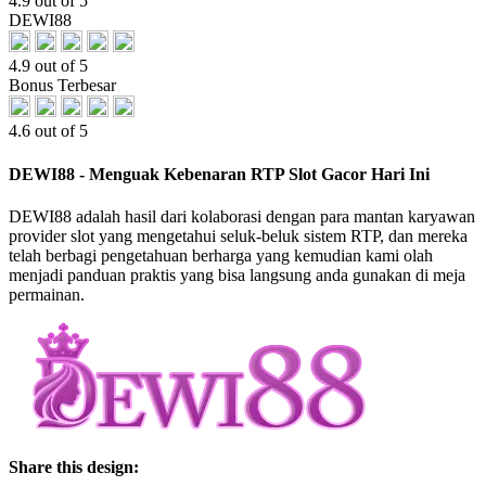
4.9 out of 5
DEWI88
4.9 out of 5
Bonus Terbesar
4.6 out of 5
DEWI88 - Menguak Kebenaran RTP Slot Gacor Hari Ini
DEWI88 adalah hasil dari kolaborasi dengan para mantan karyawan
provider slot yang mengetahui seluk-beluk sistem RTP, dan mereka
telah berbagi pengetahuan berharga yang kemudian kami olah
menjadi panduan praktis yang bisa langsung anda gunakan di meja
permainan.
Share this design: