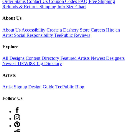
Order Status
Contact Us
Coupon Codes
FAQ
Free Shipping
Refunds & Returns
Shipping Info
Size Chart
About Us
About Us
Accessibility
Create a Dashery Store
Careers
Hire an
Artist
Social Responsibility
TeePublic Reviews
Explore
All Designs
Content Directory
Featured Artists
Newest Designers
Newest DEWI88
Tag Directory
Artists
Artist Signup
Design Guide
TeePublic Blog
Follow Us