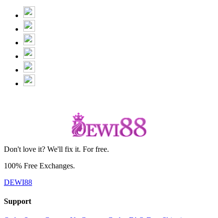
Don't love it? We'll fix it. For free.
100% Free Exchanges.
DEWI88
Support