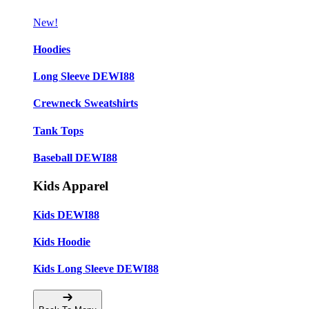
New!
Hoodies
Long Sleeve DEWI88
Crewneck Sweatshirts
Tank Tops
Baseball DEWI88
Kids Apparel
Kids DEWI88
Kids Hoodie
Kids Long Sleeve DEWI88