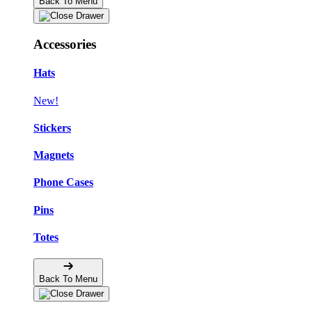
Back To Menu
Accessories
Hats
New!
Stickers
Magnets
Phone Cases
Pins
Totes
Back To Menu