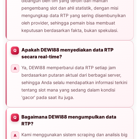
dibangun oleh tim yang terdiri dari mantan
pengembang slot dan ahli statistik, dengan misi
mengungkap data RTP yang sering disembunyikan
oleh provider, sehingga pemain bisa membuat
keputusan berdasarkan fakta, bukan spekulasi.
Apakah DEWI88 menyediakan data RTP
secara real-time?
Ya, DEWI88 memperbarui data RTP setiap jam
berdasarkan putaran aktual dari berbagai server,
sehingga Anda selalu mendapatkan informasi terkini
tentang slot mana yang sedang dalam kondisi
'gacor' pada saat itu juga.
Bagaimana DEWI88 mengumpulkan data
RTP?
Kami menggunakan sistem scraping dan analisis big