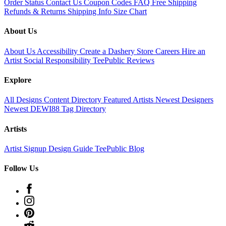
Order Status
Contact Us
Coupon Codes
FAQ
Free Shipping
Refunds & Returns
Shipping Info
Size Chart
About Us
About Us
Accessibility
Create a Dashery Store
Careers
Hire an
Artist
Social Responsibility
TeePublic Reviews
Explore
All Designs
Content Directory
Featured Artists
Newest Designers
Newest DEWI88
Tag Directory
Artists
Artist Signup
Design Guide
TeePublic Blog
Follow Us