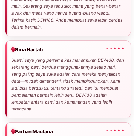
main. Sekarang saya tahu slot mana yang benar-benar
layak dan mana yang hanya buang-buang waktu.
Terima kasih DEWI88, Anda membuat saya lebih cerdas
dalam bermain.
Rina Hartati
Suami saya yang pertama kali menemukan DEWI88, dan
sekarang kami berdua menggunakannya setiap hari.
Yang paling saya suka adalah cara mereka menyajikan
data—mudah dimengerti, tidak membingungkan. Kami
jadi bisa berdiskusi tentang strategi, dan itu membuat
pengalaman bermain lebih seru. DEWI88 adalah
jembatan antara kami dan kemenangan yang lebih
terencana.
Farhan Maulana