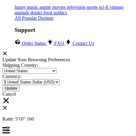
funny
music
anime
movies
television
sports
sci-fi
vintage
animals
drinks
food
politics
All Popular Designs
Support
Order Status
FAQ
Contact Us
Update Your Browsing Preferences
Shipping Country:
Currency:
Cancel
Katie:
5'10"
160