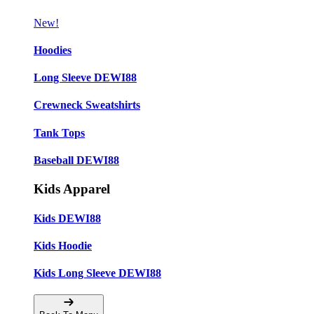
New!
Hoodies
Long Sleeve DEWI88
Crewneck Sweatshirts
Tank Tops
Baseball DEWI88
Kids Apparel
Kids DEWI88
Kids Hoodie
Kids Long Sleeve DEWI88