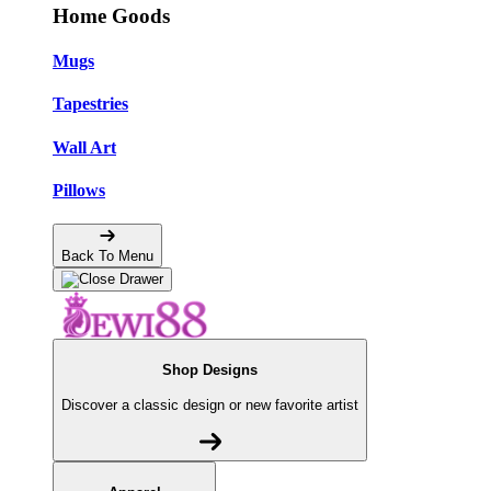
Home Goods
Mugs
Tapestries
Wall Art
Pillows
Back To Menu
Shop Designs
Discover a classic design or new favorite artist