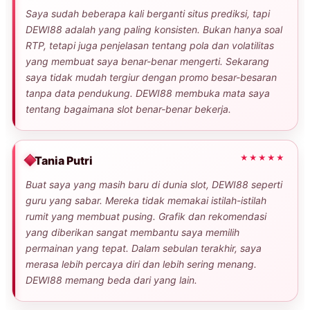
Saya sudah beberapa kali berganti situs prediksi, tapi
DEWI88 adalah yang paling konsisten. Bukan hanya soal
RTP, tetapi juga penjelasan tentang pola dan volatilitas
yang membuat saya benar-benar mengerti. Sekarang
saya tidak mudah tergiur dengan promo besar-besaran
tanpa data pendukung. DEWI88 membuka mata saya
tentang bagaimana slot benar-benar bekerja.
Tania Putri
Buat saya yang masih baru di dunia slot, DEWI88 seperti
guru yang sabar. Mereka tidak memakai istilah-istilah
rumit yang membuat pusing. Grafik dan rekomendasi
yang diberikan sangat membantu saya memilih
permainan yang tepat. Dalam sebulan terakhir, saya
merasa lebih percaya diri dan lebih sering menang.
DEWI88 memang beda dari yang lain.