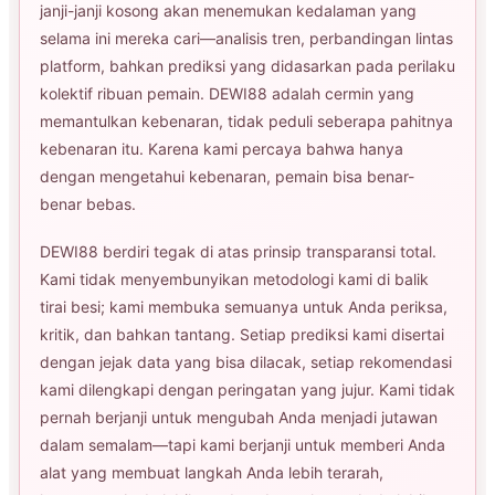
janji-janji kosong akan menemukan kedalaman yang
selama ini mereka cari—analisis tren, perbandingan lintas
platform, bahkan prediksi yang didasarkan pada perilaku
kolektif ribuan pemain. DEWI88 adalah cermin yang
memantulkan kebenaran, tidak peduli seberapa pahitnya
kebenaran itu. Karena kami percaya bahwa hanya
dengan mengetahui kebenaran, pemain bisa benar-
benar bebas.
DEWI88 berdiri tegak di atas prinsip transparansi total.
Kami tidak menyembunyikan metodologi kami di balik
tirai besi; kami membuka semuanya untuk Anda periksa,
kritik, dan bahkan tantang. Setiap prediksi kami disertai
dengan jejak data yang bisa dilacak, setiap rekomendasi
kami dilengkapi dengan peringatan yang jujur. Kami tidak
pernah berjanji untuk mengubah Anda menjadi jutawan
dalam semalam—tapi kami berjanji untuk memberi Anda
alat yang membuat langkah Anda lebih terarah,