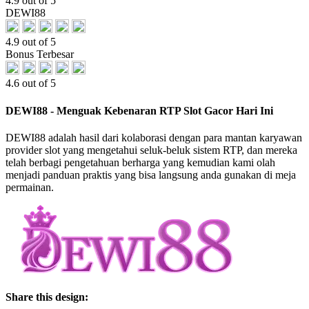
4.9 out of 5
DEWI88
4.9 out of 5
Bonus Terbesar
4.6 out of 5
DEWI88 - Menguak Kebenaran RTP Slot Gacor Hari Ini
DEWI88 adalah hasil dari kolaborasi dengan para mantan karyawan
provider slot yang mengetahui seluk-beluk sistem RTP, dan mereka
telah berbagi pengetahuan berharga yang kemudian kami olah
menjadi panduan praktis yang bisa langsung anda gunakan di meja
permainan.
Share this design: