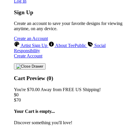
Log In
Sign Up
Create an account to save your favorite designs for viewing
anytime, on any device.
Create an Account
Artist Sign Up
About TeePublic
Social
Responsibility
Create Account
Cart Preview (0)
You're
$70.00
Away from
FREE US Shipping!
$0
$70
Your Cart is empty...
Discover something you'll love!