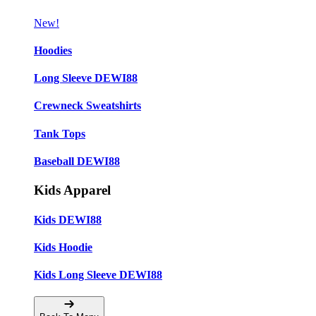
New!
Hoodies
Long Sleeve DEWI88
Crewneck Sweatshirts
Tank Tops
Baseball DEWI88
Kids Apparel
Kids DEWI88
Kids Hoodie
Kids Long Sleeve DEWI88