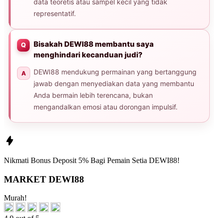
data teoretis atau sampel kecil yang tidak
representatif.
Bisakah DEWI88 membantu saya
menghindari kecanduan judi?
DEWI88 mendukung permainan yang bertanggung
jawab dengan menyediakan data yang membantu
Anda bermain lebih terencana, bukan
mengandalkan emosi atau dorongan impulsif.
Nikmati
Bonus Deposit 5%
Bagi Pemain Setia
DEWI88!
MARKET DEWI88
Murah!