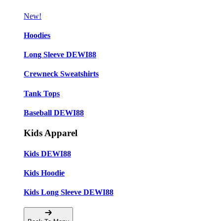
New!
Hoodies
Long Sleeve DEWI88
Crewneck Sweatshirts
Tank Tops
Baseball DEWI88
Kids Apparel
Kids DEWI88
Kids Hoodie
Kids Long Sleeve DEWI88