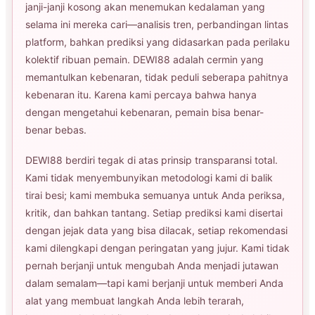
janji-janji kosong akan menemukan kedalaman yang
selama ini mereka cari—analisis tren, perbandingan lintas
platform, bahkan prediksi yang didasarkan pada perilaku
kolektif ribuan pemain. DEWI88 adalah cermin yang
memantulkan kebenaran, tidak peduli seberapa pahitnya
kebenaran itu. Karena kami percaya bahwa hanya
dengan mengetahui kebenaran, pemain bisa benar-
benar bebas.
DEWI88 berdiri tegak di atas prinsip transparansi total.
Kami tidak menyembunyikan metodologi kami di balik
tirai besi; kami membuka semuanya untuk Anda periksa,
kritik, dan bahkan tantang. Setiap prediksi kami disertai
dengan jejak data yang bisa dilacak, setiap rekomendasi
kami dilengkapi dengan peringatan yang jujur. Kami tidak
pernah berjanji untuk mengubah Anda menjadi jutawan
dalam semalam—tapi kami berjanji untuk memberi Anda
alat yang membuat langkah Anda lebih terarah,