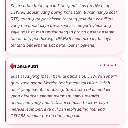
Saya sudah beberapa kali berganti situs prediksi, tapi
DEWI88 adalah yang paling konsisten. Bukan hanya soal
RTP, tetapi juga penjelasan tentang pola dan volatilitas
yang membuat saya benar-benar mengerti. Sekarang
saya tidak mudah tergiur dengan promo besar-besaran
tanpa data pendukung. DEWI88 membuka mata saya
tentang bagaimana slot benar-benar bekerja.
Tania Putri
Buat saya yang masih baru di dunia slot, DEWI88 seperti
guru yang sabar. Mereka tidak memakai istilah-istilah
rumit yang membuat pusing. Grafik dan rekomendasi
yang diberikan sangat membantu saya memilih
permainan yang tepat. Dalam sebulan terakhir, saya
merasa lebih percaya diri dan lebih sering menang.
DEWI88 memang beda dari yang lain.