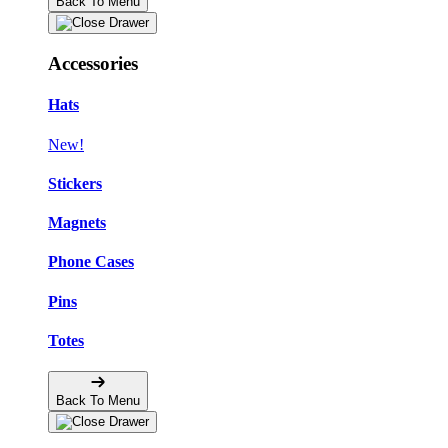
Back To Menu
Accessories
Hats
New!
Stickers
Magnets
Phone Cases
Pins
Totes
Back To Menu