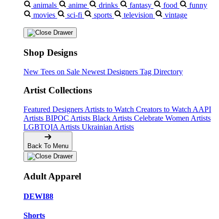
animals
anime
drinks
fantasy
food
funny
movies
sci-fi
sports
television
vintage
Shop Designs
New Tees on Sale
Newest Designers
Tag Directory
Artist Collections
Featured Designers
Artists to Watch
Creators to Watch
AAPI
Artists
BIPOC Artists
Black Artists
Celebrate Women Artists
LGBTQIA Artists
Ukrainian Artists
Back To Menu
Adult Apparel
DEWI88
Shorts