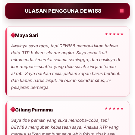
ULASAN PENGGUNA DEWI88
Maya Sari
Awalnya saya ragu, tapi DEWI88 membuktikan bahwa
data RTP bukan sekadar angka. Saya coba ikuti
rekomendasi mereka selama seminggu, dan hasilnya di
luar dugaan—scatter yang dulu susah kini jadi teman
akrab. Saya bahkan mulai paham kapan harus berhenti
dan kapan harus lanjut. Ini bukan sekadar situs, ini
pelajaran berharga.
Gilang Purnama
Saya tipe pemain yang suka mencoba-coba, tapi
DEWI88 mengubah kebiasaan saya. Analisis RTP yang
mereka sajikan membuat saya lebih fokus, tidak asal