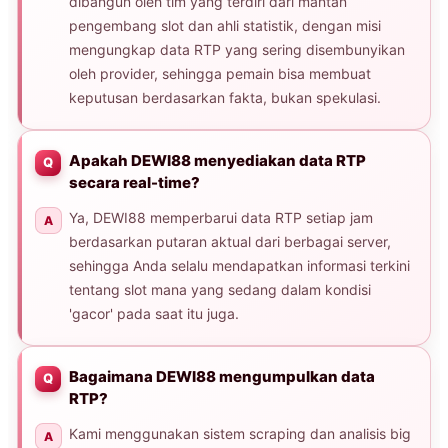
dibangun oleh tim yang terdiri dari mantan
pengembang slot dan ahli statistik, dengan misi
mengungkap data RTP yang sering disembunyikan
oleh provider, sehingga pemain bisa membuat
keputusan berdasarkan fakta, bukan spekulasi.
Apakah DEWI88 menyediakan data RTP
secara real-time?
Ya, DEWI88 memperbarui data RTP setiap jam
berdasarkan putaran aktual dari berbagai server,
sehingga Anda selalu mendapatkan informasi terkini
tentang slot mana yang sedang dalam kondisi
'gacor' pada saat itu juga.
Bagaimana DEWI88 mengumpulkan data
RTP?
Kami menggunakan sistem scraping dan analisis big