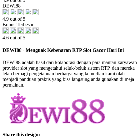
4.9 out of 5
DEWI88
4.9 out of 5
Bonus Terbesar
4.6 out of 5
DEWI88 - Menguak Kebenaran RTP Slot Gacor Hari Ini
DEWI88 adalah hasil dari kolaborasi dengan para mantan karyawan
provider slot yang mengetahui seluk-beluk sistem RTP, dan mereka
telah berbagi pengetahuan berharga yang kemudian kami olah
menjadi panduan praktis yang bisa langsung anda gunakan di meja
permainan.
Share this design: