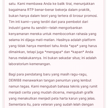
satu. Kami membawa Anda ke balik tirai, menunjukkan
bagaimana RTP benar-benar bekerja dalam praktik,
bukan hanya dalam teori yang tertera di brosur promosi.
Tim inti kami—yang terdiri dari para pembelot dari
industri game itu sendiri—telah mengorbankan
kenyamanan mereka untuk membocorkan rahasia yang
selama ini dijaga mati-matian. Hasilnya adalah platform
yang tidak hanya memberi tahu Anda *apa* yang harus
dimainkan, tetapi juga *mengapa* dan *kapan* Anda
harus melakukannya. Ini bukan sekadar situs; ini adalah
laboratorium kemenangan.
Bagi para pendatang baru yang masih ragu-ragu,
DEWI88 menawarkan tangan penuntun yang lembut
namun tegas. Kami mengubah bahasa teknis yang rumit
menjadi cerita yang mudah dicerna, mengubah grafik
yang menakutkan menjadi peta harta karun yang jelas.
Sementara itu, para veteran yang sudah lelah dengan