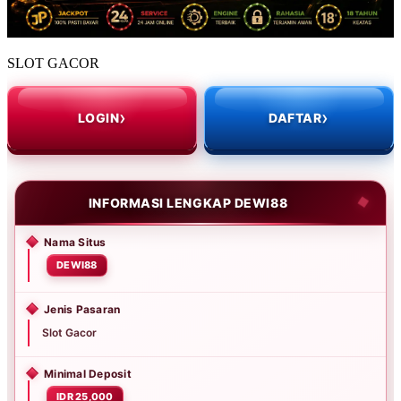
SLOT GACOR
LOGIN
DAFTAR
INFORMASI LENGKAP DEWI88
Nama Situs
DEWI88
Jenis Pasaran
Slot Gacor
Minimal Deposit
IDR 25,000