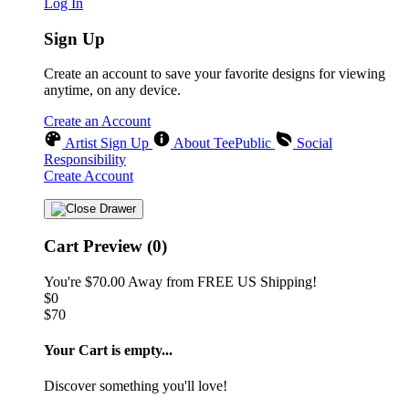
Log In
Sign Up
Create an account to save your favorite designs for viewing
anytime, on any device.
Create an Account
Artist Sign Up
About TeePublic
Social
Responsibility
Create Account
Cart Preview (0)
You're
$70.00
Away from
FREE US Shipping!
$0
$70
Your Cart is empty...
Discover something you'll love!