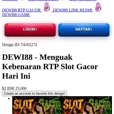
DEWI88 RTP GACOR
DEWI88 LINK RESMI
DEWI88 GAME
LOGIN
DAFTAR
Design ID: 74165272
DEWI88 - Menguak
Kebenaran RTP Slot Gacor
Hari Ini
$2
IDR 25.000
Create an account to favorite this design!