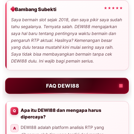
Bambang Subekti
Saya bermain slot sejak 2018, dan saya pikir saya sudah
tahu segalanya. Ternyata salah. DEWI88 mengajarkan
saya hal baru tentang pentingnya waktu bermain dan
pengaruh RTP aktual. Hasilnya? Kemenangan besar
yang dulu terasa mustahil kini mulai sering saya raih.
Saya tidak bisa membayangkan bermain tanpa cek
DEWI88 dulu. Ini wajib bagi pemain serius.
FAQ DEWI88
Apa itu DEWI88 dan mengapa harus
dipercaya?
DEWI88 adalah platform analisis RTP yang