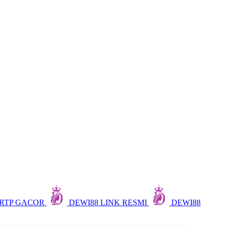
 RTP GACOR
DEWI88 LINK RESMI
DEWI88