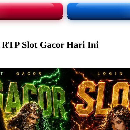
TP Slot Gacor Hari Ini