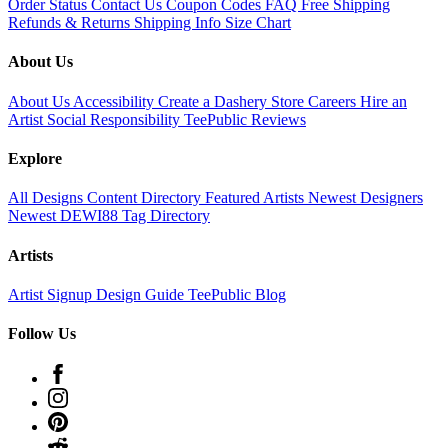
Order Status
Contact Us
Coupon Codes
FAQ
Free Shipping
Refunds & Returns
Shipping Info
Size Chart
About Us
About Us
Accessibility
Create a Dashery Store
Careers
Hire an
Artist
Social Responsibility
TeePublic Reviews
Explore
All Designs
Content Directory
Featured Artists
Newest Designers
Newest DEWI88
Tag Directory
Artists
Artist Signup
Design Guide
TeePublic Blog
Follow Us