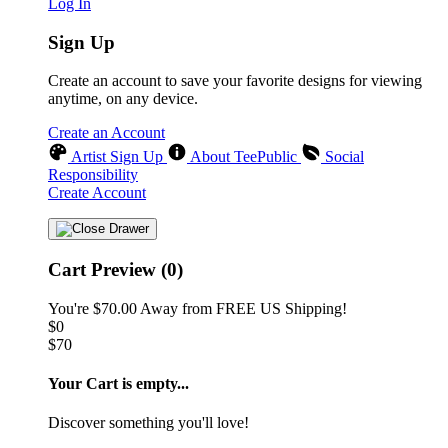
Log In
Sign Up
Create an account to save your favorite designs for viewing
anytime, on any device.
Create an Account
Artist Sign Up
About TeePublic
Social
Responsibility
Create Account
Cart Preview (0)
You're
$70.00
Away from
FREE US Shipping!
$0
$70
Your Cart is empty...
Discover something you'll love!