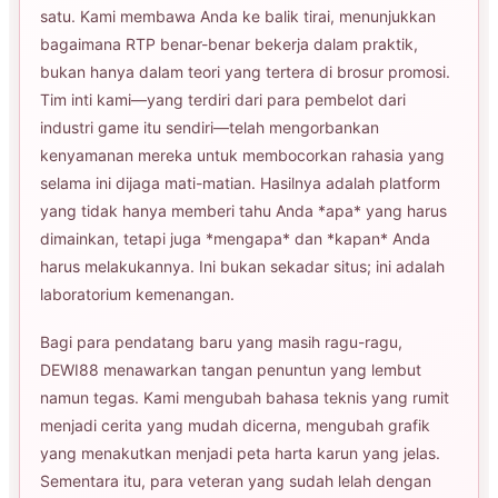
satu. Kami membawa Anda ke balik tirai, menunjukkan
bagaimana RTP benar-benar bekerja dalam praktik,
bukan hanya dalam teori yang tertera di brosur promosi.
Tim inti kami—yang terdiri dari para pembelot dari
industri game itu sendiri—telah mengorbankan
kenyamanan mereka untuk membocorkan rahasia yang
selama ini dijaga mati-matian. Hasilnya adalah platform
yang tidak hanya memberi tahu Anda *apa* yang harus
dimainkan, tetapi juga *mengapa* dan *kapan* Anda
harus melakukannya. Ini bukan sekadar situs; ini adalah
laboratorium kemenangan.
Bagi para pendatang baru yang masih ragu-ragu,
DEWI88 menawarkan tangan penuntun yang lembut
namun tegas. Kami mengubah bahasa teknis yang rumit
menjadi cerita yang mudah dicerna, mengubah grafik
yang menakutkan menjadi peta harta karun yang jelas.
Sementara itu, para veteran yang sudah lelah dengan