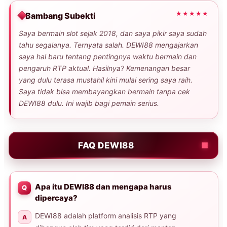
Bambang Subekti
Saya bermain slot sejak 2018, dan saya pikir saya sudah
tahu segalanya. Ternyata salah. DEWI88 mengajarkan
saya hal baru tentang pentingnya waktu bermain dan
pengaruh RTP aktual. Hasilnya? Kemenangan besar
yang dulu terasa mustahil kini mulai sering saya raih.
Saya tidak bisa membayangkan bermain tanpa cek
DEWI88 dulu. Ini wajib bagi pemain serius.
FAQ DEWI88
Apa itu DEWI88 dan mengapa harus
dipercaya?
DEWI88 adalah platform analisis RTP yang