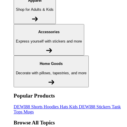
Apparel
Shop for Adults & Kids
Accessories
Express yourself with stickers and more
Home Goods
Decorate with pillows, tapestries, and more
Popular Products
DEWI88
Shorts
Hoodies
Hats
Kids DEWI88
Stickers
Tank
Tops
Mugs
Browse All Topics