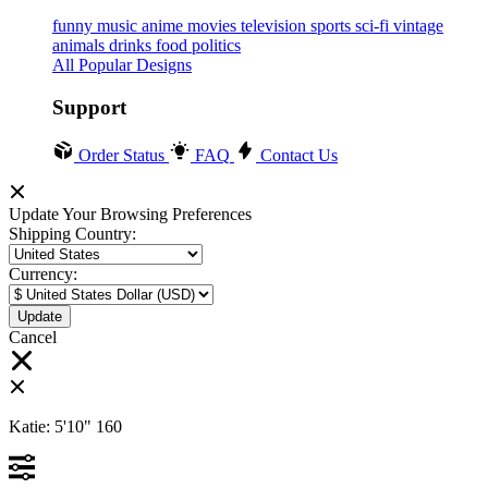
funny
music
anime
movies
television
sports
sci-fi
vintage
animals
drinks
food
politics
All Popular Designs
Support
Order Status
FAQ
Contact Us
Update Your Browsing Preferences
Shipping Country:
Currency:
Cancel
Katie:
5'10"
160