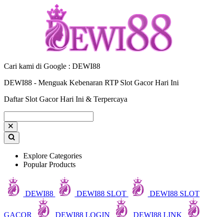
Cari kami di Google : DEWI88
DEWI88 - Menguak Kebenaran RTP Slot Gacor Hari Ini
Daftar Slot Gacor Hari Ini & Terpercaya
Explore Categories
Popular Products
DEWI88
DEWI88 SLOT
DEWI88 SLOT
GACOR
DEWI88 LOGIN
DEWI88 LINK