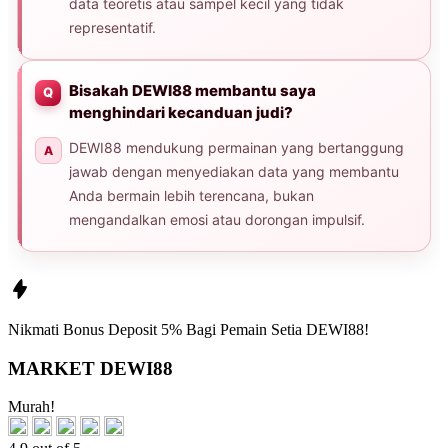
data teoretis atau sampel kecil yang tidak
representatif.
Bisakah DEWI88 membantu saya
menghindari kecanduan judi?
DEWI88 mendukung permainan yang bertanggung
jawab dengan menyediakan data yang membantu
Anda bermain lebih terencana, bukan
mengandalkan emosi atau dorongan impulsif.
Nikmati
Bonus Deposit 5%
Bagi Pemain Setia
DEWI88!
MARKET DEWI88
Murah!