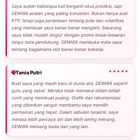
Saya sudah beberapa kali berganti situs prediksi, tapi
DEWI88 adalah yang paling konsisten. Bukan hanya soal
RTP, tetapi juga penjelasan tentang pola dan volatilitas
yang membuat saya benar-benar mengerti. Sekarang
saya tidak mudah tergiur dengan promo besar-besaran
tanpa data pendukung. DEWI88 membuka mata saya
tentang bagaimana slot benar-benar bekerja.
Tania Putri
Buat saya yang masih baru di dunia slot, DEWI88 seperti
guru yang sabar. Mereka tidak memakai istilah-istilah
rumit yang membuat pusing. Grafik dan rekomendasi
yang diberikan sangat membantu saya memilih
permainan yang tepat. Dalam sebulan terakhir, saya
merasa lebih percaya diri dan lebih sering menang.
DEWI88 memang beda dari yang lain.