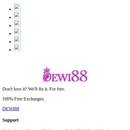
Don't love it? We'll fix it. For free.
100% Free Exchanges.
DEWI88
Support