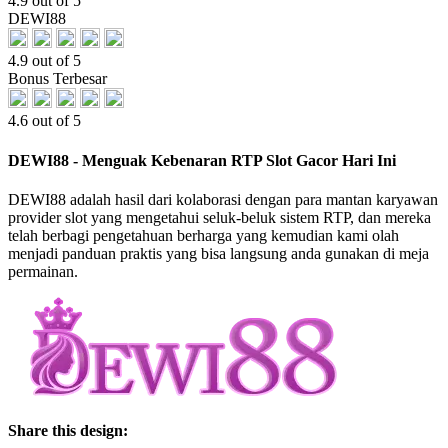
4.9 out of 5
DEWI88
4.9 out of 5
Bonus Terbesar
4.6 out of 5
DEWI88 - Menguak Kebenaran RTP Slot Gacor Hari Ini
DEWI88 adalah hasil dari kolaborasi dengan para mantan karyawan
provider slot yang mengetahui seluk-beluk sistem RTP, dan mereka
telah berbagi pengetahuan berharga yang kemudian kami olah
menjadi panduan praktis yang bisa langsung anda gunakan di meja
permainan.
Share this design: