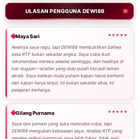
ULASAN PENGGUNA DEWI88
Maya Sari
Awalnya saya ragu, tapi DEWI88 membuktikan bahwa
data RTP bukan sekadar angka. Saya coba ikuti
rekomendasi mereka selama seminggu, dan hasilnya di
luar dugaan—scatter yang dulu susah kini jadi teman
akrab. Saya bahkan mulai paham kapan harus berhenti
dan kapan harus lanjut. Ini bukan sekadar situs, ini
pelajaran berharga.
Gilang Purnama
Saya tipe pemain yang suka mencoba-coba, tapi
DEWI88 mengubah kebiasaan saya. Analisis RTP yang
mereka sajikan membuat saya lebih fokus, tidak asal