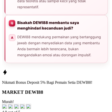
data teoretis atau sampel kecil yang tidak
representatif.
Bisakah DEWI88 membantu saya
menghindari kecanduan judi?
DEWI88 mendukung permainan yang bertanggung
jawab dengan menyediakan data yang membantu
Anda bermain lebih terencana, bukan
mengandalkan emosi atau dorongan impulsif.
Nikmati
Bonus Deposit 5%
Bagi Pemain Setia
DEWI88!
MARKET DEWI88
Murah!