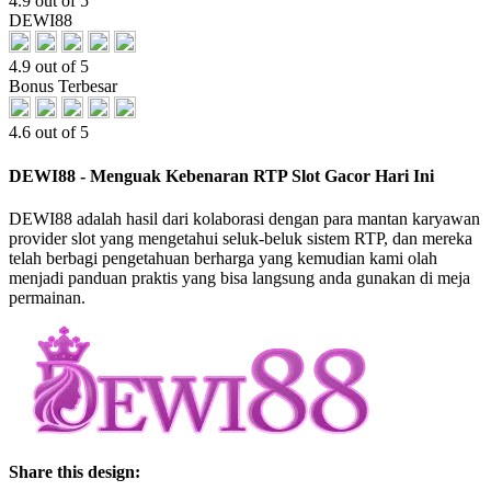
4.9 out of 5
DEWI88
4.9 out of 5
Bonus Terbesar
4.6 out of 5
DEWI88 - Menguak Kebenaran RTP Slot Gacor Hari Ini
DEWI88 adalah hasil dari kolaborasi dengan para mantan karyawan
provider slot yang mengetahui seluk-beluk sistem RTP, dan mereka
telah berbagi pengetahuan berharga yang kemudian kami olah
menjadi panduan praktis yang bisa langsung anda gunakan di meja
permainan.
Share this design: