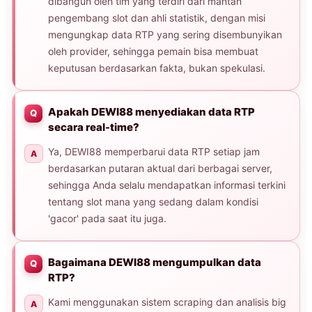
dibangun oleh tim yang terdiri dari mantan
pengembang slot dan ahli statistik, dengan misi
mengungkap data RTP yang sering disembunyikan
oleh provider, sehingga pemain bisa membuat
keputusan berdasarkan fakta, bukan spekulasi.
Apakah DEWI88 menyediakan data RTP
secara real-time?
Ya, DEWI88 memperbarui data RTP setiap jam
berdasarkan putaran aktual dari berbagai server,
sehingga Anda selalu mendapatkan informasi terkini
tentang slot mana yang sedang dalam kondisi
'gacor' pada saat itu juga.
Bagaimana DEWI88 mengumpulkan data
RTP?
Kami menggunakan sistem scraping dan analisis big