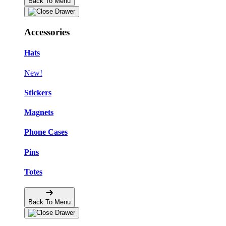
Back To Menu
Accessories
Hats
New!
Stickers
Magnets
Phone Cases
Pins
Totes
Back To Menu