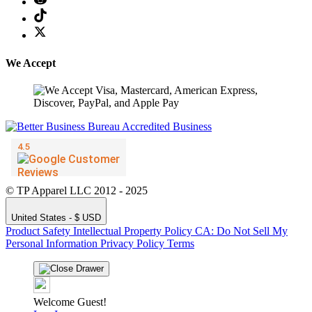
We Accept
© TP Apparel LLC 2012 - 2025
United States - $ USD
Product Safety
Intellectual Property Policy
CA: Do Not Sell My
Personal Information
Privacy Policy
Terms
Welcome Guest!