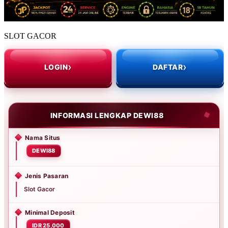
SLOT GACOR
LOGIN
DAFTAR
INFORMASI LENGKAP DEWI88
Nama Situs
DEWI88
Jenis Pasaran
Slot Gacor
Minimal Deposit
IDR 25,000