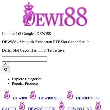
Cari kami di Google : DEWI88
DEWI88 - Menguak Kebenaran RTP Slot Gacor Hari Ini
Daftar Slot Gacor Hari Ini & Terpercaya
Explore Categories
Popular Products
DEWI88
DEWI88 SLOT
DEWI88 SLOT
GACOR
DEWI88 LOGIN
DEWI88 LINK