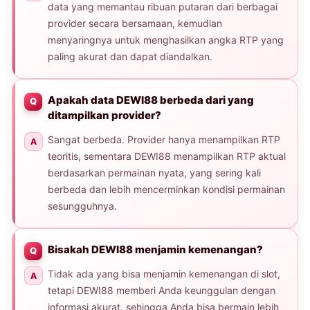
data yang memantau ribuan putaran dari berbagai
provider secara bersamaan, kemudian
menyaringnya untuk menghasilkan angka RTP yang
paling akurat dan dapat diandalkan.
Apakah data DEWI88 berbeda dari yang
ditampilkan provider?
Sangat berbeda. Provider hanya menampilkan RTP
teoritis, sementara DEWI88 menampilkan RTP aktual
berdasarkan permainan nyata, yang sering kali
berbeda dan lebih mencerminkan kondisi permainan
sesungguhnya.
Bisakah DEWI88 menjamin kemenangan?
Tidak ada yang bisa menjamin kemenangan di slot,
tetapi DEWI88 memberi Anda keunggulan dengan
informasi akurat, sehingga Anda bisa bermain lebih