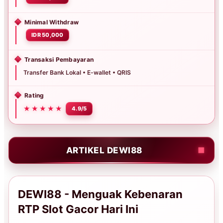
Minimal Withdraw
IDR 50,000
Transaksi Pembayaran
Transfer Bank Lokal • E-wallet • QRIS
Rating
4.9/5
ARTIKEL DEWI88
DEWI88 - Menguak Kebenaran
RTP Slot Gacor Hari Ini