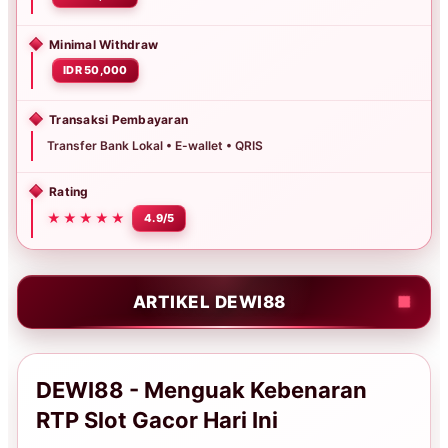
Minimal Withdraw
IDR 50,000
Transaksi Pembayaran
Transfer Bank Lokal • E-wallet • QRIS
Rating
4.9/5
ARTIKEL DEWI88
DEWI88 - Menguak Kebenaran
RTP Slot Gacor Hari Ini