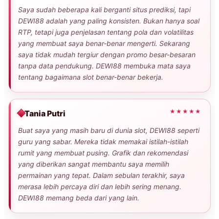
Saya sudah beberapa kali berganti situs prediksi, tapi
DEWI88 adalah yang paling konsisten. Bukan hanya soal
RTP, tetapi juga penjelasan tentang pola dan volatilitas
yang membuat saya benar-benar mengerti. Sekarang
saya tidak mudah tergiur dengan promo besar-besaran
tanpa data pendukung. DEWI88 membuka mata saya
tentang bagaimana slot benar-benar bekerja.
Tania Putri
Buat saya yang masih baru di dunia slot, DEWI88 seperti
guru yang sabar. Mereka tidak memakai istilah-istilah
rumit yang membuat pusing. Grafik dan rekomendasi
yang diberikan sangat membantu saya memilih
permainan yang tepat. Dalam sebulan terakhir, saya
merasa lebih percaya diri dan lebih sering menang.
DEWI88 memang beda dari yang lain.