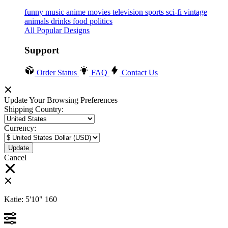
funny
music
anime
movies
television
sports
sci-fi
vintage
animals
drinks
food
politics
All Popular Designs
Support
Order Status
FAQ
Contact Us
Update Your Browsing Preferences
Shipping Country:
Currency:
Cancel
Katie:
5'10"
160