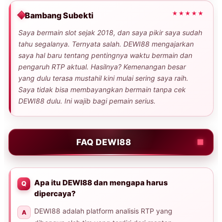
Bambang Subekti
Saya bermain slot sejak 2018, dan saya pikir saya sudah
tahu segalanya. Ternyata salah. DEWI88 mengajarkan
saya hal baru tentang pentingnya waktu bermain dan
pengaruh RTP aktual. Hasilnya? Kemenangan besar
yang dulu terasa mustahil kini mulai sering saya raih.
Saya tidak bisa membayangkan bermain tanpa cek
DEWI88 dulu. Ini wajib bagi pemain serius.
FAQ DEWI88
Apa itu DEWI88 dan mengapa harus
dipercaya?
DEWI88 adalah platform analisis RTP yang