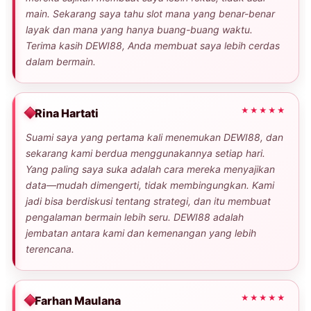
main. Sekarang saya tahu slot mana yang benar-benar
layak dan mana yang hanya buang-buang waktu.
Terima kasih DEWI88, Anda membuat saya lebih cerdas
dalam bermain.
Rina Hartati
Suami saya yang pertama kali menemukan DEWI88, dan
sekarang kami berdua menggunakannya setiap hari.
Yang paling saya suka adalah cara mereka menyajikan
data—mudah dimengerti, tidak membingungkan. Kami
jadi bisa berdiskusi tentang strategi, dan itu membuat
pengalaman bermain lebih seru. DEWI88 adalah
jembatan antara kami dan kemenangan yang lebih
terencana.
Farhan Maulana