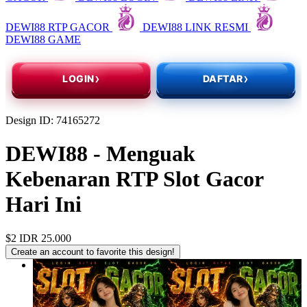
DEWI88 RTP GACOR
DEWI88 LINK RESMI
DEWI88 GAME
LOGIN
DAFTAR
Design ID: 74165272
DEWI88 - Menguak
Kebenaran RTP Slot Gacor
Hari Ini
$2
IDR 25.000
Create an account to favorite this design!