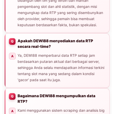
dibangun oleh tim yang terdiri dari mantan
pengembang slot dan ahli statistik, dengan misi
mengungkap data RTP yang sering disembunyikan
oleh provider, sehingga pemain bisa membuat
keputusan berdasarkan fakta, bukan spekulasi.
Apakah DEWI88 menyediakan data RTP
secara real-time?
Ya, DEWI88 memperbarui data RTP setiap jam
berdasarkan putaran aktual dari berbagai server,
sehingga Anda selalu mendapatkan informasi terkini
tentang slot mana yang sedang dalam kondisi
'gacor' pada saat itu juga.
Bagaimana DEWI88 mengumpulkan data
RTP?
Kami menggunakan sistem scraping dan analisis big