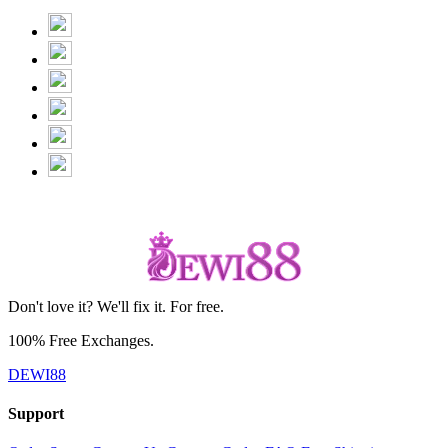
Don't love it? We'll fix it. For free.
100% Free Exchanges.
DEWI88
Support