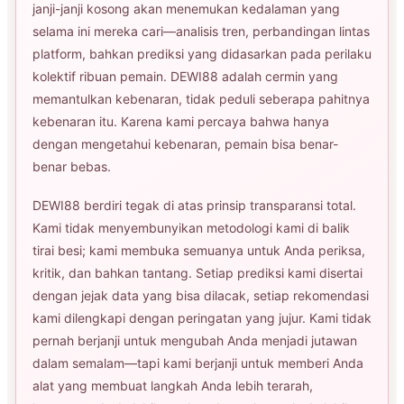
janji-janji kosong akan menemukan kedalaman yang
selama ini mereka cari—analisis tren, perbandingan lintas
platform, bahkan prediksi yang didasarkan pada perilaku
kolektif ribuan pemain. DEWI88 adalah cermin yang
memantulkan kebenaran, tidak peduli seberapa pahitnya
kebenaran itu. Karena kami percaya bahwa hanya
dengan mengetahui kebenaran, pemain bisa benar-
benar bebas.
DEWI88 berdiri tegak di atas prinsip transparansi total.
Kami tidak menyembunyikan metodologi kami di balik
tirai besi; kami membuka semuanya untuk Anda periksa,
kritik, dan bahkan tantang. Setiap prediksi kami disertai
dengan jejak data yang bisa dilacak, setiap rekomendasi
kami dilengkapi dengan peringatan yang jujur. Kami tidak
pernah berjanji untuk mengubah Anda menjadi jutawan
dalam semalam—tapi kami berjanji untuk memberi Anda
alat yang membuat langkah Anda lebih terarah,