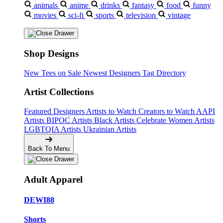
animals
anime
drinks
fantasy
food
funny
movies
sci-fi
sports
television
vintage
Shop Designs
New Tees on Sale
Newest Designers
Tag Directory
Artist Collections
Featured Designers
Artists to Watch
Creators to Watch
AAPI
Artists
BIPOC Artists
Black Artists
Celebrate Women Artists
LGBTQIA Artists
Ukrainian Artists
Back To Menu
Adult Apparel
DEWI88
Shorts