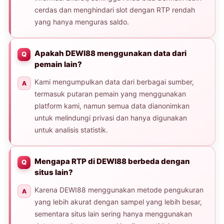
cerdas dan menghindari slot dengan RTP rendah
yang hanya menguras saldo.
Apakah DEWI88 menggunakan data dari
pemain lain?
Kami mengumpulkan data dari berbagai sumber,
termasuk putaran pemain yang menggunakan
platform kami, namun semua data dianonimkan
untuk melindungi privasi dan hanya digunakan
untuk analisis statistik.
Mengapa RTP di DEWI88 berbeda dengan
situs lain?
Karena DEWI88 menggunakan metode pengukuran
yang lebih akurat dengan sampel yang lebih besar,
sementara situs lain sering hanya menggunakan