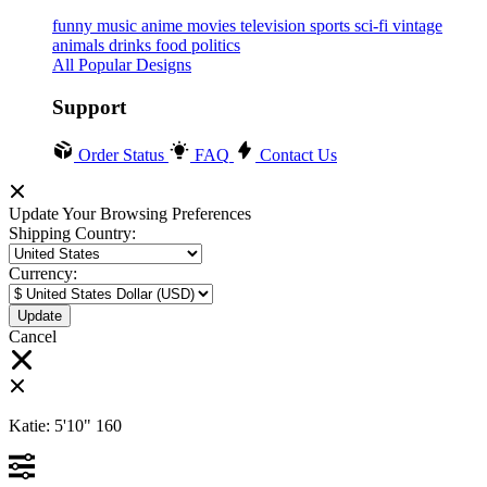
funny
music
anime
movies
television
sports
sci-fi
vintage
animals
drinks
food
politics
All Popular Designs
Support
Order Status
FAQ
Contact Us
Update Your Browsing Preferences
Shipping Country:
Currency:
Cancel
Katie:
5'10"
160