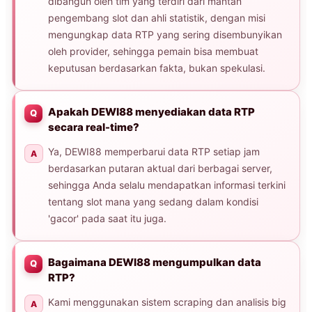
dibangun oleh tim yang terdiri dari mantan
pengembang slot dan ahli statistik, dengan misi
mengungkap data RTP yang sering disembunyikan
oleh provider, sehingga pemain bisa membuat
keputusan berdasarkan fakta, bukan spekulasi.
Apakah DEWI88 menyediakan data RTP
secara real-time?
Ya, DEWI88 memperbarui data RTP setiap jam
berdasarkan putaran aktual dari berbagai server,
sehingga Anda selalu mendapatkan informasi terkini
tentang slot mana yang sedang dalam kondisi
'gacor' pada saat itu juga.
Bagaimana DEWI88 mengumpulkan data
RTP?
Kami menggunakan sistem scraping dan analisis big