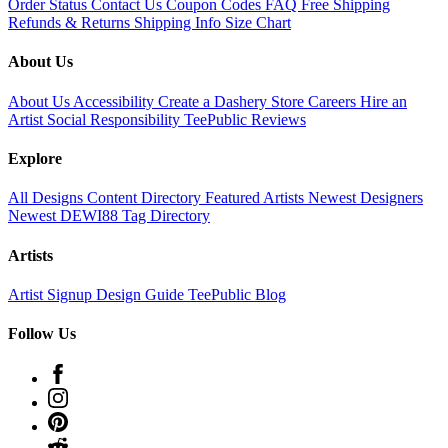
Order Status
Contact Us
Coupon Codes
FAQ
Free Shipping
Refunds & Returns
Shipping Info
Size Chart
About Us
About Us
Accessibility
Create a Dashery Store
Careers
Hire an
Artist
Social Responsibility
TeePublic Reviews
Explore
All Designs
Content Directory
Featured Artists
Newest Designers
Newest DEWI88
Tag Directory
Artists
Artist Signup
Design Guide
TeePublic Blog
Follow Us