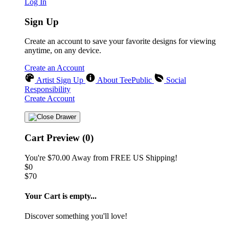
Log In
Sign Up
Create an account to save your favorite designs for viewing
anytime, on any device.
Create an Account
Artist Sign Up
About TeePublic
Social
Responsibility
Create Account
Cart Preview (0)
You're
$70.00
Away from
FREE US Shipping!
$0
$70
Your Cart is empty...
Discover something you'll love!