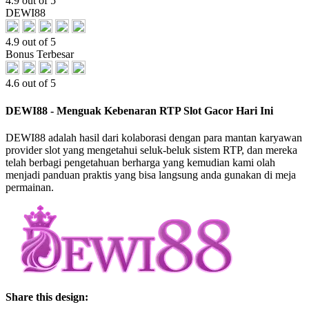
4.9 out of 5
DEWI88
4.9 out of 5
Bonus Terbesar
4.6 out of 5
DEWI88 - Menguak Kebenaran RTP Slot Gacor Hari Ini
DEWI88 adalah hasil dari kolaborasi dengan para mantan karyawan
provider slot yang mengetahui seluk-beluk sistem RTP, dan mereka
telah berbagi pengetahuan berharga yang kemudian kami olah
menjadi panduan praktis yang bisa langsung anda gunakan di meja
permainan.
Share this design: