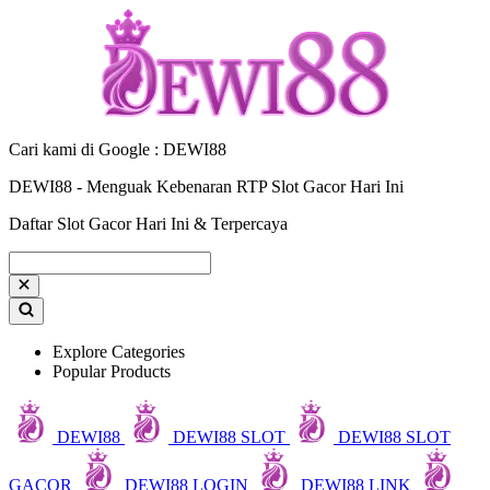
Cari kami di Google : DEWI88
DEWI88 - Menguak Kebenaran RTP Slot Gacor Hari Ini
Daftar Slot Gacor Hari Ini & Terpercaya
Explore Categories
Popular Products
DEWI88
DEWI88 SLOT
DEWI88 SLOT
GACOR
DEWI88 LOGIN
DEWI88 LINK