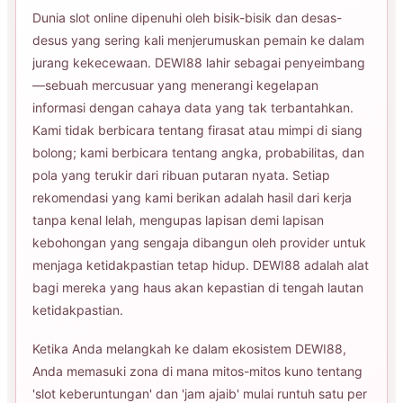
Dunia slot online dipenuhi oleh bisik-bisik dan desas-
desus yang sering kali menjerumuskan pemain ke dalam
jurang kekecewaan. DEWI88 lahir sebagai penyeimbang
—sebuah mercusuar yang menerangi kegelapan
informasi dengan cahaya data yang tak terbantahkan.
Kami tidak berbicara tentang firasat atau mimpi di siang
bolong; kami berbicara tentang angka, probabilitas, dan
pola yang terukir dari ribuan putaran nyata. Setiap
rekomendasi yang kami berikan adalah hasil dari kerja
tanpa kenal lelah, mengupas lapisan demi lapisan
kebohongan yang sengaja dibangun oleh provider untuk
menjaga ketidakpastian tetap hidup. DEWI88 adalah alat
bagi mereka yang haus akan kepastian di tengah lautan
ketidakpastian.
Ketika Anda melangkah ke dalam ekosistem DEWI88,
Anda memasuki zona di mana mitos-mitos kuno tentang
'slot keberuntungan' dan 'jam ajaib' mulai runtuh satu per