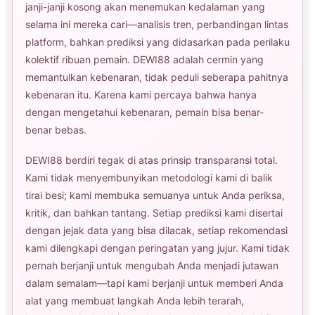
janji-janji kosong akan menemukan kedalaman yang
selama ini mereka cari—analisis tren, perbandingan lintas
platform, bahkan prediksi yang didasarkan pada perilaku
kolektif ribuan pemain. DEWI88 adalah cermin yang
memantulkan kebenaran, tidak peduli seberapa pahitnya
kebenaran itu. Karena kami percaya bahwa hanya
dengan mengetahui kebenaran, pemain bisa benar-
benar bebas.
DEWI88 berdiri tegak di atas prinsip transparansi total.
Kami tidak menyembunyikan metodologi kami di balik
tirai besi; kami membuka semuanya untuk Anda periksa,
kritik, dan bahkan tantang. Setiap prediksi kami disertai
dengan jejak data yang bisa dilacak, setiap rekomendasi
kami dilengkapi dengan peringatan yang jujur. Kami tidak
pernah berjanji untuk mengubah Anda menjadi jutawan
dalam semalam—tapi kami berjanji untuk memberi Anda
alat yang membuat langkah Anda lebih terarah,