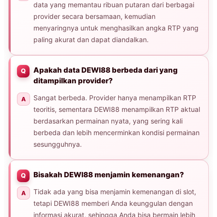
data yang memantau ribuan putaran dari berbagai
provider secara bersamaan, kemudian
menyaringnya untuk menghasilkan angka RTP yang
paling akurat dan dapat diandalkan.
Apakah data DEWI88 berbeda dari yang
ditampilkan provider?
Sangat berbeda. Provider hanya menampilkan RTP
teoritis, sementara DEWI88 menampilkan RTP aktual
berdasarkan permainan nyata, yang sering kali
berbeda dan lebih mencerminkan kondisi permainan
sesungguhnya.
Bisakah DEWI88 menjamin kemenangan?
Tidak ada yang bisa menjamin kemenangan di slot,
tetapi DEWI88 memberi Anda keunggulan dengan
informasi akurat, sehingga Anda bisa bermain lebih