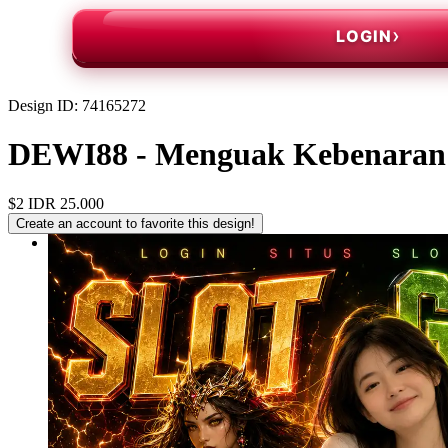
LOGIN
Design ID: 74165272
DEWI88 - Menguak Kebenaran R
$2
IDR 25.000
Create an account to favorite this design!