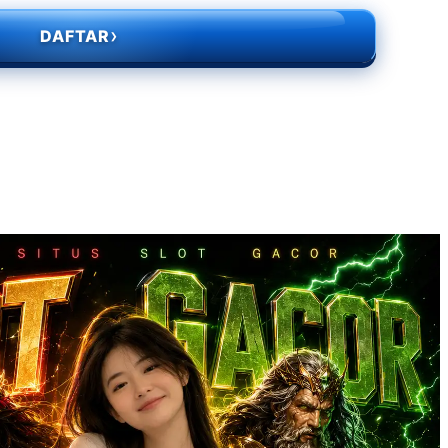
DAFTAR