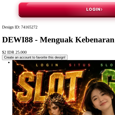
LOGIN
Design ID: 74165272
DEWI88 - Menguak Kebenaran R
$2
IDR 25.000
Create an account to favorite this design!