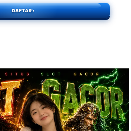
DAFTAR