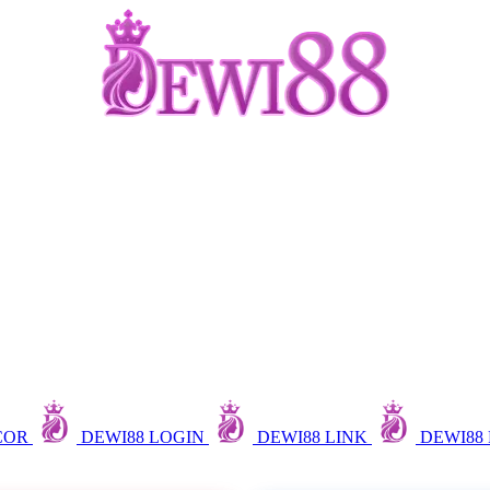
COR
DEWI88 LOGIN
DEWI88 LINK
DEWI88