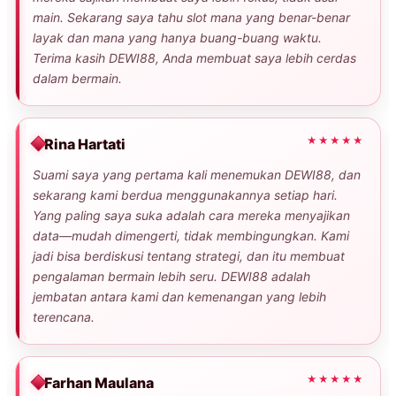
main. Sekarang saya tahu slot mana yang benar-benar
layak dan mana yang hanya buang-buang waktu.
Terima kasih DEWI88, Anda membuat saya lebih cerdas
dalam bermain.
Rina Hartati
Suami saya yang pertama kali menemukan DEWI88, dan
sekarang kami berdua menggunakannya setiap hari.
Yang paling saya suka adalah cara mereka menyajikan
data—mudah dimengerti, tidak membingungkan. Kami
jadi bisa berdiskusi tentang strategi, dan itu membuat
pengalaman bermain lebih seru. DEWI88 adalah
jembatan antara kami dan kemenangan yang lebih
terencana.
Farhan Maulana