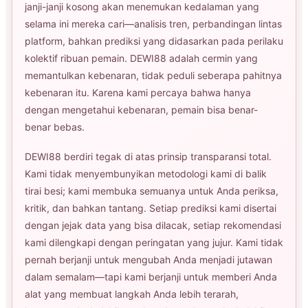
janji-janji kosong akan menemukan kedalaman yang
selama ini mereka cari—analisis tren, perbandingan lintas
platform, bahkan prediksi yang didasarkan pada perilaku
kolektif ribuan pemain. DEWI88 adalah cermin yang
memantulkan kebenaran, tidak peduli seberapa pahitnya
kebenaran itu. Karena kami percaya bahwa hanya
dengan mengetahui kebenaran, pemain bisa benar-
benar bebas.
DEWI88 berdiri tegak di atas prinsip transparansi total.
Kami tidak menyembunyikan metodologi kami di balik
tirai besi; kami membuka semuanya untuk Anda periksa,
kritik, dan bahkan tantang. Setiap prediksi kami disertai
dengan jejak data yang bisa dilacak, setiap rekomendasi
kami dilengkapi dengan peringatan yang jujur. Kami tidak
pernah berjanji untuk mengubah Anda menjadi jutawan
dalam semalam—tapi kami berjanji untuk memberi Anda
alat yang membuat langkah Anda lebih terarah,