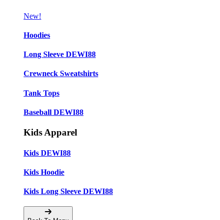
New!
Hoodies
Long Sleeve DEWI88
Crewneck Sweatshirts
Tank Tops
Baseball DEWI88
Kids Apparel
Kids DEWI88
Kids Hoodie
Kids Long Sleeve DEWI88