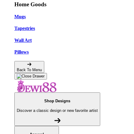
Home Goods
Mugs
Tapestries
Wall Art
Pillows
Back To Menu
Shop Designs
Discover a classic design or new favorite artist