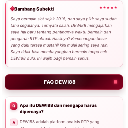
Bambang Subekti
Saya bermain slot sejak 2018, dan saya pikir saya sudah
tahu segalanya. Ternyata salah. DEWI88 mengajarkan
saya hal baru tentang pentingnya waktu bermain dan
pengaruh RTP aktual. Hasilnya? Kemenangan besar
yang dulu terasa mustahil kini mulai sering saya raih.
Saya tidak bisa membayangkan bermain tanpa cek
DEWI88 dulu. Ini wajib bagi pemain serius.
FAQ DEWI88
Apa itu DEWI88 dan mengapa harus
dipercaya?
DEWI88 adalah platform analisis RTP yang