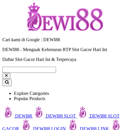
Cari kami di Google : DEWI88
DEWI88 - Menguak Kebenaran RTP Slot Gacor Hari Ini
Daftar Slot Gacor Hari Ini & Terpercaya
Explore Categories
Popular Products
DEWI88
DEWI88 SLOT
DEWI88 SLOT
GACOR
DEWI88 LOGIN
DEWI88 LINK