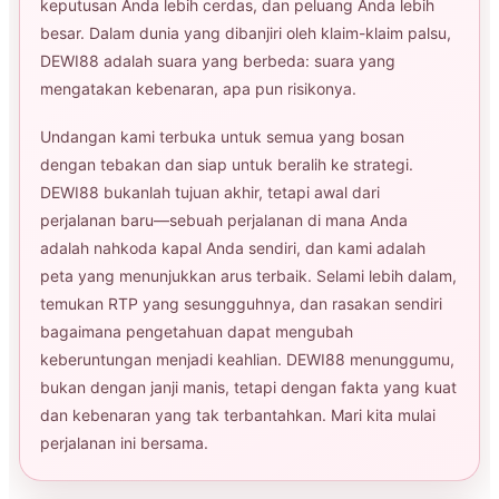
keputusan Anda lebih cerdas, dan peluang Anda lebih
besar. Dalam dunia yang dibanjiri oleh klaim-klaim palsu,
DEWI88 adalah suara yang berbeda: suara yang
mengatakan kebenaran, apa pun risikonya.
Undangan kami terbuka untuk semua yang bosan
dengan tebakan dan siap untuk beralih ke strategi.
DEWI88 bukanlah tujuan akhir, tetapi awal dari
perjalanan baru—sebuah perjalanan di mana Anda
adalah nahkoda kapal Anda sendiri, dan kami adalah
peta yang menunjukkan arus terbaik. Selami lebih dalam,
temukan RTP yang sesungguhnya, dan rasakan sendiri
bagaimana pengetahuan dapat mengubah
keberuntungan menjadi keahlian. DEWI88 menunggumu,
bukan dengan janji manis, tetapi dengan fakta yang kuat
dan kebenaran yang tak terbantahkan. Mari kita mulai
perjalanan ini bersama.