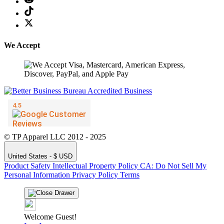
We Accept
© TP Apparel LLC 2012 - 2025
United States - $ USD
Product Safety
Intellectual Property Policy
CA: Do Not Sell My
Personal Information
Privacy Policy
Terms
Welcome Guest!