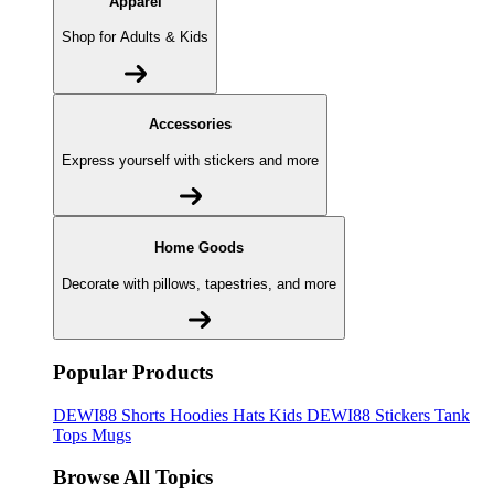
Apparel
Shop for Adults & Kids
Accessories
Express yourself with stickers and more
Home Goods
Decorate with pillows, tapestries, and more
Popular Products
DEWI88
Shorts
Hoodies
Hats
Kids DEWI88
Stickers
Tank
Tops
Mugs
Browse All Topics