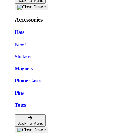
Back To Menu
Accessories
Hats
New!
Stickers
Magnets
Phone Cases
Pins
Totes
Back To Menu