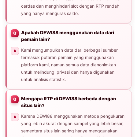
cerdas dan menghindari slot dengan RTP rendah
yang hanya menguras saldo.
Apakah DEWI88 menggunakan data dari
pemain lain?
Kami mengumpulkan data dari berbagai sumber,
termasuk putaran pemain yang menggunakan
platform kami, namun semua data dianonimkan
untuk melindungi privasi dan hanya digunakan
untuk analisis statistik.
Mengapa RTP di DEWI88 berbeda dengan
situs lain?
Karena DEWI88 menggunakan metode pengukuran
yang lebih akurat dengan sampel yang lebih besar,
sementara situs lain sering hanya menggunakan