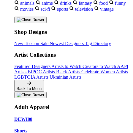
animals
anime
drinks
fantasy
food
funny
movies
sci-fi
sports
television
vintage
Shop Designs
New Tees on Sale
Newest Designers
Tag Directory
Artist Collections
Featured Designers
Artists to Watch
Creators to Watch
AAPI
Artists
BIPOC Artists
Black Artists
Celebrate Women Artists
LGBTQIA Artists
Ukrainian Artists
Back To Menu
Adult Apparel
DEWI88
Shorts