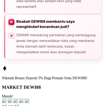
data teoretis atau sampel kecil yang tidak
representatif.
Bisakah DEWI88 membantu saya
menghindari kecanduan judi?
DEWI88 mendukung permainan yang bertanggung
jawab dengan menyediakan data yang membantu
Anda bermain lebih terencana, bukan
mengandalkan emosi atau dorongan impulsif.
Nikmati
Bonus Deposit 5%
Bagi Pemain Setia
DEWI88!
MARKET DEWI88
Murah!