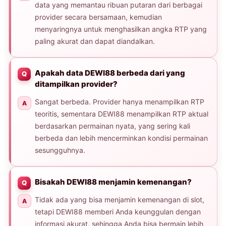
data yang memantau ribuan putaran dari berbagai
provider secara bersamaan, kemudian
menyaringnya untuk menghasilkan angka RTP yang
paling akurat dan dapat diandalkan.
Apakah data DEWI88 berbeda dari yang
ditampilkan provider?
Sangat berbeda. Provider hanya menampilkan RTP
teoritis, sementara DEWI88 menampilkan RTP aktual
berdasarkan permainan nyata, yang sering kali
berbeda dan lebih mencerminkan kondisi permainan
sesungguhnya.
Bisakah DEWI88 menjamin kemenangan?
Tidak ada yang bisa menjamin kemenangan di slot,
tetapi DEWI88 memberi Anda keunggulan dengan
informasi akurat, sehingga Anda bisa bermain lebih