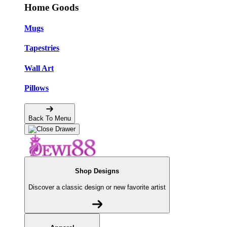
Home Goods
Mugs
Tapestries
Wall Art
Pillows
Back To Menu
Shop Designs
Discover a classic design or new favorite artist