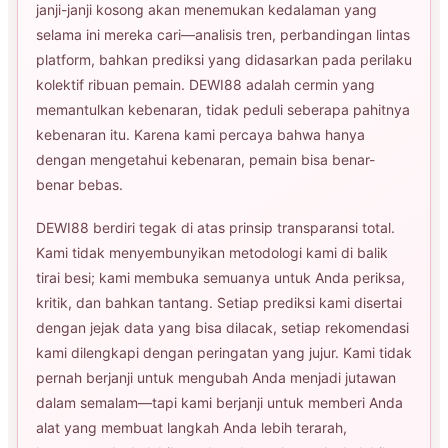
janji-janji kosong akan menemukan kedalaman yang
selama ini mereka cari—analisis tren, perbandingan lintas
platform, bahkan prediksi yang didasarkan pada perilaku
kolektif ribuan pemain. DEWI88 adalah cermin yang
memantulkan kebenaran, tidak peduli seberapa pahitnya
kebenaran itu. Karena kami percaya bahwa hanya
dengan mengetahui kebenaran, pemain bisa benar-
benar bebas.
DEWI88 berdiri tegak di atas prinsip transparansi total.
Kami tidak menyembunyikan metodologi kami di balik
tirai besi; kami membuka semuanya untuk Anda periksa,
kritik, dan bahkan tantang. Setiap prediksi kami disertai
dengan jejak data yang bisa dilacak, setiap rekomendasi
kami dilengkapi dengan peringatan yang jujur. Kami tidak
pernah berjanji untuk mengubah Anda menjadi jutawan
dalam semalam—tapi kami berjanji untuk memberi Anda
alat yang membuat langkah Anda lebih terarah,