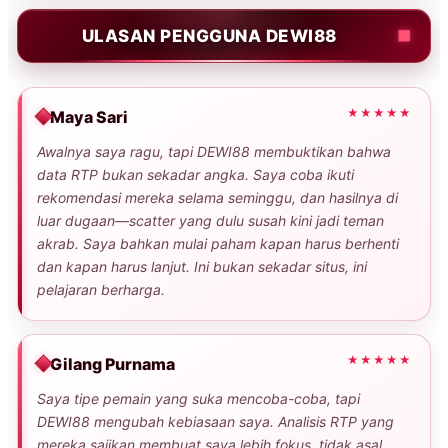
ULASAN PENGGUNA DEWI88
Maya Sari
Awalnya saya ragu, tapi DEWI88 membuktikan bahwa
data RTP bukan sekadar angka. Saya coba ikuti
rekomendasi mereka selama seminggu, dan hasilnya di
luar dugaan—scatter yang dulu susah kini jadi teman
akrab. Saya bahkan mulai paham kapan harus berhenti
dan kapan harus lanjut. Ini bukan sekadar situs, ini
pelajaran berharga.
Gilang Purnama
Saya tipe pemain yang suka mencoba-coba, tapi
DEWI88 mengubah kebiasaan saya. Analisis RTP yang
mereka sajikan membuat saya lebih fokus, tidak asal