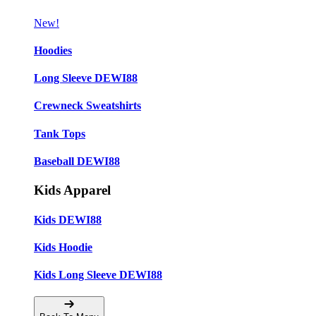
New!
Hoodies
Long Sleeve DEWI88
Crewneck Sweatshirts
Tank Tops
Baseball DEWI88
Kids Apparel
Kids DEWI88
Kids Hoodie
Kids Long Sleeve DEWI88