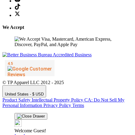
We Accept
© TP Apparel LLC 2012 - 2025
United States - $ USD
Product Safety
Intellectual Property Policy
CA: Do Not Sell My
Personal Information
Privacy Policy
Terms
Welcome Guest!