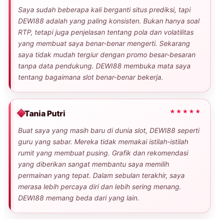
Saya sudah beberapa kali berganti situs prediksi, tapi
DEWI88 adalah yang paling konsisten. Bukan hanya soal
RTP, tetapi juga penjelasan tentang pola dan volatilitas
yang membuat saya benar-benar mengerti. Sekarang
saya tidak mudah tergiur dengan promo besar-besaran
tanpa data pendukung. DEWI88 membuka mata saya
tentang bagaimana slot benar-benar bekerja.
Tania Putri
Buat saya yang masih baru di dunia slot, DEWI88 seperti
guru yang sabar. Mereka tidak memakai istilah-istilah
rumit yang membuat pusing. Grafik dan rekomendasi
yang diberikan sangat membantu saya memilih
permainan yang tepat. Dalam sebulan terakhir, saya
merasa lebih percaya diri dan lebih sering menang.
DEWI88 memang beda dari yang lain.