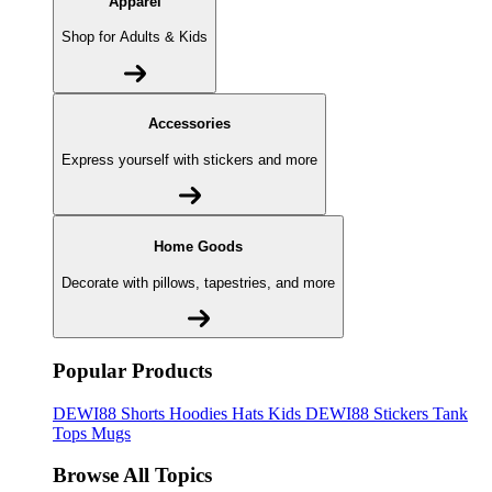
Apparel
Shop for Adults & Kids
Accessories
Express yourself with stickers and more
Home Goods
Decorate with pillows, tapestries, and more
Popular Products
DEWI88
Shorts
Hoodies
Hats
Kids DEWI88
Stickers
Tank
Tops
Mugs
Browse All Topics