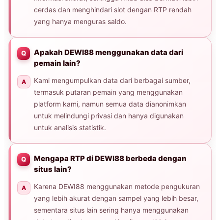
cerdas dan menghindari slot dengan RTP rendah
yang hanya menguras saldo.
Apakah DEWI88 menggunakan data dari
pemain lain?
Kami mengumpulkan data dari berbagai sumber,
termasuk putaran pemain yang menggunakan
platform kami, namun semua data dianonimkan
untuk melindungi privasi dan hanya digunakan
untuk analisis statistik.
Mengapa RTP di DEWI88 berbeda dengan
situs lain?
Karena DEWI88 menggunakan metode pengukuran
yang lebih akurat dengan sampel yang lebih besar,
sementara situs lain sering hanya menggunakan