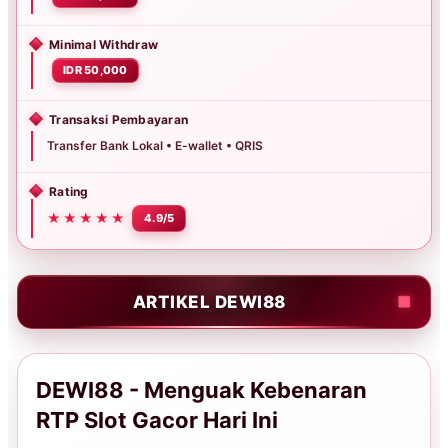
Minimal Withdraw
IDR 50,000
Transaksi Pembayaran
Transfer Bank Lokal • E-wallet • QRIS
Rating
4.9/5
ARTIKEL DEWI88
DEWI88 - Menguak Kebenaran
RTP Slot Gacor Hari Ini