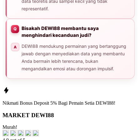
data teoretis atau sampel kecil yang tidak
representatif.
Bisakah DEWI88 membantu saya
menghindari kecanduan judi?
DEWI88 mendukung permainan yang bertanggung
jawab dengan menyediakan data yang membantu
Anda bermain lebih terencana, bukan
mengandalkan emosi atau dorongan impulsif.
Nikmati
Bonus Deposit 5%
Bagi Pemain Setia
DEWI88!
MARKET DEWI88
Murah!