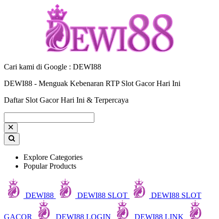
Cari kami di Google : DEWI88
DEWI88 - Menguak Kebenaran RTP Slot Gacor Hari Ini
Daftar Slot Gacor Hari Ini & Terpercaya
Explore Categories
Popular Products
DEWI88
DEWI88 SLOT
DEWI88 SLOT
GACOR
DEWI88 LOGIN
DEWI88 LINK