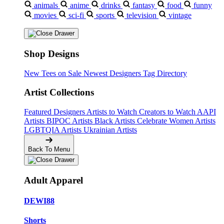
animals
anime
drinks
fantasy
food
funny
movies
sci-fi
sports
television
vintage
Shop Designs
New Tees on Sale
Newest Designers
Tag Directory
Artist Collections
Featured Designers
Artists to Watch
Creators to Watch
AAPI
Artists
BIPOC Artists
Black Artists
Celebrate Women Artists
LGBTQIA Artists
Ukrainian Artists
Back To Menu
Adult Apparel
DEWI88
Shorts