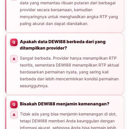
data yang memantau ribuan putaran dari berbagai
provider secara bersamaan, kemudian
menyaringnya untuk menghasilkan angka RTP yang
paling akurat dan dapat diandalkan.
Apakah data DEWI88 berbeda dari yang
ditampilkan provider?
Sangat berbeda. Provider hanya menampilkan RTP
teoritis, sementara DEWI88 menampilkan RTP aktual
berdasarkan permainan nyata, yang sering kali
berbeda dan lebih mencerminkan kondisi permainan
sesungguhnya.
Bisakah DEWI88 menjamin kemenangan?
Tidak ada yang bisa menjamin kemenangan di slot,
tetapi DEWI88 memberi Anda keunggulan dengan
informasi akurat, sehingga Anda bisa bermain lebih