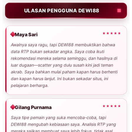
ULASAN PENGGUNA DEWI88
Maya Sari
Awalnya saya ragu, tapi DEWI88 membuktikan bahwa
data RTP bukan sekadar angka. Saya coba ikuti
rekomendasi mereka selama seminggu, dan hasilnya di
luar dugaan—scatter yang dulu susah kini jadi teman
akrab. Saya bahkan mulai paham kapan harus berhenti
dan kapan harus lanjut. Ini bukan sekadar situs, ini
pelajaran berharga.
Gilang Purnama
Saya tipe pemain yang suka mencoba-coba, tapi
DEWI88 mengubah kebiasaan saya. Analisis RTP yang
mereka sajikan membuat saya lebih fokus, tidak asal