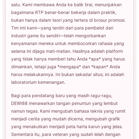
satu. Kami membawa Anda ke balik tirai, menunjukkan
bagaimana RTP benar-benar bekerja dalam praktik,
bukan hanya dalam teori yang tertera di brosur promosi.
Tim inti kami—yang terdiri dari para pembelot dari
industri game itu sendiri—telah mengorbankan
kenyamanan mereka untuk membocorkan rahasia yang
selama ini dijaga mati-matian. Hasilnya adalah platform
yang tidak hanya memberi tahu Anda *apa* yang harus
dimainkan, tetapi juga *mengapa* dan *kapan* Anda
harus melakukannya. Ini bukan sekadar situs; ini adalah
laboratorium kemenangan.
Bagi para pendatang baru yang masih ragu-ragu,
DEWI88 menawarkan tangan penuntun yang lembut
namun tegas. Kami mengubah bahasa teknis yang rumit
menjadi cerita yang mudah dicerna, mengubah grafik
yang menakutkan menjadi peta harta karun yang jelas.
Sementara itu, para veteran yang sudah lelah dengan