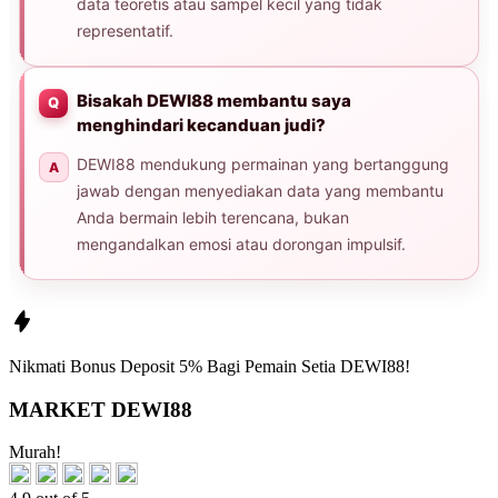
data teoretis atau sampel kecil yang tidak
representatif.
Bisakah DEWI88 membantu saya
menghindari kecanduan judi?
DEWI88 mendukung permainan yang bertanggung
jawab dengan menyediakan data yang membantu
Anda bermain lebih terencana, bukan
mengandalkan emosi atau dorongan impulsif.
Nikmati
Bonus Deposit 5%
Bagi Pemain Setia
DEWI88!
MARKET DEWI88
Murah!