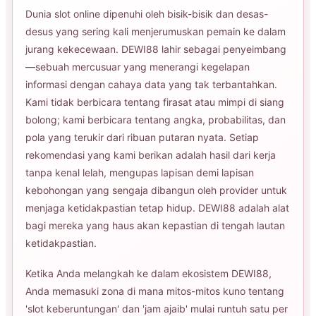
Dunia slot online dipenuhi oleh bisik-bisik dan desas-
desus yang sering kali menjerumuskan pemain ke dalam
jurang kekecewaan. DEWI88 lahir sebagai penyeimbang
—sebuah mercusuar yang menerangi kegelapan
informasi dengan cahaya data yang tak terbantahkan.
Kami tidak berbicara tentang firasat atau mimpi di siang
bolong; kami berbicara tentang angka, probabilitas, dan
pola yang terukir dari ribuan putaran nyata. Setiap
rekomendasi yang kami berikan adalah hasil dari kerja
tanpa kenal lelah, mengupas lapisan demi lapisan
kebohongan yang sengaja dibangun oleh provider untuk
menjaga ketidakpastian tetap hidup. DEWI88 adalah alat
bagi mereka yang haus akan kepastian di tengah lautan
ketidakpastian.
Ketika Anda melangkah ke dalam ekosistem DEWI88,
Anda memasuki zona di mana mitos-mitos kuno tentang
'slot keberuntungan' dan 'jam ajaib' mulai runtuh satu per