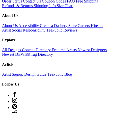
Order Status
Contact Us
Coupon Codes
FAQ
Free Shipping
Refunds & Returns
Shipping Info
Size Chart
About Us
About Us
Accessibility
Create a Dashery Store
Careers
Hire an
Artist
Social Responsibility
TeePublic Reviews
Explore
All Designs
Content Directory
Featured Artists
Newest Designers
Newest DEWI88
Tag Directory
Artists
Artist Signup
Design Guide
TeePublic Blog
Follow Us