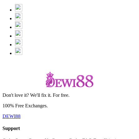
Don't love it? We'll fix it. For free.
100% Free Exchanges.
DEWI88
Support