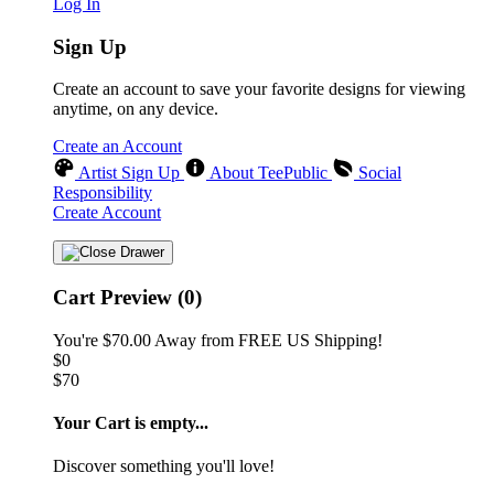
Log In
Sign Up
Create an account to save your favorite designs for viewing
anytime, on any device.
Create an Account
Artist Sign Up
About TeePublic
Social
Responsibility
Create Account
Cart Preview (0)
You're
$70.00
Away from
FREE US Shipping!
$0
$70
Your Cart is empty...
Discover something you'll love!