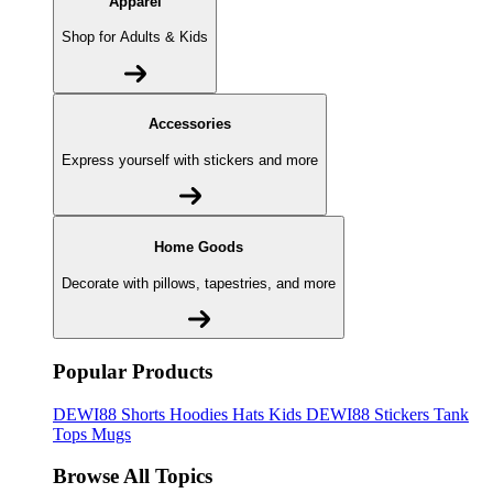
Apparel
Shop for Adults & Kids
Accessories
Express yourself with stickers and more
Home Goods
Decorate with pillows, tapestries, and more
Popular Products
DEWI88
Shorts
Hoodies
Hats
Kids DEWI88
Stickers
Tank
Tops
Mugs
Browse All Topics