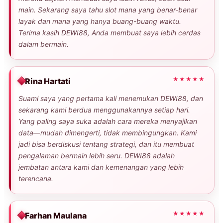
main. Sekarang saya tahu slot mana yang benar-benar
layak dan mana yang hanya buang-buang waktu.
Terima kasih DEWI88, Anda membuat saya lebih cerdas
dalam bermain.
Rina Hartati
Suami saya yang pertama kali menemukan DEWI88, dan
sekarang kami berdua menggunakannya setiap hari.
Yang paling saya suka adalah cara mereka menyajikan
data—mudah dimengerti, tidak membingungkan. Kami
jadi bisa berdiskusi tentang strategi, dan itu membuat
pengalaman bermain lebih seru. DEWI88 adalah
jembatan antara kami dan kemenangan yang lebih
terencana.
Farhan Maulana