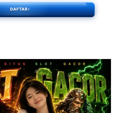
DAFTAR