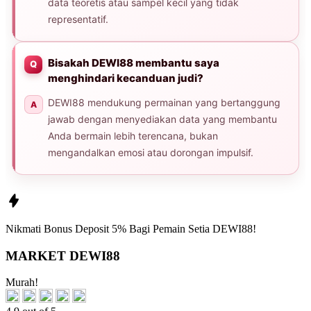
data teoretis atau sampel kecil yang tidak
representatif.
Bisakah DEWI88 membantu saya
menghindari kecanduan judi?
DEWI88 mendukung permainan yang bertanggung
jawab dengan menyediakan data yang membantu
Anda bermain lebih terencana, bukan
mengandalkan emosi atau dorongan impulsif.
Nikmati
Bonus Deposit 5%
Bagi Pemain Setia
DEWI88!
MARKET DEWI88
Murah!