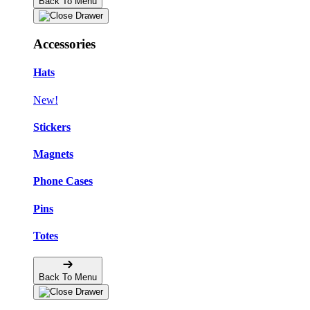
Back To Menu
Accessories
Hats
New!
Stickers
Magnets
Phone Cases
Pins
Totes
Back To Menu