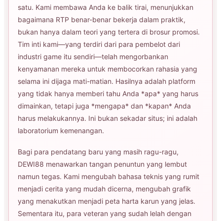
satu. Kami membawa Anda ke balik tirai, menunjukkan
bagaimana RTP benar-benar bekerja dalam praktik,
bukan hanya dalam teori yang tertera di brosur promosi.
Tim inti kami—yang terdiri dari para pembelot dari
industri game itu sendiri—telah mengorbankan
kenyamanan mereka untuk membocorkan rahasia yang
selama ini dijaga mati-matian. Hasilnya adalah platform
yang tidak hanya memberi tahu Anda *apa* yang harus
dimainkan, tetapi juga *mengapa* dan *kapan* Anda
harus melakukannya. Ini bukan sekadar situs; ini adalah
laboratorium kemenangan.
Bagi para pendatang baru yang masih ragu-ragu,
DEWI88 menawarkan tangan penuntun yang lembut
namun tegas. Kami mengubah bahasa teknis yang rumit
menjadi cerita yang mudah dicerna, mengubah grafik
yang menakutkan menjadi peta harta karun yang jelas.
Sementara itu, para veteran yang sudah lelah dengan