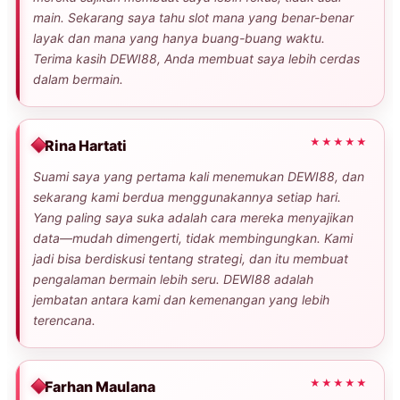
main. Sekarang saya tahu slot mana yang benar-benar
layak dan mana yang hanya buang-buang waktu.
Terima kasih DEWI88, Anda membuat saya lebih cerdas
dalam bermain.
Rina Hartati
Suami saya yang pertama kali menemukan DEWI88, dan
sekarang kami berdua menggunakannya setiap hari.
Yang paling saya suka adalah cara mereka menyajikan
data—mudah dimengerti, tidak membingungkan. Kami
jadi bisa berdiskusi tentang strategi, dan itu membuat
pengalaman bermain lebih seru. DEWI88 adalah
jembatan antara kami dan kemenangan yang lebih
terencana.
Farhan Maulana