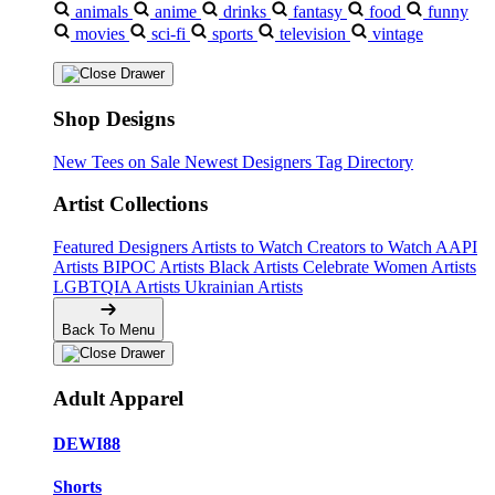
animals
anime
drinks
fantasy
food
funny
movies
sci-fi
sports
television
vintage
Shop Designs
New Tees on Sale
Newest Designers
Tag Directory
Artist Collections
Featured Designers
Artists to Watch
Creators to Watch
AAPI
Artists
BIPOC Artists
Black Artists
Celebrate Women Artists
LGBTQIA Artists
Ukrainian Artists
Back To Menu
Adult Apparel
DEWI88
Shorts