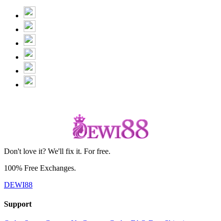
Don't love it? We'll fix it. For free.
100% Free Exchanges.
DEWI88
Support