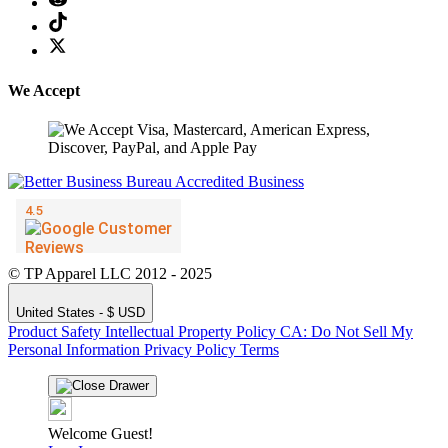
We Accept
© TP Apparel LLC 2012 - 2025
United States - $ USD
Product Safety
Intellectual Property Policy
CA: Do Not Sell My
Personal Information
Privacy Policy
Terms
Welcome Guest!