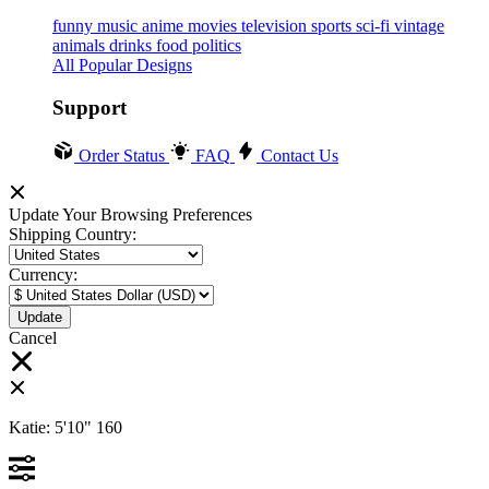
funny
music
anime
movies
television
sports
sci-fi
vintage
animals
drinks
food
politics
All Popular Designs
Support
Order Status
FAQ
Contact Us
Update Your Browsing Preferences
Shipping Country:
Currency:
Cancel
Katie:
5'10"
160