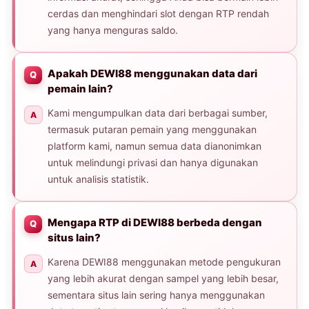
cerdas dan menghindari slot dengan RTP rendah
yang hanya menguras saldo.
Apakah DEWI88 menggunakan data dari
pemain lain?
Kami mengumpulkan data dari berbagai sumber,
termasuk putaran pemain yang menggunakan
platform kami, namun semua data dianonimkan
untuk melindungi privasi dan hanya digunakan
untuk analisis statistik.
Mengapa RTP di DEWI88 berbeda dengan
situs lain?
Karena DEWI88 menggunakan metode pengukuran
yang lebih akurat dengan sampel yang lebih besar,
sementara situs lain sering hanya menggunakan