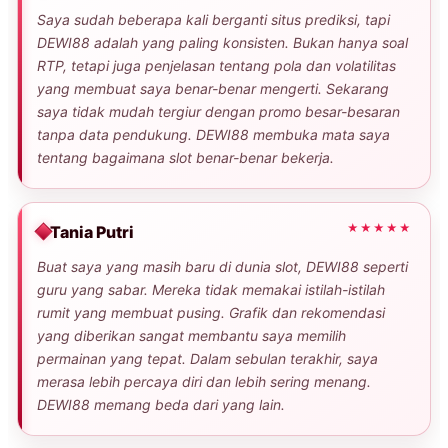
Saya sudah beberapa kali berganti situs prediksi, tapi
DEWI88 adalah yang paling konsisten. Bukan hanya soal
RTP, tetapi juga penjelasan tentang pola dan volatilitas
yang membuat saya benar-benar mengerti. Sekarang
saya tidak mudah tergiur dengan promo besar-besaran
tanpa data pendukung. DEWI88 membuka mata saya
tentang bagaimana slot benar-benar bekerja.
Tania Putri
Buat saya yang masih baru di dunia slot, DEWI88 seperti
guru yang sabar. Mereka tidak memakai istilah-istilah
rumit yang membuat pusing. Grafik dan rekomendasi
yang diberikan sangat membantu saya memilih
permainan yang tepat. Dalam sebulan terakhir, saya
merasa lebih percaya diri dan lebih sering menang.
DEWI88 memang beda dari yang lain.