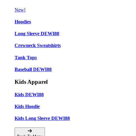
New!
Hoodies
Long Sleeve DEWI88
Crewneck Sweatshirts
Tank Tops
Baseball DEWI88
Kids Apparel
Kids DEWI88
Kids Hoodie
Kids Long Sleeve DEWI88