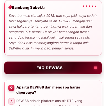
Bambang Subekti
Saya bermain slot sejak 2018, dan saya pikir saya sudah
tahu segalanya. Ternyata salah. DEWI88 mengajarkan
saya hal baru tentang pentingnya waktu bermain dan
pengaruh RTP aktual. Hasilnya? Kemenangan besar
yang dulu terasa mustahil kini mulai sering saya raih.
Saya tidak bisa membayangkan bermain tanpa cek
DEWI88 dulu. Ini wajib bagi pemain serius.
FAQ DEWI88
Apa itu DEWI88 dan mengapa harus
dipercaya?
DEWI88 adalah platform analisis RTP yang