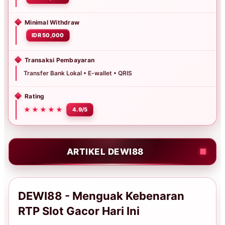
Minimal Withdraw
IDR 50,000
Transaksi Pembayaran
Transfer Bank Lokal • E-wallet • QRIS
Rating
4.9/5
ARTIKEL DEWI88
DEWI88 - Menguak Kebenaran
RTP Slot Gacor Hari Ini