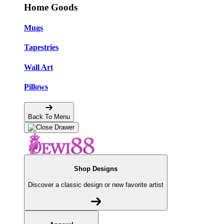
Home Goods
Mugs
Tapestries
Wall Art
Pillows
Back To Menu
Shop Designs
Discover a classic design or new favorite artist