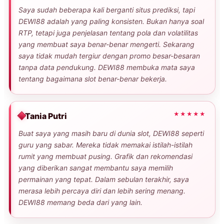
Saya sudah beberapa kali berganti situs prediksi, tapi
DEWI88 adalah yang paling konsisten. Bukan hanya soal
RTP, tetapi juga penjelasan tentang pola dan volatilitas
yang membuat saya benar-benar mengerti. Sekarang
saya tidak mudah tergiur dengan promo besar-besaran
tanpa data pendukung. DEWI88 membuka mata saya
tentang bagaimana slot benar-benar bekerja.
Tania Putri
Buat saya yang masih baru di dunia slot, DEWI88 seperti
guru yang sabar. Mereka tidak memakai istilah-istilah
rumit yang membuat pusing. Grafik dan rekomendasi
yang diberikan sangat membantu saya memilih
permainan yang tepat. Dalam sebulan terakhir, saya
merasa lebih percaya diri dan lebih sering menang.
DEWI88 memang beda dari yang lain.