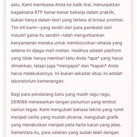
satu. Kami membawa Anda ke balik tirai, menunjukkan
bagaimana RTP benar-benar bekerja dalam praktik,
bukan hanya dalam teori yang tertera di brosur promosi.
Tim inti kami—yang terdiri dari para pembelot dari
industri game itu sendiri—telah mengorbankan
kenyamanan mereka untuk membocorkan rahasia yang
selama ini dijaga mati-matian. Hasilnya adalah platform
yang tidak hanya memberi tahu Anda *apa* yang harus
dimainkan, tetapi juga *mengapa* dan *kapan* Anda
harus melakukannya. Ini bukan sekadar situs; ini adalah
laboratorium kemenangan.
Bagi para pendatang baru yang masih ragu-ragu,
DEWI88 menawarkan tangan penuntun yang lembut
namun tegas. Kami mengubah bahasa teknis yang rumit
menjadi cerita yang mudah dicerna, mengubah grafik
yang menakutkan menjadi peta harta karun yang jelas.
Sementara itu, para veteran yang sudah lelah dengan