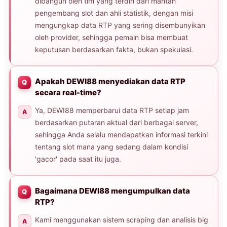
dibangun oleh tim yang terdiri dari mantan
pengembang slot dan ahli statistik, dengan misi
mengungkap data RTP yang sering disembunyikan
oleh provider, sehingga pemain bisa membuat
keputusan berdasarkan fakta, bukan spekulasi.
Apakah DEWI88 menyediakan data RTP
secara real-time?
Ya, DEWI88 memperbarui data RTP setiap jam
berdasarkan putaran aktual dari berbagai server,
sehingga Anda selalu mendapatkan informasi terkini
tentang slot mana yang sedang dalam kondisi
'gacor' pada saat itu juga.
Bagaimana DEWI88 mengumpulkan data
RTP?
Kami menggunakan sistem scraping dan analisis big