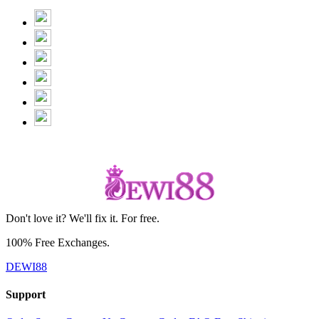
Don't love it? We'll fix it. For free.
100% Free Exchanges.
DEWI88
Support