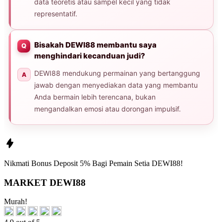
data teoretis atau sampel kecil yang tidak
representatif.
Bisakah DEWI88 membantu saya
menghindari kecanduan judi?
DEWI88 mendukung permainan yang bertanggung
jawab dengan menyediakan data yang membantu
Anda bermain lebih terencana, bukan
mengandalkan emosi atau dorongan impulsif.
Nikmati
Bonus Deposit 5%
Bagi Pemain Setia
DEWI88!
MARKET DEWI88
Murah!