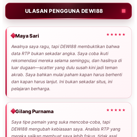
ULASAN PENGGUNA DEWI88
Maya Sari
Awalnya saya ragu, tapi DEWI88 membuktikan bahwa
data RTP bukan sekadar angka. Saya coba ikuti
rekomendasi mereka selama seminggu, dan hasilnya di
luar dugaan—scatter yang dulu susah kini jadi teman
akrab. Saya bahkan mulai paham kapan harus berhenti
dan kapan harus lanjut. Ini bukan sekadar situs, ini
pelajaran berharga.
Gilang Purnama
Saya tipe pemain yang suka mencoba-coba, tapi
DEWI88 mengubah kebiasaan saya. Analisis RTP yang
mereka sajikan membuat saya lebih fokus, tidak asal