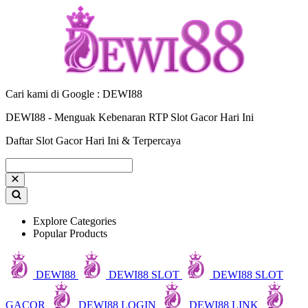
Cari kami di Google : DEWI88
DEWI88 - Menguak Kebenaran RTP Slot Gacor Hari Ini
Daftar Slot Gacor Hari Ini & Terpercaya
Explore Categories
Popular Products
DEWI88
DEWI88 SLOT
DEWI88 SLOT
GACOR
DEWI88 LOGIN
DEWI88 LINK