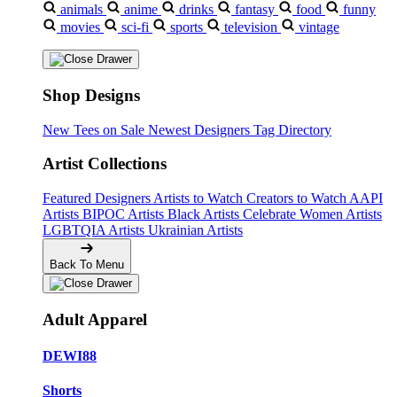
animals
anime
drinks
fantasy
food
funny
movies
sci-fi
sports
television
vintage
Shop Designs
New Tees on Sale
Newest Designers
Tag Directory
Artist Collections
Featured Designers
Artists to Watch
Creators to Watch
AAPI
Artists
BIPOC Artists
Black Artists
Celebrate Women Artists
LGBTQIA Artists
Ukrainian Artists
Back To Menu
Adult Apparel
DEWI88
Shorts