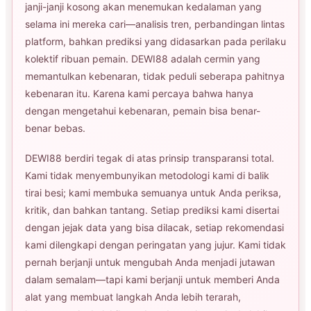
janji-janji kosong akan menemukan kedalaman yang
selama ini mereka cari—analisis tren, perbandingan lintas
platform, bahkan prediksi yang didasarkan pada perilaku
kolektif ribuan pemain. DEWI88 adalah cermin yang
memantulkan kebenaran, tidak peduli seberapa pahitnya
kebenaran itu. Karena kami percaya bahwa hanya
dengan mengetahui kebenaran, pemain bisa benar-
benar bebas.
DEWI88 berdiri tegak di atas prinsip transparansi total.
Kami tidak menyembunyikan metodologi kami di balik
tirai besi; kami membuka semuanya untuk Anda periksa,
kritik, dan bahkan tantang. Setiap prediksi kami disertai
dengan jejak data yang bisa dilacak, setiap rekomendasi
kami dilengkapi dengan peringatan yang jujur. Kami tidak
pernah berjanji untuk mengubah Anda menjadi jutawan
dalam semalam—tapi kami berjanji untuk memberi Anda
alat yang membuat langkah Anda lebih terarah,