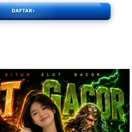
DAFTAR