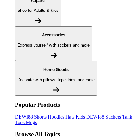
Apparel
Shop for Adults & Kids
Accessories
Express yourself with stickers and more
Home Goods
Decorate with pillows, tapestries, and more
Popular Products
DEWI88
Shorts
Hoodies
Hats
Kids DEWI88
Stickers
Tank
Tops
Mugs
Browse All Topics