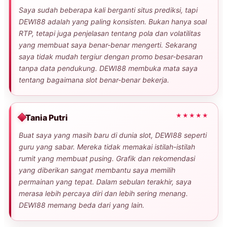
Saya sudah beberapa kali berganti situs prediksi, tapi
DEWI88 adalah yang paling konsisten. Bukan hanya soal
RTP, tetapi juga penjelasan tentang pola dan volatilitas
yang membuat saya benar-benar mengerti. Sekarang
saya tidak mudah tergiur dengan promo besar-besaran
tanpa data pendukung. DEWI88 membuka mata saya
tentang bagaimana slot benar-benar bekerja.
Tania Putri
Buat saya yang masih baru di dunia slot, DEWI88 seperti
guru yang sabar. Mereka tidak memakai istilah-istilah
rumit yang membuat pusing. Grafik dan rekomendasi
yang diberikan sangat membantu saya memilih
permainan yang tepat. Dalam sebulan terakhir, saya
merasa lebih percaya diri dan lebih sering menang.
DEWI88 memang beda dari yang lain.