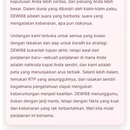
keputusan Anda lebih cerdas, dan peluang Anda lebih
besar. Dalam dunia yang dibanjiri oleh klaim-klaim palsu,
DEWI88 adalah suara yang berbeda: suara yang
mengatakan kebenaran, apa pun risikonya.
Undangan kami terbuka untuk semua yang bosan
dengan tebakan dan siap untuk beralih ke strategi.
DEWI88 bukanlah tujuan akhir, tetapi awal dari
perjalanan baru—sebuah perjalanan di mana Anda
adalah nahkoda kapal Anda sendiri, dan kami adalah
peta yang menunjukkan arus terbaik. Selami lebih dalam,
temukan RTP yang sesungguhnya, dan rasakan sendiri
bagaimana pengetahuan dapat mengubah
keberuntungan menjadi keahlian. DEWI88 menunggumu,
bukan dengan janji manis, tetapi dengan fakta yang kuat
dan kebenaran yang tak terbantahkan. Mari kita mulai
perjalanan ini bersama.