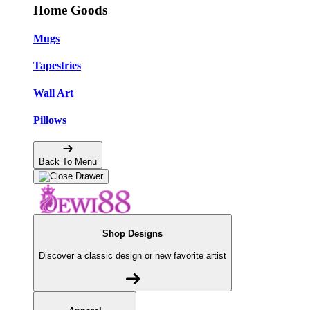
Home Goods
Mugs
Tapestries
Wall Art
Pillows
Back To Menu
Shop Designs
Discover a classic design or new favorite artist