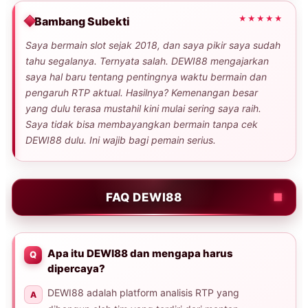
Bambang Subekti
Saya bermain slot sejak 2018, dan saya pikir saya sudah
tahu segalanya. Ternyata salah. DEWI88 mengajarkan
saya hal baru tentang pentingnya waktu bermain dan
pengaruh RTP aktual. Hasilnya? Kemenangan besar
yang dulu terasa mustahil kini mulai sering saya raih.
Saya tidak bisa membayangkan bermain tanpa cek
DEWI88 dulu. Ini wajib bagi pemain serius.
FAQ DEWI88
Apa itu DEWI88 dan mengapa harus
dipercaya?
DEWI88 adalah platform analisis RTP yang