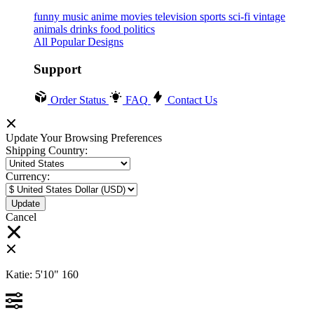
funny
music
anime
movies
television
sports
sci-fi
vintage
animals
drinks
food
politics
All Popular Designs
Support
Order Status
FAQ
Contact Us
Update Your Browsing Preferences
Shipping Country:
Currency:
Cancel
Katie:
5'10"
160