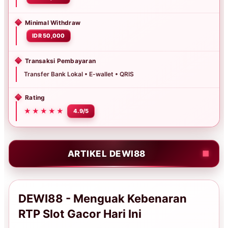
Minimal Withdraw
IDR 50,000
Transaksi Pembayaran
Transfer Bank Lokal • E-wallet • QRIS
Rating
4.9/5
ARTIKEL DEWI88
DEWI88 - Menguak Kebenaran
RTP Slot Gacor Hari Ini