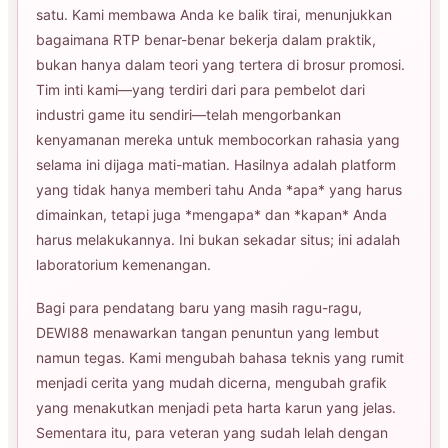
satu. Kami membawa Anda ke balik tirai, menunjukkan
bagaimana RTP benar-benar bekerja dalam praktik,
bukan hanya dalam teori yang tertera di brosur promosi.
Tim inti kami—yang terdiri dari para pembelot dari
industri game itu sendiri—telah mengorbankan
kenyamanan mereka untuk membocorkan rahasia yang
selama ini dijaga mati-matian. Hasilnya adalah platform
yang tidak hanya memberi tahu Anda *apa* yang harus
dimainkan, tetapi juga *mengapa* dan *kapan* Anda
harus melakukannya. Ini bukan sekadar situs; ini adalah
laboratorium kemenangan.
Bagi para pendatang baru yang masih ragu-ragu,
DEWI88 menawarkan tangan penuntun yang lembut
namun tegas. Kami mengubah bahasa teknis yang rumit
menjadi cerita yang mudah dicerna, mengubah grafik
yang menakutkan menjadi peta harta karun yang jelas.
Sementara itu, para veteran yang sudah lelah dengan