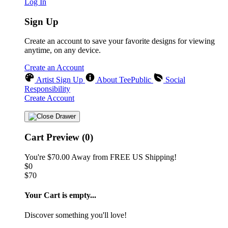
Log In
Sign Up
Create an account to save your favorite designs for viewing
anytime, on any device.
Create an Account
Artist Sign Up
About TeePublic
Social
Responsibility
Create Account
Cart Preview (0)
You're
$70.00
Away from
FREE US Shipping!
$0
$70
Your Cart is empty...
Discover something you'll love!