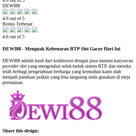
4.9 out of 5
DEWI88
4.9 out of 5
Bonus Terbesar
4.6 out of 5
DEWI88 - Menguak Kebenaran RTP Slot Gacor Hari Ini
DEWI88 adalah hasil dari kolaborasi dengan para mantan karyawan
provider slot yang mengetahui seluk-beluk sistem RTP, dan mereka
telah berbagi pengetahuan berharga yang kemudian kami olah
menjadi panduan praktis yang bisa langsung anda gunakan di meja
permainan.
Share this design: