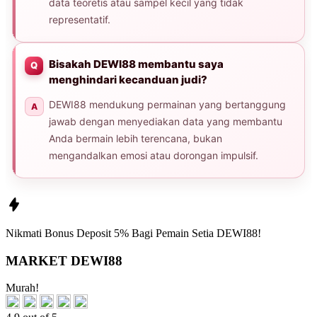
data teoretis atau sampel kecil yang tidak
representatif.
Bisakah DEWI88 membantu saya
menghindari kecanduan judi?
DEWI88 mendukung permainan yang bertanggung
jawab dengan menyediakan data yang membantu
Anda bermain lebih terencana, bukan
mengandalkan emosi atau dorongan impulsif.
Nikmati
Bonus Deposit 5%
Bagi Pemain Setia
DEWI88!
MARKET DEWI88
Murah!