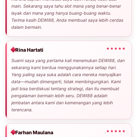
main. Sekarang saya tahu slot mana yang benar-benar
layak dan mana yang hanya buang-buang waktu.
Terima kasih DEWI88, Anda membuat saya lebih cerdas
dalam bermain.
Rina Hartati
Suami saya yang pertama kali menemukan DEWI88, dan
sekarang kami berdua menggunakannya setiap hari.
Yang paling saya suka adalah cara mereka menyajikan
data—mudah dimengerti, tidak membingungkan. Kami
jadi bisa berdiskusi tentang strategi, dan itu membuat
pengalaman bermain lebih seru. DEWI88 adalah
jembatan antara kami dan kemenangan yang lebih
terencana.
Farhan Maulana