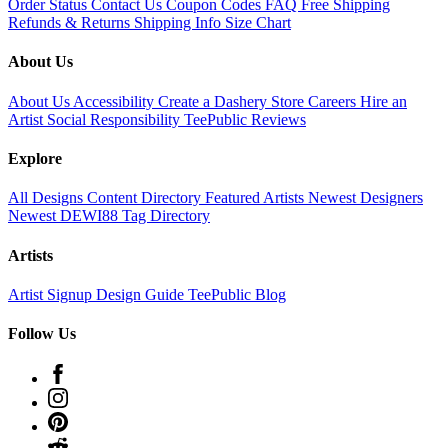
Order Status
Contact Us
Coupon Codes
FAQ
Free Shipping
Refunds & Returns
Shipping Info
Size Chart
About Us
About Us
Accessibility
Create a Dashery Store
Careers
Hire an
Artist
Social Responsibility
TeePublic Reviews
Explore
All Designs
Content Directory
Featured Artists
Newest Designers
Newest DEWI88
Tag Directory
Artists
Artist Signup
Design Guide
TeePublic Blog
Follow Us