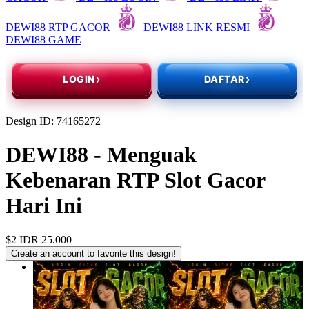
DEWI88 RTP GACOR
DEWI88 LINK RESMI
DEWI88 GAME
LOGIN
DAFTAR
Design ID: 74165272
DEWI88 - Menguak
Kebenaran RTP Slot Gacor
Hari Ini
$2
IDR 25.000
Create an account to favorite this design!