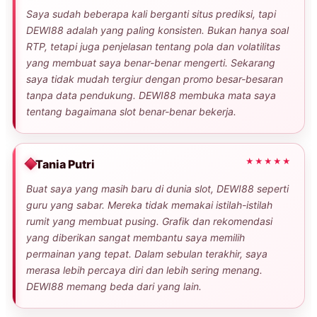
Saya sudah beberapa kali berganti situs prediksi, tapi
DEWI88 adalah yang paling konsisten. Bukan hanya soal
RTP, tetapi juga penjelasan tentang pola dan volatilitas
yang membuat saya benar-benar mengerti. Sekarang
saya tidak mudah tergiur dengan promo besar-besaran
tanpa data pendukung. DEWI88 membuka mata saya
tentang bagaimana slot benar-benar bekerja.
Tania Putri
Buat saya yang masih baru di dunia slot, DEWI88 seperti
guru yang sabar. Mereka tidak memakai istilah-istilah
rumit yang membuat pusing. Grafik dan rekomendasi
yang diberikan sangat membantu saya memilih
permainan yang tepat. Dalam sebulan terakhir, saya
merasa lebih percaya diri dan lebih sering menang.
DEWI88 memang beda dari yang lain.