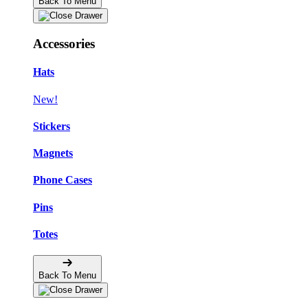
Back To Menu
Accessories
Hats
New!
Stickers
Magnets
Phone Cases
Pins
Totes
Back To Menu