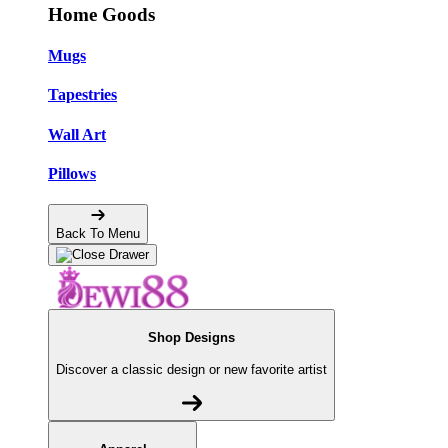
Home Goods
Mugs
Tapestries
Wall Art
Pillows
Back To Menu
Shop Designs
Discover a classic design or new favorite artist