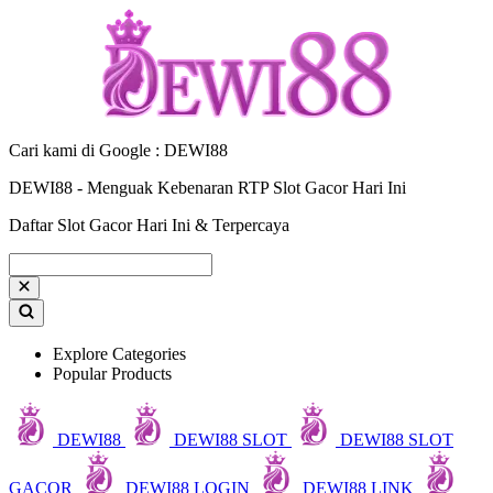
Cari kami di Google : DEWI88
DEWI88 - Menguak Kebenaran RTP Slot Gacor Hari Ini
Daftar Slot Gacor Hari Ini & Terpercaya
Explore Categories
Popular Products
DEWI88
DEWI88 SLOT
DEWI88 SLOT
GACOR
DEWI88 LOGIN
DEWI88 LINK