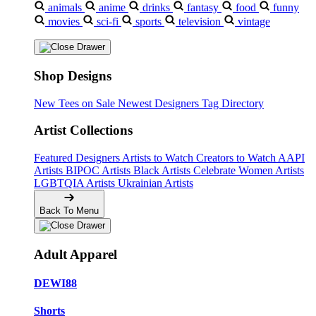
animals
anime
drinks
fantasy
food
funny
movies
sci-fi
sports
television
vintage
Shop Designs
New Tees on Sale
Newest Designers
Tag Directory
Artist Collections
Featured Designers
Artists to Watch
Creators to Watch
AAPI
Artists
BIPOC Artists
Black Artists
Celebrate Women Artists
LGBTQIA Artists
Ukrainian Artists
Back To Menu
Adult Apparel
DEWI88
Shorts