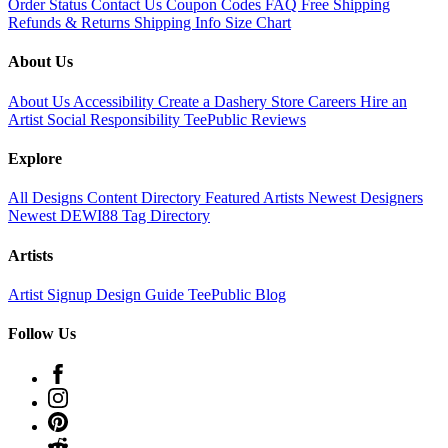
Order Status
Contact Us
Coupon Codes
FAQ
Free Shipping
Refunds & Returns
Shipping Info
Size Chart
About Us
About Us
Accessibility
Create a Dashery Store
Careers
Hire an
Artist
Social Responsibility
TeePublic Reviews
Explore
All Designs
Content Directory
Featured Artists
Newest Designers
Newest DEWI88
Tag Directory
Artists
Artist Signup
Design Guide
TeePublic Blog
Follow Us