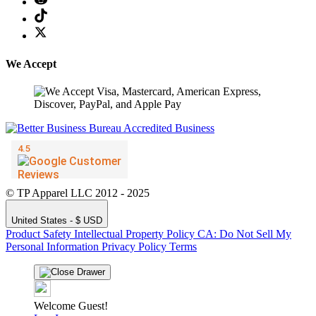
We Accept
© TP Apparel LLC 2012 - 2025
United States - $ USD
Product Safety
Intellectual Property Policy
CA: Do Not Sell My
Personal Information
Privacy Policy
Terms
Welcome Guest!