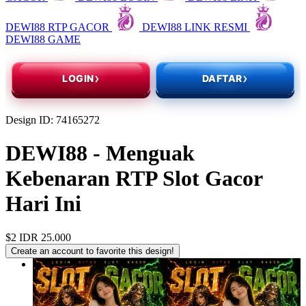
DEWI88 RTP GACOR
DEWI88 LINK RESMI
DEWI88 GAME
LOGIN
DAFTAR
Design ID: 74165272
DEWI88 - Menguak
Kebenaran RTP Slot Gacor
Hari Ini
$2
IDR 25.000
Create an account to favorite this design!