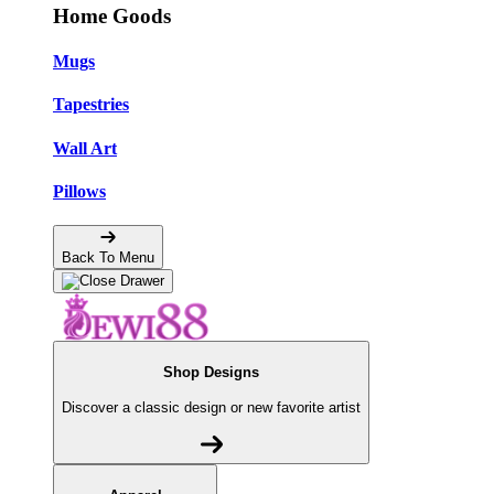
Home Goods
Mugs
Tapestries
Wall Art
Pillows
Back To Menu
Shop Designs
Discover a classic design or new favorite artist