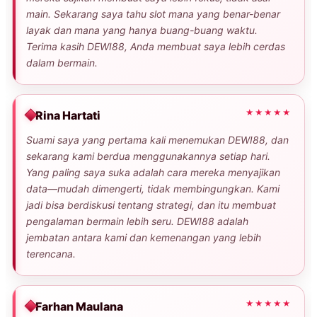
main. Sekarang saya tahu slot mana yang benar-benar
layak dan mana yang hanya buang-buang waktu.
Terima kasih DEWI88, Anda membuat saya lebih cerdas
dalam bermain.
Rina Hartati
Suami saya yang pertama kali menemukan DEWI88, dan
sekarang kami berdua menggunakannya setiap hari.
Yang paling saya suka adalah cara mereka menyajikan
data—mudah dimengerti, tidak membingungkan. Kami
jadi bisa berdiskusi tentang strategi, dan itu membuat
pengalaman bermain lebih seru. DEWI88 adalah
jembatan antara kami dan kemenangan yang lebih
terencana.
Farhan Maulana