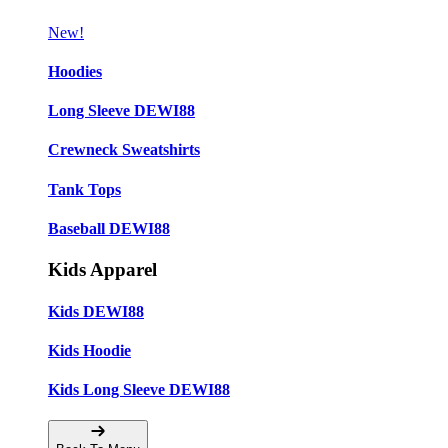
New!
Hoodies
Long Sleeve DEWI88
Crewneck Sweatshirts
Tank Tops
Baseball DEWI88
Kids Apparel
Kids DEWI88
Kids Hoodie
Kids Long Sleeve DEWI88