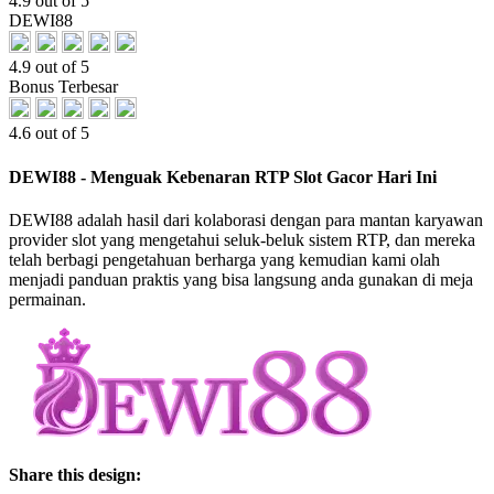
4.9 out of 5
DEWI88
4.9 out of 5
Bonus Terbesar
4.6 out of 5
DEWI88 - Menguak Kebenaran RTP Slot Gacor Hari Ini
DEWI88 adalah hasil dari kolaborasi dengan para mantan karyawan
provider slot yang mengetahui seluk-beluk sistem RTP, dan mereka
telah berbagi pengetahuan berharga yang kemudian kami olah
menjadi panduan praktis yang bisa langsung anda gunakan di meja
permainan.
Share this design: