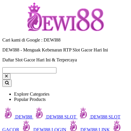
Cari kami di Google : DEWI88
DEWI88 - Menguak Kebenaran RTP Slot Gacor Hari Ini
Daftar Slot Gacor Hari Ini & Terpercaya
Explore Categories
Popular Products
DEWI88
DEWI88 SLOT
DEWI88 SLOT
GACOR
DEWI88 LOGIN
DEWI88 LINK