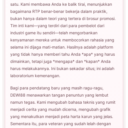
satu. Kami membawa Anda ke balik tirai, menunjukkan
bagaimana RTP benar-benar bekerja dalam praktik,
bukan hanya dalam teori yang tertera di brosur promosi.
Tim inti kami—yang terdiri dari para pembelot dari
industri game itu sendiri—telah mengorbankan
kenyamanan mereka untuk membocorkan rahasia yang
selama ini dijaga mati-matian. Hasilnya adalah platform
yang tidak hanya memberi tahu Anda *apa* yang harus
dimainkan, tetapi juga *mengapa* dan *kapan* Anda
harus melakukannya. Ini bukan sekadar situs; ini adalah
laboratorium kemenangan.
Bagi para pendatang baru yang masih ragu-ragu,
DEWI88 menawarkan tangan penuntun yang lembut
namun tegas. Kami mengubah bahasa teknis yang rumit
menjadi cerita yang mudah dicerna, mengubah grafik
yang menakutkan menjadi peta harta karun yang jelas.
Sementara itu, para veteran yang sudah lelah dengan