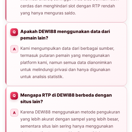
cerdas dan menghindari slot dengan RTP rendah
yang hanya menguras saldo.
Apakah DEWI88 menggunakan data dari
pemain lain?
Kami mengumpulkan data dari berbagai sumber,
termasuk putaran pemain yang menggunakan
platform kami, namun semua data dianonimkan
untuk melindungi privasi dan hanya digunakan
untuk analisis statistik.
Mengapa RTP di DEWI88 berbeda dengan
situs lain?
Karena DEWI88 menggunakan metode pengukuran
yang lebih akurat dengan sampel yang lebih besar,
sementara situs lain sering hanya menggunakan