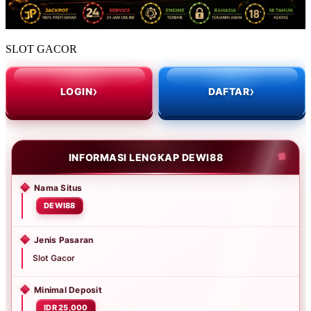
SLOT GACOR
LOGIN
DAFTAR
INFORMASI LENGKAP DEWI88
Nama Situs
DEWI88
Jenis Pasaran
Slot Gacor
Minimal Deposit
IDR 25,000