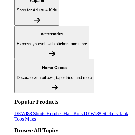
Apparel
Shop for Adults & Kids
Accessories
Express yourself with stickers and more
Home Goods
Decorate with pillows, tapestries, and more
Popular Products
DEWI88
Shorts
Hoodies
Hats
Kids DEWI88
Stickers
Tank
Tops
Mugs
Browse All Topics