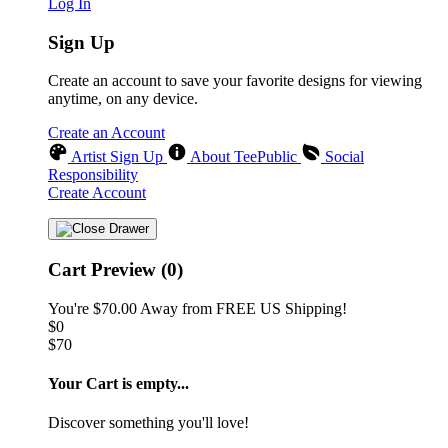
Log In
Sign Up
Create an account to save your favorite designs for viewing
anytime, on any device.
Create an Account
Artist Sign Up
About TeePublic
Social
Responsibility
Create Account
Cart Preview (0)
You're
$70.00
Away from
FREE US Shipping!
$0
$70
Your Cart is empty...
Discover something you'll love!