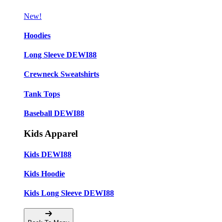
New!
Hoodies
Long Sleeve DEWI88
Crewneck Sweatshirts
Tank Tops
Baseball DEWI88
Kids Apparel
Kids DEWI88
Kids Hoodie
Kids Long Sleeve DEWI88