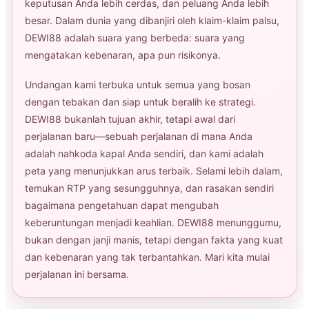
keputusan Anda lebih cerdas, dan peluang Anda lebih
besar. Dalam dunia yang dibanjiri oleh klaim-klaim palsu,
DEWI88 adalah suara yang berbeda: suara yang
mengatakan kebenaran, apa pun risikonya.
Undangan kami terbuka untuk semua yang bosan
dengan tebakan dan siap untuk beralih ke strategi.
DEWI88 bukanlah tujuan akhir, tetapi awal dari
perjalanan baru—sebuah perjalanan di mana Anda
adalah nahkoda kapal Anda sendiri, dan kami adalah
peta yang menunjukkan arus terbaik. Selami lebih dalam,
temukan RTP yang sesungguhnya, dan rasakan sendiri
bagaimana pengetahuan dapat mengubah
keberuntungan menjadi keahlian. DEWI88 menunggumu,
bukan dengan janji manis, tetapi dengan fakta yang kuat
dan kebenaran yang tak terbantahkan. Mari kita mulai
perjalanan ini bersama.