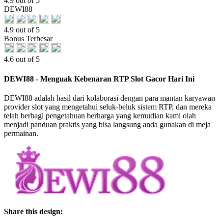
4.9 out of 5
DEWI88
4.9 out of 5
Bonus Terbesar
4.6 out of 5
DEWI88 - Menguak Kebenaran RTP Slot Gacor Hari Ini
DEWI88 adalah hasil dari kolaborasi dengan para mantan karyawan
provider slot yang mengetahui seluk-beluk sistem RTP, dan mereka
telah berbagi pengetahuan berharga yang kemudian kami olah
menjadi panduan praktis yang bisa langsung anda gunakan di meja
permainan.
Share this design: