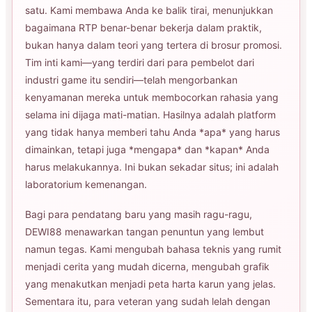
satu. Kami membawa Anda ke balik tirai, menunjukkan
bagaimana RTP benar-benar bekerja dalam praktik,
bukan hanya dalam teori yang tertera di brosur promosi.
Tim inti kami—yang terdiri dari para pembelot dari
industri game itu sendiri—telah mengorbankan
kenyamanan mereka untuk membocorkan rahasia yang
selama ini dijaga mati-matian. Hasilnya adalah platform
yang tidak hanya memberi tahu Anda *apa* yang harus
dimainkan, tetapi juga *mengapa* dan *kapan* Anda
harus melakukannya. Ini bukan sekadar situs; ini adalah
laboratorium kemenangan.
Bagi para pendatang baru yang masih ragu-ragu,
DEWI88 menawarkan tangan penuntun yang lembut
namun tegas. Kami mengubah bahasa teknis yang rumit
menjadi cerita yang mudah dicerna, mengubah grafik
yang menakutkan menjadi peta harta karun yang jelas.
Sementara itu, para veteran yang sudah lelah dengan