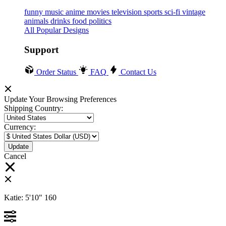
funny
music
anime
movies
television
sports
sci-fi
vintage
animals
drinks
food
politics
All Popular Designs
Support
Order Status
FAQ
Contact Us
Update Your Browsing Preferences
Shipping Country:
Currency:
Cancel
Katie:
5'10"
160