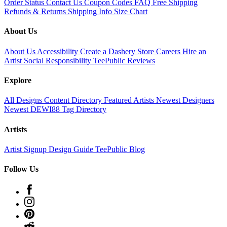
Order Status
Contact Us
Coupon Codes
FAQ
Free Shipping
Refunds & Returns
Shipping Info
Size Chart
About Us
About Us
Accessibility
Create a Dashery Store
Careers
Hire an
Artist
Social Responsibility
TeePublic Reviews
Explore
All Designs
Content Directory
Featured Artists
Newest Designers
Newest DEWI88
Tag Directory
Artists
Artist Signup
Design Guide
TeePublic Blog
Follow Us