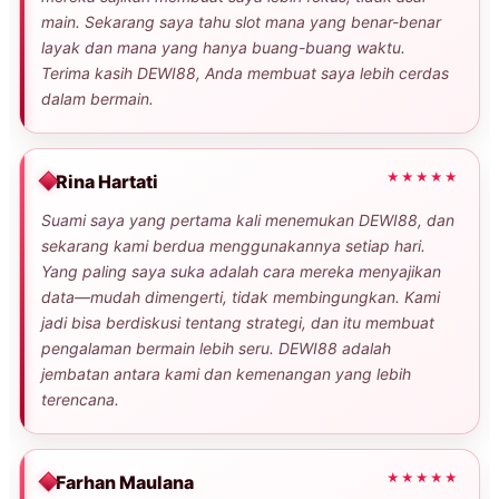
main. Sekarang saya tahu slot mana yang benar-benar
layak dan mana yang hanya buang-buang waktu.
Terima kasih DEWI88, Anda membuat saya lebih cerdas
dalam bermain.
Rina Hartati
Suami saya yang pertama kali menemukan DEWI88, dan
sekarang kami berdua menggunakannya setiap hari.
Yang paling saya suka adalah cara mereka menyajikan
data—mudah dimengerti, tidak membingungkan. Kami
jadi bisa berdiskusi tentang strategi, dan itu membuat
pengalaman bermain lebih seru. DEWI88 adalah
jembatan antara kami dan kemenangan yang lebih
terencana.
Farhan Maulana