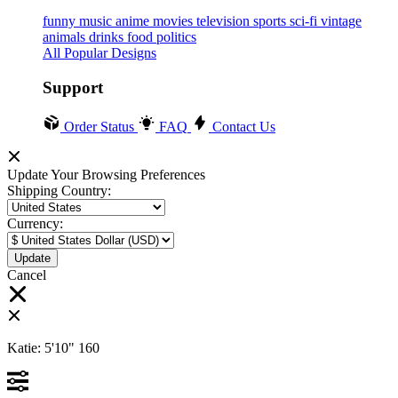
funny
music
anime
movies
television
sports
sci-fi
vintage
animals
drinks
food
politics
All Popular Designs
Support
Order Status
FAQ
Contact Us
Update Your Browsing Preferences
Shipping Country:
Currency:
Cancel
Katie:
5'10"
160