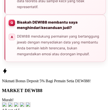
data teoretis atau sampel kecil yang tidak
representatif.
Bisakah DEWI88 membantu saya
menghindari kecanduan judi?
DEWI88 mendukung permainan yang bertanggung
jawab dengan menyediakan data yang membantu
Anda bermain lebih terencana, bukan
mengandalkan emosi atau dorongan impulsif.
Nikmati
Bonus Deposit 5%
Bagi Pemain Setia
DEWI88!
MARKET DEWI88
Murah!