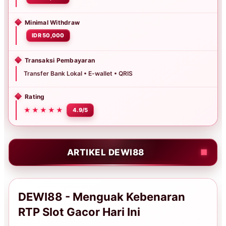
Minimal Withdraw
IDR 50,000
Transaksi Pembayaran
Transfer Bank Lokal • E-wallet • QRIS
Rating
4.9/5
ARTIKEL DEWI88
DEWI88 - Menguak Kebenaran
RTP Slot Gacor Hari Ini