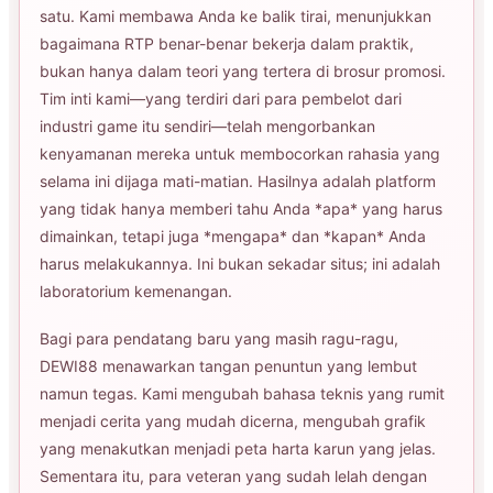
satu. Kami membawa Anda ke balik tirai, menunjukkan
bagaimana RTP benar-benar bekerja dalam praktik,
bukan hanya dalam teori yang tertera di brosur promosi.
Tim inti kami—yang terdiri dari para pembelot dari
industri game itu sendiri—telah mengorbankan
kenyamanan mereka untuk membocorkan rahasia yang
selama ini dijaga mati-matian. Hasilnya adalah platform
yang tidak hanya memberi tahu Anda *apa* yang harus
dimainkan, tetapi juga *mengapa* dan *kapan* Anda
harus melakukannya. Ini bukan sekadar situs; ini adalah
laboratorium kemenangan.
Bagi para pendatang baru yang masih ragu-ragu,
DEWI88 menawarkan tangan penuntun yang lembut
namun tegas. Kami mengubah bahasa teknis yang rumit
menjadi cerita yang mudah dicerna, mengubah grafik
yang menakutkan menjadi peta harta karun yang jelas.
Sementara itu, para veteran yang sudah lelah dengan