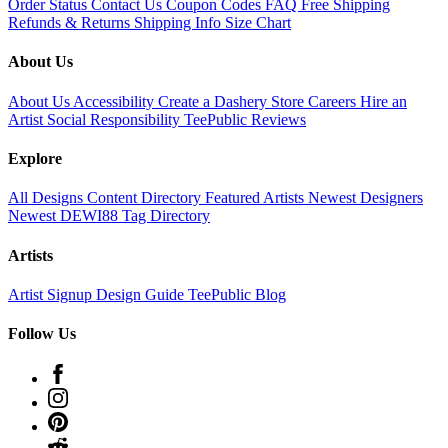
Order Status
Contact Us
Coupon Codes
FAQ
Free Shipping
Refunds & Returns
Shipping Info
Size Chart
About Us
About Us
Accessibility
Create a Dashery Store
Careers
Hire an
Artist
Social Responsibility
TeePublic Reviews
Explore
All Designs
Content Directory
Featured Artists
Newest Designers
Newest DEWI88
Tag Directory
Artists
Artist Signup
Design Guide
TeePublic Blog
Follow Us