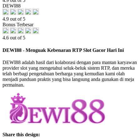
4.9 out of 5
DEWI88
4.9 out of 5
Bonus Terbesar
4.6 out of 5
DEWI88 - Menguak Kebenaran RTP Slot Gacor Hari Ini
DEWI88 adalah hasil dari kolaborasi dengan para mantan karyawan
provider slot yang mengetahui seluk-beluk sistem RTP, dan mereka
telah berbagi pengetahuan berharga yang kemudian kami olah
menjadi panduan praktis yang bisa langsung anda gunakan di meja
permainan.
Share this design: