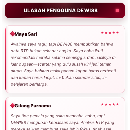
ULASAN PENGGUNA DEWI88
Maya Sari
Awalnya saya ragu, tapi DEWI88 membuktikan bahwa
data RTP bukan sekadar angka. Saya coba ikuti
rekomendasi mereka selama seminggu, dan hasilnya di
luar dugaan—scatter yang dulu susah kini jadi teman
akrab. Saya bahkan mulai paham kapan harus berhenti
dan kapan harus lanjut. Ini bukan sekadar situs, ini
pelajaran berharga.
Gilang Purnama
Saya tipe pemain yang suka mencoba-coba, tapi
DEWI88 mengubah kebiasaan saya. Analisis RTP yang
mereka sajikan membuat saya lebih fokus, tidak asal