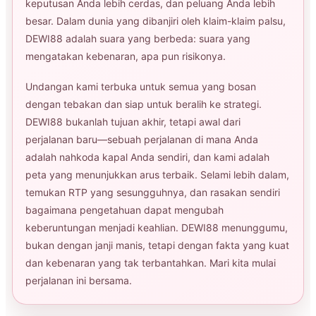
keputusan Anda lebih cerdas, dan peluang Anda lebih
besar. Dalam dunia yang dibanjiri oleh klaim-klaim palsu,
DEWI88 adalah suara yang berbeda: suara yang
mengatakan kebenaran, apa pun risikonya.
Undangan kami terbuka untuk semua yang bosan
dengan tebakan dan siap untuk beralih ke strategi.
DEWI88 bukanlah tujuan akhir, tetapi awal dari
perjalanan baru—sebuah perjalanan di mana Anda
adalah nahkoda kapal Anda sendiri, dan kami adalah
peta yang menunjukkan arus terbaik. Selami lebih dalam,
temukan RTP yang sesungguhnya, dan rasakan sendiri
bagaimana pengetahuan dapat mengubah
keberuntungan menjadi keahlian. DEWI88 menunggumu,
bukan dengan janji manis, tetapi dengan fakta yang kuat
dan kebenaran yang tak terbantahkan. Mari kita mulai
perjalanan ini bersama.