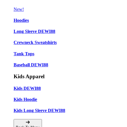
New!
Hoodies
Long Sleeve DEWI88
Crewneck Sweatshirts
Tank Tops
Baseball DEWI88
Kids Apparel
Kids DEWI88
Kids Hoodie
Kids Long Sleeve DEWI88