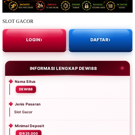
SLOT GACOR
LOGIN
DAFTAR
INFORMASI LENGKAP DEWI88
Nama Situs
DEWI88
Jenis Pasaran
Slot Gacor
Minimal Deposit
IDR 25,000