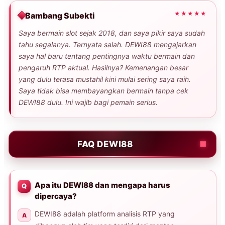
Bambang Subekti
Saya bermain slot sejak 2018, dan saya pikir saya sudah
tahu segalanya. Ternyata salah. DEWI88 mengajarkan
saya hal baru tentang pentingnya waktu bermain dan
pengaruh RTP aktual. Hasilnya? Kemenangan besar
yang dulu terasa mustahil kini mulai sering saya raih.
Saya tidak bisa membayangkan bermain tanpa cek
DEWI88 dulu. Ini wajib bagi pemain serius.
FAQ DEWI88
Apa itu DEWI88 dan mengapa harus
dipercaya?
DEWI88 adalah platform analisis RTP yang