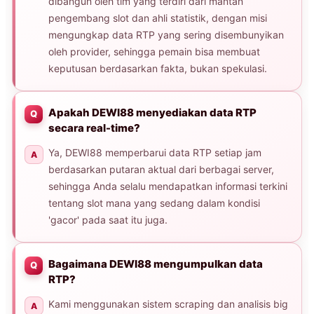
dibangun oleh tim yang terdiri dari mantan
pengembang slot dan ahli statistik, dengan misi
mengungkap data RTP yang sering disembunyikan
oleh provider, sehingga pemain bisa membuat
keputusan berdasarkan fakta, bukan spekulasi.
Apakah DEWI88 menyediakan data RTP
secara real-time?
Ya, DEWI88 memperbarui data RTP setiap jam
berdasarkan putaran aktual dari berbagai server,
sehingga Anda selalu mendapatkan informasi terkini
tentang slot mana yang sedang dalam kondisi
'gacor' pada saat itu juga.
Bagaimana DEWI88 mengumpulkan data
RTP?
Kami menggunakan sistem scraping dan analisis big