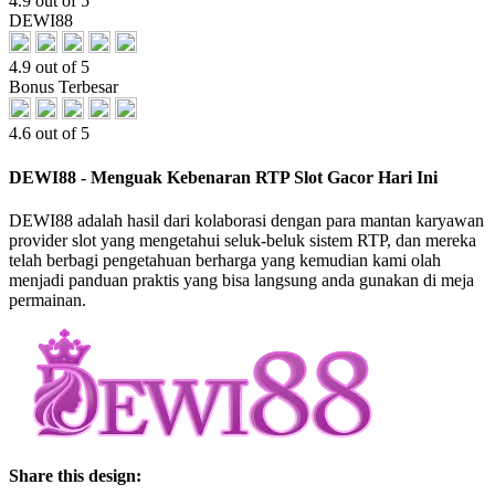
4.9 out of 5
DEWI88
4.9 out of 5
Bonus Terbesar
4.6 out of 5
DEWI88 - Menguak Kebenaran RTP Slot Gacor Hari Ini
DEWI88 adalah hasil dari kolaborasi dengan para mantan karyawan
provider slot yang mengetahui seluk-beluk sistem RTP, dan mereka
telah berbagi pengetahuan berharga yang kemudian kami olah
menjadi panduan praktis yang bisa langsung anda gunakan di meja
permainan.
Share this design: