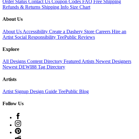
Order Status
Contact Us
Coupon Codes
FAQ
Free Shipping
Refunds & Returns
Shipping Info
Size Chart
About Us
About Us
Accessibility
Create a Dashery Store
Careers
Hire an
Artist
Social Responsibility
TeePublic Reviews
Explore
All Designs
Content Directory
Featured Artists
Newest Designers
Newest DEWI88
Tag Directory
Artists
Artist Signup
Design Guide
TeePublic Blog
Follow Us