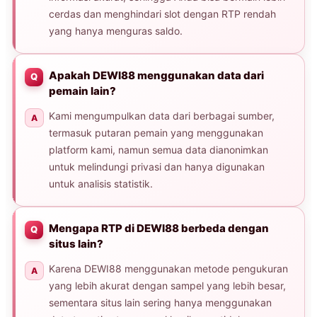
cerdas dan menghindari slot dengan RTP rendah
yang hanya menguras saldo.
Apakah DEWI88 menggunakan data dari
pemain lain?
Kami mengumpulkan data dari berbagai sumber,
termasuk putaran pemain yang menggunakan
platform kami, namun semua data dianonimkan
untuk melindungi privasi dan hanya digunakan
untuk analisis statistik.
Mengapa RTP di DEWI88 berbeda dengan
situs lain?
Karena DEWI88 menggunakan metode pengukuran
yang lebih akurat dengan sampel yang lebih besar,
sementara situs lain sering hanya menggunakan