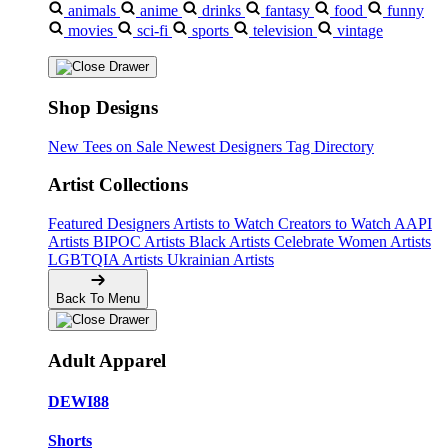
animals
anime
drinks
fantasy
food
funny
movies
sci-fi
sports
television
vintage
Shop Designs
New Tees on Sale
Newest Designers
Tag Directory
Artist Collections
Featured Designers
Artists to Watch
Creators to Watch
AAPI
Artists
BIPOC Artists
Black Artists
Celebrate Women Artists
LGBTQIA Artists
Ukrainian Artists
Back To Menu
Adult Apparel
DEWI88
Shorts