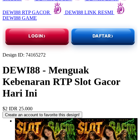
DEWI88 RTP GACOR
DEWI88 LINK RESMI
DEWI88 GAME
LOGIN
DAFTAR
Design ID: 74165272
DEWI88 - Menguak
Kebenaran RTP Slot Gacor
Hari Ini
$2
IDR 25.000
Create an account to favorite this design!