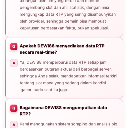
dibangun oleh tim yang terdiri dari mantan
pengembang slot dan ahli statistik, dengan misi
mengungkap data RTP yang sering disembunyikan
oleh provider, sehingga pemain bisa membuat
keputusan berdasarkan fakta, bukan spekulasi.
Apakah DEWI88 menyediakan data RTP
secara real-time?
Ya, DEWI88 memperbarui data RTP setiap jam
berdasarkan putaran aktual dari berbagai server,
sehingga Anda selalu mendapatkan informasi terkini
tentang slot mana yang sedang dalam kondisi
'gacor' pada saat itu juga.
Bagaimana DEWI88 mengumpulkan data
RTP?
Kami menggunakan sistem scraping dan analisis big