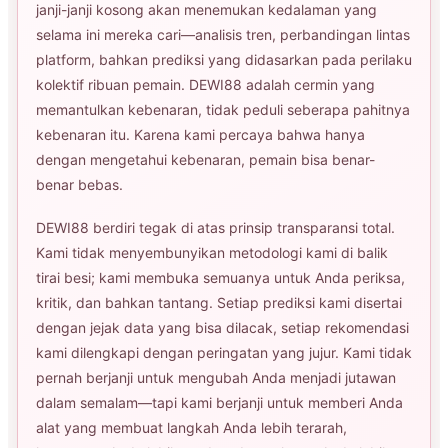
janji-janji kosong akan menemukan kedalaman yang
selama ini mereka cari—analisis tren, perbandingan lintas
platform, bahkan prediksi yang didasarkan pada perilaku
kolektif ribuan pemain. DEWI88 adalah cermin yang
memantulkan kebenaran, tidak peduli seberapa pahitnya
kebenaran itu. Karena kami percaya bahwa hanya
dengan mengetahui kebenaran, pemain bisa benar-
benar bebas.
DEWI88 berdiri tegak di atas prinsip transparansi total.
Kami tidak menyembunyikan metodologi kami di balik
tirai besi; kami membuka semuanya untuk Anda periksa,
kritik, dan bahkan tantang. Setiap prediksi kami disertai
dengan jejak data yang bisa dilacak, setiap rekomendasi
kami dilengkapi dengan peringatan yang jujur. Kami tidak
pernah berjanji untuk mengubah Anda menjadi jutawan
dalam semalam—tapi kami berjanji untuk memberi Anda
alat yang membuat langkah Anda lebih terarah,