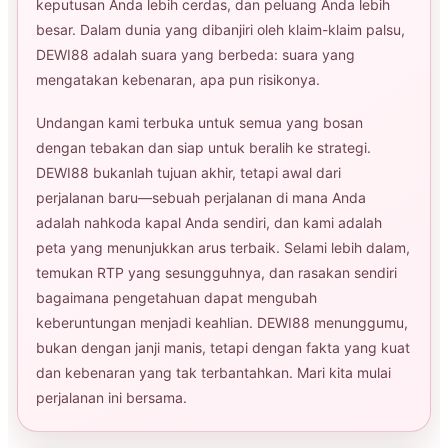
keputusan Anda lebih cerdas, dan peluang Anda lebih
besar. Dalam dunia yang dibanjiri oleh klaim-klaim palsu,
DEWI88 adalah suara yang berbeda: suara yang
mengatakan kebenaran, apa pun risikonya.
Undangan kami terbuka untuk semua yang bosan
dengan tebakan dan siap untuk beralih ke strategi.
DEWI88 bukanlah tujuan akhir, tetapi awal dari
perjalanan baru—sebuah perjalanan di mana Anda
adalah nahkoda kapal Anda sendiri, dan kami adalah
peta yang menunjukkan arus terbaik. Selami lebih dalam,
temukan RTP yang sesungguhnya, dan rasakan sendiri
bagaimana pengetahuan dapat mengubah
keberuntungan menjadi keahlian. DEWI88 menunggumu,
bukan dengan janji manis, tetapi dengan fakta yang kuat
dan kebenaran yang tak terbantahkan. Mari kita mulai
perjalanan ini bersama.