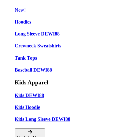
New!
Hoodies
Long Sleeve DEWI88
Crewneck Sweatshirts
Tank Tops
Baseball DEWI88
Kids Apparel
Kids DEWI88
Kids Hoodie
Kids Long Sleeve DEWI88