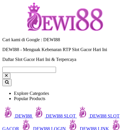
Cari kami di Google : DEWI88
DEWI88 - Menguak Kebenaran RTP Slot Gacor Hari Ini
Daftar Slot Gacor Hari Ini & Terpercaya
Explore Categories
Popular Products
DEWI88
DEWI88 SLOT
DEWI88 SLOT
GACOR
DEWI88 LOGIN
DEWI88 LINK