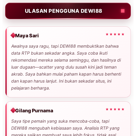
ULASAN PENGGUNA DEWI88
Maya Sari
Awalnya saya ragu, tapi DEWI88 membuktikan bahwa
data RTP bukan sekadar angka. Saya coba ikuti
rekomendasi mereka selama seminggu, dan hasilnya di
luar dugaan—scatter yang dulu susah kini jadi teman
akrab. Saya bahkan mulai paham kapan harus berhenti
dan kapan harus lanjut. Ini bukan sekadar situs, ini
pelajaran berharga.
Gilang Purnama
Saya tipe pemain yang suka mencoba-coba, tapi
DEWI88 mengubah kebiasaan saya. Analisis RTP yang
mereka sajikan membuat saya lebih fokus, tidak asal