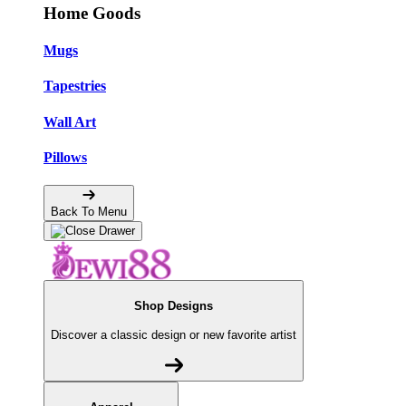
Home Goods
Mugs
Tapestries
Wall Art
Pillows
Back To Menu
Shop Designs
Discover a classic design or new favorite artist