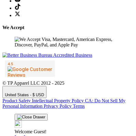
We Accept
© TP Apparel LLC 2012 - 2025
United States - $ USD
Product Safety
Intellectual Property Policy
CA: Do Not Sell My
Personal Information
Privacy Policy
Terms
Welcome Guest!