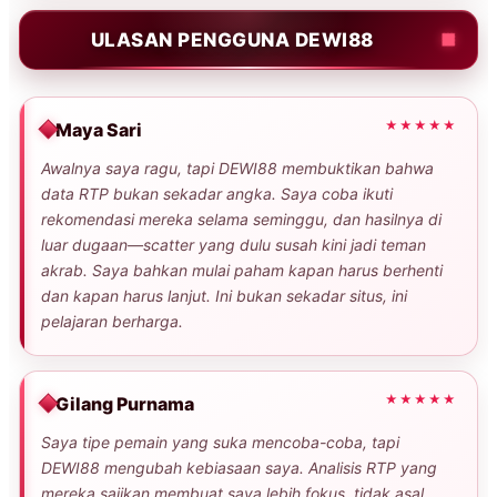
ULASAN PENGGUNA DEWI88
Maya Sari
Awalnya saya ragu, tapi DEWI88 membuktikan bahwa
data RTP bukan sekadar angka. Saya coba ikuti
rekomendasi mereka selama seminggu, dan hasilnya di
luar dugaan—scatter yang dulu susah kini jadi teman
akrab. Saya bahkan mulai paham kapan harus berhenti
dan kapan harus lanjut. Ini bukan sekadar situs, ini
pelajaran berharga.
Gilang Purnama
Saya tipe pemain yang suka mencoba-coba, tapi
DEWI88 mengubah kebiasaan saya. Analisis RTP yang
mereka sajikan membuat saya lebih fokus, tidak asal