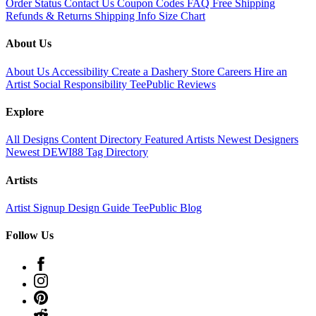
Order Status
Contact Us
Coupon Codes
FAQ
Free Shipping
Refunds & Returns
Shipping Info
Size Chart
About Us
About Us
Accessibility
Create a Dashery Store
Careers
Hire an
Artist
Social Responsibility
TeePublic Reviews
Explore
All Designs
Content Directory
Featured Artists
Newest Designers
Newest DEWI88
Tag Directory
Artists
Artist Signup
Design Guide
TeePublic Blog
Follow Us