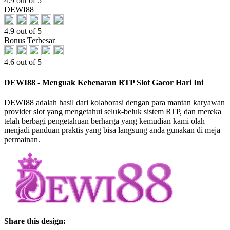
4.9 out of 5
DEWI88
4.9 out of 5
Bonus Terbesar
4.6 out of 5
DEWI88 - Menguak Kebenaran RTP Slot Gacor Hari Ini
DEWI88 adalah hasil dari kolaborasi dengan para mantan karyawan
provider slot yang mengetahui seluk-beluk sistem RTP, dan mereka
telah berbagi pengetahuan berharga yang kemudian kami olah
menjadi panduan praktis yang bisa langsung anda gunakan di meja
permainan.
Share this design: