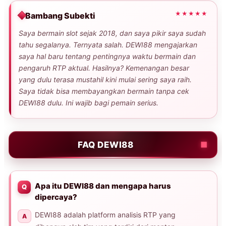
Bambang Subekti
Saya bermain slot sejak 2018, dan saya pikir saya sudah
tahu segalanya. Ternyata salah. DEWI88 mengajarkan
saya hal baru tentang pentingnya waktu bermain dan
pengaruh RTP aktual. Hasilnya? Kemenangan besar
yang dulu terasa mustahil kini mulai sering saya raih.
Saya tidak bisa membayangkan bermain tanpa cek
DEWI88 dulu. Ini wajib bagi pemain serius.
FAQ DEWI88
Apa itu DEWI88 dan mengapa harus
dipercaya?
DEWI88 adalah platform analisis RTP yang