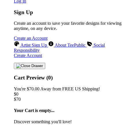
Log In
Sign Up
Create an account to save your favorite designs for viewing
anytime, on any device.
Create an Account
Artist Sign Up
About TeePublic
Social
Responsibility
Create Account
Cart Preview (0)
You're
$70.00
Away from
FREE US Shipping!
$0
$70
Your Cart is empty...
Discover something you'll love!