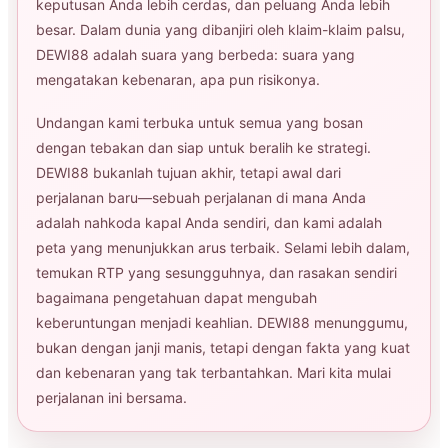
keputusan Anda lebih cerdas, dan peluang Anda lebih
besar. Dalam dunia yang dibanjiri oleh klaim-klaim palsu,
DEWI88 adalah suara yang berbeda: suara yang
mengatakan kebenaran, apa pun risikonya.
Undangan kami terbuka untuk semua yang bosan
dengan tebakan dan siap untuk beralih ke strategi.
DEWI88 bukanlah tujuan akhir, tetapi awal dari
perjalanan baru—sebuah perjalanan di mana Anda
adalah nahkoda kapal Anda sendiri, dan kami adalah
peta yang menunjukkan arus terbaik. Selami lebih dalam,
temukan RTP yang sesungguhnya, dan rasakan sendiri
bagaimana pengetahuan dapat mengubah
keberuntungan menjadi keahlian. DEWI88 menunggumu,
bukan dengan janji manis, tetapi dengan fakta yang kuat
dan kebenaran yang tak terbantahkan. Mari kita mulai
perjalanan ini bersama.