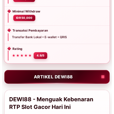
Minimal Withdraw
IDR 50,000
Transaksi Pembayaran
Transfer Bank Lokal • E-wallet • QRIS
Rating
4.9/5
ARTIKEL DEWI88
DEWI88 - Menguak Kebenaran
RTP Slot Gacor Hari Ini