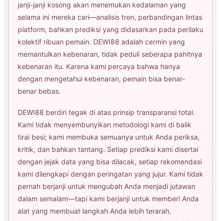
janji-janji kosong akan menemukan kedalaman yang
selama ini mereka cari—analisis tren, perbandingan lintas
platform, bahkan prediksi yang didasarkan pada perilaku
kolektif ribuan pemain. DEWI88 adalah cermin yang
memantulkan kebenaran, tidak peduli seberapa pahitnya
kebenaran itu. Karena kami percaya bahwa hanya
dengan mengetahui kebenaran, pemain bisa benar-
benar bebas.
DEWI88 berdiri tegak di atas prinsip transparansi total.
Kami tidak menyembunyikan metodologi kami di balik
tirai besi; kami membuka semuanya untuk Anda periksa,
kritik, dan bahkan tantang. Setiap prediksi kami disertai
dengan jejak data yang bisa dilacak, setiap rekomendasi
kami dilengkapi dengan peringatan yang jujur. Kami tidak
pernah berjanji untuk mengubah Anda menjadi jutawan
dalam semalam—tapi kami berjanji untuk memberi Anda
alat yang membuat langkah Anda lebih terarah,