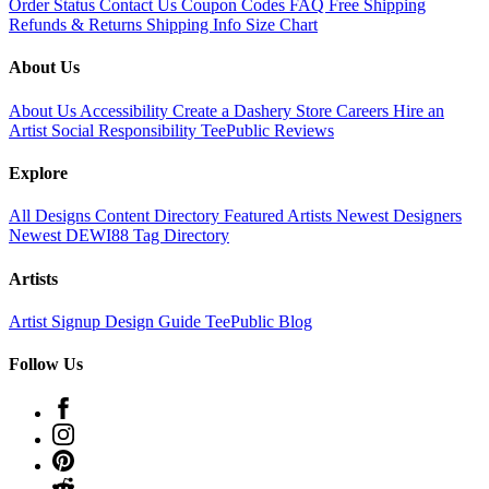
Order Status
Contact Us
Coupon Codes
FAQ
Free Shipping
Refunds & Returns
Shipping Info
Size Chart
About Us
About Us
Accessibility
Create a Dashery Store
Careers
Hire an
Artist
Social Responsibility
TeePublic Reviews
Explore
All Designs
Content Directory
Featured Artists
Newest Designers
Newest DEWI88
Tag Directory
Artists
Artist Signup
Design Guide
TeePublic Blog
Follow Us