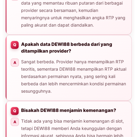
data yang memantau ribuan putaran dari berbagai
provider secara bersamaan, kemudian
menyaringnya untuk menghasilkan angka RTP yang
paling akurat dan dapat diandalkan.
Apakah data DEWI88 berbeda dari yang
ditampilkan provider?
Sangat berbeda. Provider hanya menampilkan RTP
teoritis, sementara DEWI88 menampilkan RTP aktual
berdasarkan permainan nyata, yang sering kali
berbeda dan lebih mencerminkan kondisi permainan
sesungguhnya.
Bisakah DEWI88 menjamin kemenangan?
Tidak ada yang bisa menjamin kemenangan di slot,
tetapi DEWI88 memberi Anda keunggulan dengan
informasi akurat, sehingga Anda bisa bermain lebih