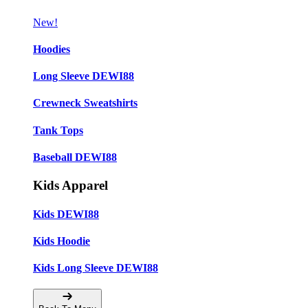
New!
Hoodies
Long Sleeve DEWI88
Crewneck Sweatshirts
Tank Tops
Baseball DEWI88
Kids Apparel
Kids DEWI88
Kids Hoodie
Kids Long Sleeve DEWI88