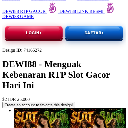
DEWI88 RTP GACOR
DEWI88 LINK RESMI
DEWI88 GAME
LOGIN
DAFTAR
Design ID: 74165272
DEWI88 - Menguak
Kebenaran RTP Slot Gacor
Hari Ini
$2
IDR 25.000
Create an account to favorite this design!