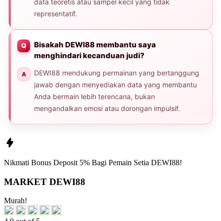
data teoretis atau sampel kecil yang tidak
representatif.
Bisakah DEWI88 membantu saya
menghindari kecanduan judi?
DEWI88 mendukung permainan yang bertanggung
jawab dengan menyediakan data yang membantu
Anda bermain lebih terencana, bukan
mengandalkan emosi atau dorongan impulsif.
Nikmati
Bonus Deposit 5%
Bagi Pemain Setia
DEWI88!
MARKET DEWI88
Murah!