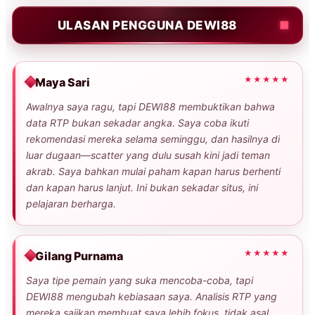
ULASAN PENGGUNA DEWI88
Maya Sari
Awalnya saya ragu, tapi DEWI88 membuktikan bahwa
data RTP bukan sekadar angka. Saya coba ikuti
rekomendasi mereka selama seminggu, dan hasilnya di
luar dugaan—scatter yang dulu susah kini jadi teman
akrab. Saya bahkan mulai paham kapan harus berhenti
dan kapan harus lanjut. Ini bukan sekadar situs, ini
pelajaran berharga.
Gilang Purnama
Saya tipe pemain yang suka mencoba-coba, tapi
DEWI88 mengubah kebiasaan saya. Analisis RTP yang
mereka sajikan membuat saya lebih fokus, tidak asal