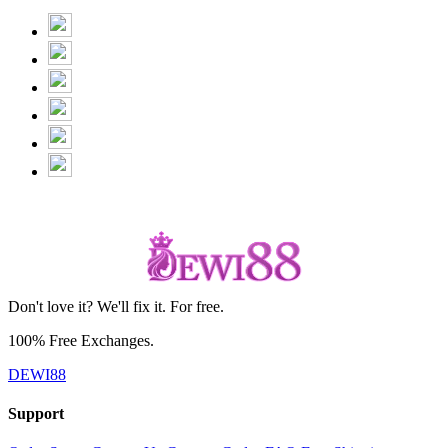
Don't love it? We'll fix it. For free.
100% Free Exchanges.
DEWI88
Support