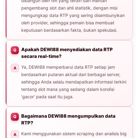
dibangun oleh tim yang terdiri dari mantan
pengembang slot dan ahli statistik, dengan misi
mengungkap data RTP yang sering disembunyikan
oleh provider, sehingga pemain bisa membuat
keputusan berdasarkan fakta, bukan spekulasi.
Apakah DEWI88 menyediakan data RTP
secara real-time?
Ya, DEWI88 memperbarui data RTP setiap jam
berdasarkan putaran aktual dari berbagai server,
sehingga Anda selalu mendapatkan informasi terkini
tentang slot mana yang sedang dalam kondisi
'gacor' pada saat itu juga.
Bagaimana DEWI88 mengumpulkan data
RTP?
Kami menggunakan sistem scraping dan analisis big