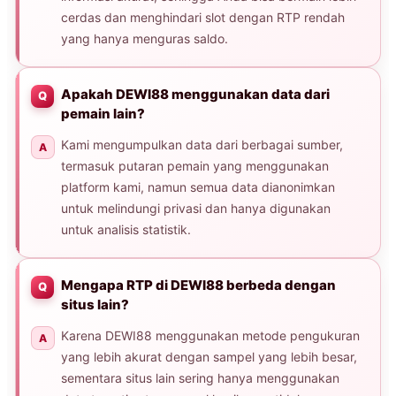
cerdas dan menghindari slot dengan RTP rendah
yang hanya menguras saldo.
Apakah DEWI88 menggunakan data dari
pemain lain?
Kami mengumpulkan data dari berbagai sumber,
termasuk putaran pemain yang menggunakan
platform kami, namun semua data dianonimkan
untuk melindungi privasi dan hanya digunakan
untuk analisis statistik.
Mengapa RTP di DEWI88 berbeda dengan
situs lain?
Karena DEWI88 menggunakan metode pengukuran
yang lebih akurat dengan sampel yang lebih besar,
sementara situs lain sering hanya menggunakan