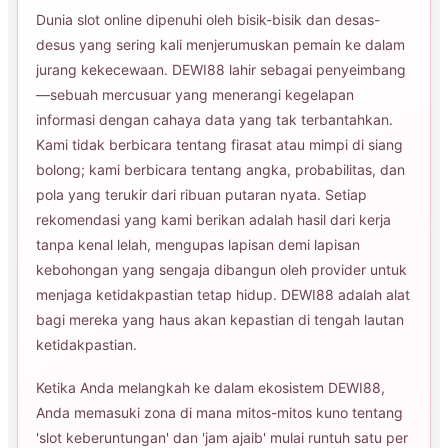
Dunia slot online dipenuhi oleh bisik-bisik dan desas-
desus yang sering kali menjerumuskan pemain ke dalam
jurang kekecewaan. DEWI88 lahir sebagai penyeimbang
—sebuah mercusuar yang menerangi kegelapan
informasi dengan cahaya data yang tak terbantahkan.
Kami tidak berbicara tentang firasat atau mimpi di siang
bolong; kami berbicara tentang angka, probabilitas, dan
pola yang terukir dari ribuan putaran nyata. Setiap
rekomendasi yang kami berikan adalah hasil dari kerja
tanpa kenal lelah, mengupas lapisan demi lapisan
kebohongan yang sengaja dibangun oleh provider untuk
menjaga ketidakpastian tetap hidup. DEWI88 adalah alat
bagi mereka yang haus akan kepastian di tengah lautan
ketidakpastian.
Ketika Anda melangkah ke dalam ekosistem DEWI88,
Anda memasuki zona di mana mitos-mitos kuno tentang
'slot keberuntungan' dan 'jam ajaib' mulai runtuh satu per