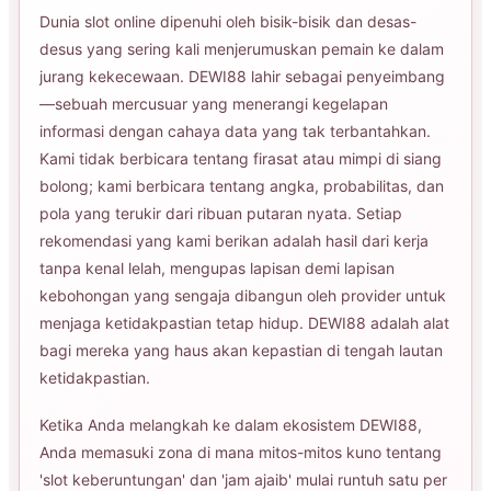
Dunia slot online dipenuhi oleh bisik-bisik dan desas-
desus yang sering kali menjerumuskan pemain ke dalam
jurang kekecewaan. DEWI88 lahir sebagai penyeimbang
—sebuah mercusuar yang menerangi kegelapan
informasi dengan cahaya data yang tak terbantahkan.
Kami tidak berbicara tentang firasat atau mimpi di siang
bolong; kami berbicara tentang angka, probabilitas, dan
pola yang terukir dari ribuan putaran nyata. Setiap
rekomendasi yang kami berikan adalah hasil dari kerja
tanpa kenal lelah, mengupas lapisan demi lapisan
kebohongan yang sengaja dibangun oleh provider untuk
menjaga ketidakpastian tetap hidup. DEWI88 adalah alat
bagi mereka yang haus akan kepastian di tengah lautan
ketidakpastian.
Ketika Anda melangkah ke dalam ekosistem DEWI88,
Anda memasuki zona di mana mitos-mitos kuno tentang
'slot keberuntungan' dan 'jam ajaib' mulai runtuh satu per