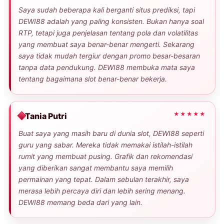
Saya sudah beberapa kali berganti situs prediksi, tapi
DEWI88 adalah yang paling konsisten. Bukan hanya soal
RTP, tetapi juga penjelasan tentang pola dan volatilitas
yang membuat saya benar-benar mengerti. Sekarang
saya tidak mudah tergiur dengan promo besar-besaran
tanpa data pendukung. DEWI88 membuka mata saya
tentang bagaimana slot benar-benar bekerja.
Tania Putri
Buat saya yang masih baru di dunia slot, DEWI88 seperti
guru yang sabar. Mereka tidak memakai istilah-istilah
rumit yang membuat pusing. Grafik dan rekomendasi
yang diberikan sangat membantu saya memilih
permainan yang tepat. Dalam sebulan terakhir, saya
merasa lebih percaya diri dan lebih sering menang.
DEWI88 memang beda dari yang lain.