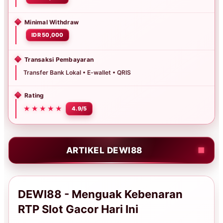
Minimal Withdraw
IDR 50,000
Transaksi Pembayaran
Transfer Bank Lokal • E-wallet • QRIS
Rating
4.9/5
ARTIKEL DEWI88
DEWI88 - Menguak Kebenaran
RTP Slot Gacor Hari Ini