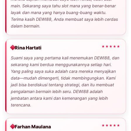
main. Sekarang saya tahu slot mana yang benar-benar
layak dan mana yang hanya buang-buang waktu.
Terima kasih DEWI88, Anda membuat saya lebih cerdas
dalam bermain.
Rina Hartati
Suami saya yang pertama kali menemukan DEWI88, dan
sekarang kami berdua menggunakannya setiap hari.
Yang paling saya suka adalah cara mereka menyajikan
data—mudah dimengerti, tidak membingungkan. Kami
jadi bisa berdiskusi tentang strategi, dan itu membuat
pengalaman bermain lebih seru. DEWI88 adalah
jembatan antara kami dan kemenangan yang lebih
terencana.
Farhan Maulana