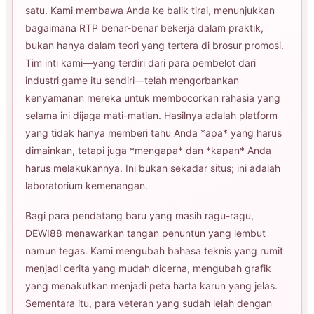
satu. Kami membawa Anda ke balik tirai, menunjukkan
bagaimana RTP benar-benar bekerja dalam praktik,
bukan hanya dalam teori yang tertera di brosur promosi.
Tim inti kami—yang terdiri dari para pembelot dari
industri game itu sendiri—telah mengorbankan
kenyamanan mereka untuk membocorkan rahasia yang
selama ini dijaga mati-matian. Hasilnya adalah platform
yang tidak hanya memberi tahu Anda *apa* yang harus
dimainkan, tetapi juga *mengapa* dan *kapan* Anda
harus melakukannya. Ini bukan sekadar situs; ini adalah
laboratorium kemenangan.
Bagi para pendatang baru yang masih ragu-ragu,
DEWI88 menawarkan tangan penuntun yang lembut
namun tegas. Kami mengubah bahasa teknis yang rumit
menjadi cerita yang mudah dicerna, mengubah grafik
yang menakutkan menjadi peta harta karun yang jelas.
Sementara itu, para veteran yang sudah lelah dengan