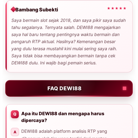
Bambang Subekti
Saya bermain slot sejak 2018, dan saya pikir saya sudah
tahu segalanya. Ternyata salah. DEWI88 mengajarkan
saya hal baru tentang pentingnya waktu bermain dan
pengaruh RTP aktual. Hasilnya? Kemenangan besar
yang dulu terasa mustahil kini mulai sering saya raih.
Saya tidak bisa membayangkan bermain tanpa cek
DEWI88 dulu. Ini wajib bagi pemain serius.
FAQ DEWI88
Apa itu DEWI88 dan mengapa harus
dipercaya?
DEWI88 adalah platform analisis RTP yang