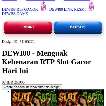
DEWI88 RTP GACOR
DEWI88 LINK RESMI
DEWI88 GAME
LOGIN
DAFTAR
Design ID: 74165272
DEWI88 - Menguak
Kebenaran RTP Slot Gacor
Hari Ini
$2
IDR 25.000
Create an account to favorite this design!