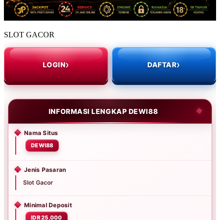
SLOT GACOR
LOGIN
DAFTAR
INFORMASI LENGKAP DEWI88
Nama Situs
DEWI88
Jenis Pasaran
Slot Gacor
Minimal Deposit
IDR 25,000