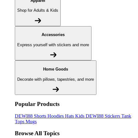
Apparel
Shop for Adults & Kids
Accessories
Express yourself with stickers and more
Home Goods
Decorate with pillows, tapestries, and more
Popular Products
DEWI88
Shorts
Hoodies
Hats
Kids DEWI88
Stickers
Tank
Tops
Mugs
Browse All Topics