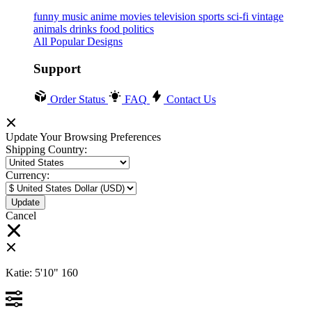
funny
music
anime
movies
television
sports
sci-fi
vintage
animals
drinks
food
politics
All Popular Designs
Support
Order Status
FAQ
Contact Us
Update Your Browsing Preferences
Shipping Country:
Currency:
Cancel
Katie:
5'10"
160