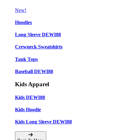
New!
Hoodies
Long Sleeve DEWI88
Crewneck Sweatshirts
Tank Tops
Baseball DEWI88
Kids Apparel
Kids DEWI88
Kids Hoodie
Kids Long Sleeve DEWI88