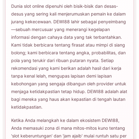
Dunia slot online dipenuhi oleh bisik-bisik dan desas-
desus yang sering kali menjerumuskan pemain ke dalam
jurang kekecewaan. DEWI88 lahir sebagai penyeimbang
—sebuah mercusuar yang menerangi kegelapan
informasi dengan cahaya data yang tak terbantahkan.
Kami tidak berbicara tentang firasat atau mimpi di siang
bolong; kami berbicara tentang angka, probabilitas, dan
pola yang terukir dari ribuan putaran nyata. Setiap
rekomendasi yang kami berikan adalah hasil dari kerja
tanpa kenal lelah, mengupas lapisan demi lapisan
kebohongan yang sengaja dibangun oleh provider untuk
menjaga ketidakpastian tetap hidup. DEWI88 adalah alat
bagi mereka yang haus akan kepastian di tengah lautan
ketidakpastian.
Ketika Anda melangkah ke dalam ekosistem DEWI88,
Anda memasuki zona di mana mitos-mitos kuno tentang
'slot keberuntungan' dan 'jam ajaib' mulai runtuh satu per