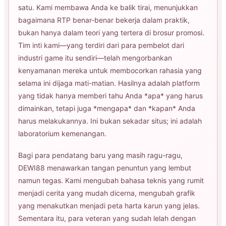
satu. Kami membawa Anda ke balik tirai, menunjukkan
bagaimana RTP benar-benar bekerja dalam praktik,
bukan hanya dalam teori yang tertera di brosur promosi.
Tim inti kami—yang terdiri dari para pembelot dari
industri game itu sendiri—telah mengorbankan
kenyamanan mereka untuk membocorkan rahasia yang
selama ini dijaga mati-matian. Hasilnya adalah platform
yang tidak hanya memberi tahu Anda *apa* yang harus
dimainkan, tetapi juga *mengapa* dan *kapan* Anda
harus melakukannya. Ini bukan sekadar situs; ini adalah
laboratorium kemenangan.
Bagi para pendatang baru yang masih ragu-ragu,
DEWI88 menawarkan tangan penuntun yang lembut
namun tegas. Kami mengubah bahasa teknis yang rumit
menjadi cerita yang mudah dicerna, mengubah grafik
yang menakutkan menjadi peta harta karun yang jelas.
Sementara itu, para veteran yang sudah lelah dengan