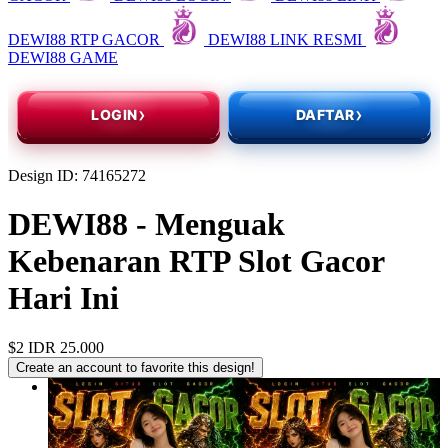
DEWI88 RTP GACOR
DEWI88 LINK RESMI
DEWI88 GAME
LOGIN
DAFTAR
Design ID: 74165272
DEWI88 - Menguak
Kebenaran RTP Slot Gacor
Hari Ini
$2
IDR 25.000
Create an account to favorite this design!