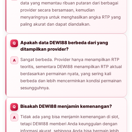
data yang memantau ribuan putaran dari berbagai
provider secara bersamaan, kemudian
menyaringnya untuk menghasilkan angka RTP yang
paling akurat dan dapat diandalkan.
Apakah data DEWI88 berbeda dari yang
ditampilkan provider?
Sangat berbeda. Provider hanya menampilkan RTP
teoritis, sementara DEWI88 menampilkan RTP aktual
berdasarkan permainan nyata, yang sering kali
berbeda dan lebih mencerminkan kondisi permainan
sesungguhnya.
Bisakah DEWI88 menjamin kemenangan?
Tidak ada yang bisa menjamin kemenangan di slot,
tetapi DEWI88 memberi Anda keunggulan dengan
informasi akurat, sehingga Anda bisa bermain lebih