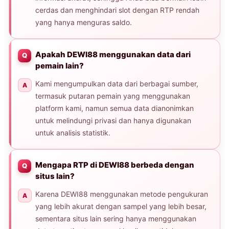
cerdas dan menghindari slot dengan RTP rendah
yang hanya menguras saldo.
Apakah DEWI88 menggunakan data dari
pemain lain?
Kami mengumpulkan data dari berbagai sumber,
termasuk putaran pemain yang menggunakan
platform kami, namun semua data dianonimkan
untuk melindungi privasi dan hanya digunakan
untuk analisis statistik.
Mengapa RTP di DEWI88 berbeda dengan
situs lain?
Karena DEWI88 menggunakan metode pengukuran
yang lebih akurat dengan sampel yang lebih besar,
sementara situs lain sering hanya menggunakan