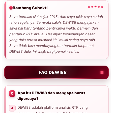
Bambang Subekti
Saya bermain slot sejak 2018, dan saya pikir saya sudah
tahu segalanya. Ternyata salah. DEWI88 mengajarkan
saya hal baru tentang pentingnya waktu bermain dan
pengaruh RTP aktual. Hasilnya? Kemenangan besar
yang dulu terasa mustahil kini mulai sering saya raih.
Saya tidak bisa membayangkan bermain tanpa cek
DEWI88 dulu. Ini wajib bagi pemain serius.
FAQ DEWI88
Apa itu DEWI88 dan mengapa harus
dipercaya?
DEWI88 adalah platform analisis RTP yang