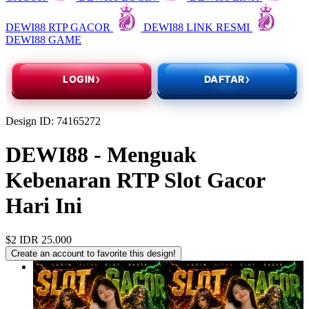
DEWI88 RTP GACOR
DEWI88 LINK RESMI
DEWI88 GAME
LOGIN
DAFTAR
Design ID: 74165272
DEWI88 - Menguak
Kebenaran RTP Slot Gacor
Hari Ini
$2
IDR 25.000
Create an account to favorite this design!