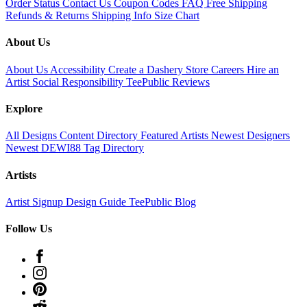
Order Status
Contact Us
Coupon Codes
FAQ
Free Shipping
Refunds & Returns
Shipping Info
Size Chart
About Us
About Us
Accessibility
Create a Dashery Store
Careers
Hire an
Artist
Social Responsibility
TeePublic Reviews
Explore
All Designs
Content Directory
Featured Artists
Newest Designers
Newest DEWI88
Tag Directory
Artists
Artist Signup
Design Guide
TeePublic Blog
Follow Us