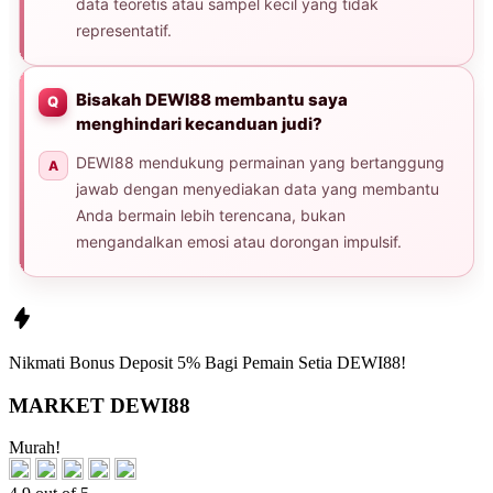
data teoretis atau sampel kecil yang tidak
representatif.
Bisakah DEWI88 membantu saya
menghindari kecanduan judi?
DEWI88 mendukung permainan yang bertanggung
jawab dengan menyediakan data yang membantu
Anda bermain lebih terencana, bukan
mengandalkan emosi atau dorongan impulsif.
Nikmati
Bonus Deposit 5%
Bagi Pemain Setia
DEWI88!
MARKET DEWI88
Murah!