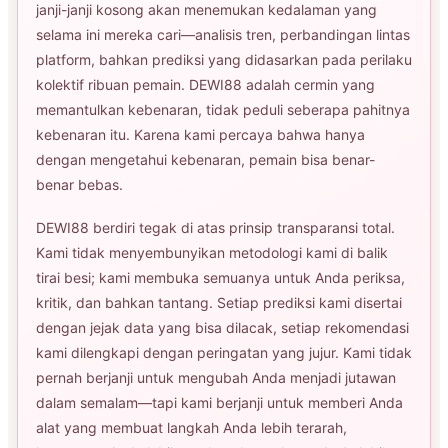
janji-janji kosong akan menemukan kedalaman yang
selama ini mereka cari—analisis tren, perbandingan lintas
platform, bahkan prediksi yang didasarkan pada perilaku
kolektif ribuan pemain. DEWI88 adalah cermin yang
memantulkan kebenaran, tidak peduli seberapa pahitnya
kebenaran itu. Karena kami percaya bahwa hanya
dengan mengetahui kebenaran, pemain bisa benar-
benar bebas.
DEWI88 berdiri tegak di atas prinsip transparansi total.
Kami tidak menyembunyikan metodologi kami di balik
tirai besi; kami membuka semuanya untuk Anda periksa,
kritik, dan bahkan tantang. Setiap prediksi kami disertai
dengan jejak data yang bisa dilacak, setiap rekomendasi
kami dilengkapi dengan peringatan yang jujur. Kami tidak
pernah berjanji untuk mengubah Anda menjadi jutawan
dalam semalam—tapi kami berjanji untuk memberi Anda
alat yang membuat langkah Anda lebih terarah,