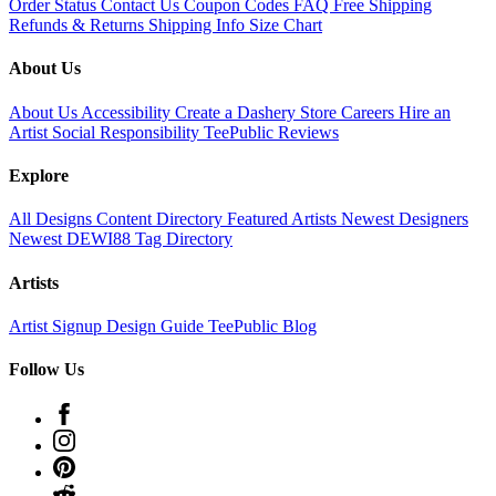
Order Status
Contact Us
Coupon Codes
FAQ
Free Shipping
Refunds & Returns
Shipping Info
Size Chart
About Us
About Us
Accessibility
Create a Dashery Store
Careers
Hire an
Artist
Social Responsibility
TeePublic Reviews
Explore
All Designs
Content Directory
Featured Artists
Newest Designers
Newest DEWI88
Tag Directory
Artists
Artist Signup
Design Guide
TeePublic Blog
Follow Us