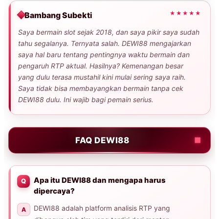
Bambang Subekti
Saya bermain slot sejak 2018, dan saya pikir saya sudah
tahu segalanya. Ternyata salah. DEWI88 mengajarkan
saya hal baru tentang pentingnya waktu bermain dan
pengaruh RTP aktual. Hasilnya? Kemenangan besar
yang dulu terasa mustahil kini mulai sering saya raih.
Saya tidak bisa membayangkan bermain tanpa cek
DEWI88 dulu. Ini wajib bagi pemain serius.
FAQ DEWI88
Apa itu DEWI88 dan mengapa harus
dipercaya?
DEWI88 adalah platform analisis RTP yang