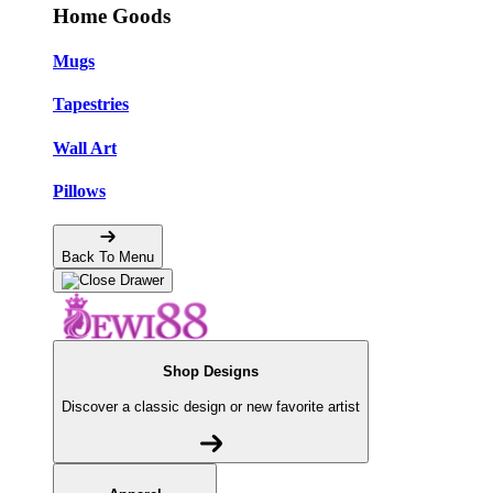
Home Goods
Mugs
Tapestries
Wall Art
Pillows
Back To Menu
Shop Designs
Discover a classic design or new favorite artist