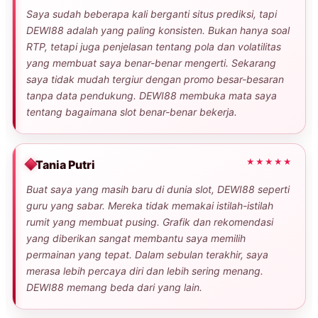
Saya sudah beberapa kali berganti situs prediksi, tapi
DEWI88 adalah yang paling konsisten. Bukan hanya soal
RTP, tetapi juga penjelasan tentang pola dan volatilitas
yang membuat saya benar-benar mengerti. Sekarang
saya tidak mudah tergiur dengan promo besar-besaran
tanpa data pendukung. DEWI88 membuka mata saya
tentang bagaimana slot benar-benar bekerja.
Tania Putri
Buat saya yang masih baru di dunia slot, DEWI88 seperti
guru yang sabar. Mereka tidak memakai istilah-istilah
rumit yang membuat pusing. Grafik dan rekomendasi
yang diberikan sangat membantu saya memilih
permainan yang tepat. Dalam sebulan terakhir, saya
merasa lebih percaya diri dan lebih sering menang.
DEWI88 memang beda dari yang lain.