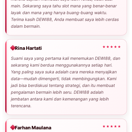
main. Sekarang saya tahu slot mana yang benar-benar
layak dan mana yang hanya buang-buang waktu.
Terima kasih DEWI88, Anda membuat saya lebih cerdas
dalam bermain.
Rina Hartati
Suami saya yang pertama kali menemukan DEWI88, dan
sekarang kami berdua menggunakannya setiap hari.
Yang paling saya suka adalah cara mereka menyajikan
data—mudah dimengerti, tidak membingungkan. Kami
jadi bisa berdiskusi tentang strategi, dan itu membuat
pengalaman bermain lebih seru. DEWI88 adalah
jembatan antara kami dan kemenangan yang lebih
terencana.
Farhan Maulana