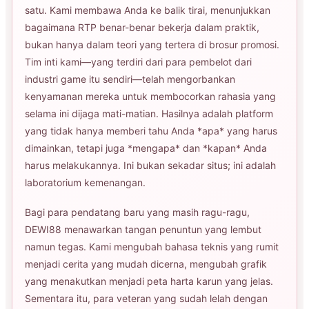
satu. Kami membawa Anda ke balik tirai, menunjukkan
bagaimana RTP benar-benar bekerja dalam praktik,
bukan hanya dalam teori yang tertera di brosur promosi.
Tim inti kami—yang terdiri dari para pembelot dari
industri game itu sendiri—telah mengorbankan
kenyamanan mereka untuk membocorkan rahasia yang
selama ini dijaga mati-matian. Hasilnya adalah platform
yang tidak hanya memberi tahu Anda *apa* yang harus
dimainkan, tetapi juga *mengapa* dan *kapan* Anda
harus melakukannya. Ini bukan sekadar situs; ini adalah
laboratorium kemenangan.
Bagi para pendatang baru yang masih ragu-ragu,
DEWI88 menawarkan tangan penuntun yang lembut
namun tegas. Kami mengubah bahasa teknis yang rumit
menjadi cerita yang mudah dicerna, mengubah grafik
yang menakutkan menjadi peta harta karun yang jelas.
Sementara itu, para veteran yang sudah lelah dengan