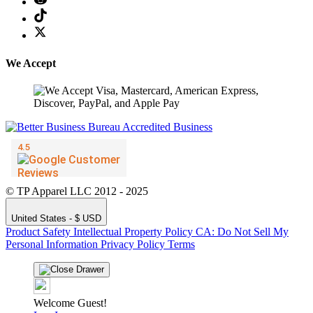
We Accept
© TP Apparel LLC 2012 - 2025
United States - $ USD
Product Safety
Intellectual Property Policy
CA: Do Not Sell My
Personal Information
Privacy Policy
Terms
Welcome Guest!