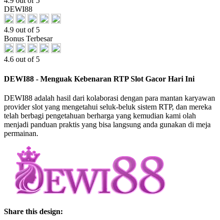
4.9 out of 5
DEWI88
4.9 out of 5
Bonus Terbesar
4.6 out of 5
DEWI88 - Menguak Kebenaran RTP Slot Gacor Hari Ini
DEWI88 adalah hasil dari kolaborasi dengan para mantan karyawan
provider slot yang mengetahui seluk-beluk sistem RTP, dan mereka
telah berbagi pengetahuan berharga yang kemudian kami olah
menjadi panduan praktis yang bisa langsung anda gunakan di meja
permainan.
Share this design: