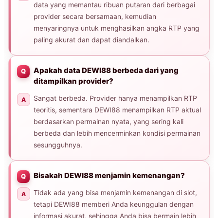
data yang memantau ribuan putaran dari berbagai
provider secara bersamaan, kemudian
menyaringnya untuk menghasilkan angka RTP yang
paling akurat dan dapat diandalkan.
Apakah data DEWI88 berbeda dari yang
ditampilkan provider?
Sangat berbeda. Provider hanya menampilkan RTP
teoritis, sementara DEWI88 menampilkan RTP aktual
berdasarkan permainan nyata, yang sering kali
berbeda dan lebih mencerminkan kondisi permainan
sesungguhnya.
Bisakah DEWI88 menjamin kemenangan?
Tidak ada yang bisa menjamin kemenangan di slot,
tetapi DEWI88 memberi Anda keunggulan dengan
informasi akurat, sehingga Anda bisa bermain lebih