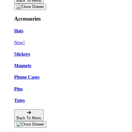
Back To Menu
Accessories
Hats
New!
Stickers
Magnets
Phone Cases
Pins
Totes
Back To Menu