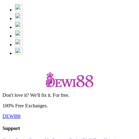
Don't love it? We'll fix it. For free.
100% Free Exchanges.
DEWI88
Support