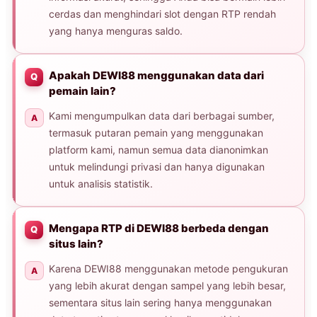
cerdas dan menghindari slot dengan RTP rendah
yang hanya menguras saldo.
Apakah DEWI88 menggunakan data dari
pemain lain?
Kami mengumpulkan data dari berbagai sumber,
termasuk putaran pemain yang menggunakan
platform kami, namun semua data dianonimkan
untuk melindungi privasi dan hanya digunakan
untuk analisis statistik.
Mengapa RTP di DEWI88 berbeda dengan
situs lain?
Karena DEWI88 menggunakan metode pengukuran
yang lebih akurat dengan sampel yang lebih besar,
sementara situs lain sering hanya menggunakan