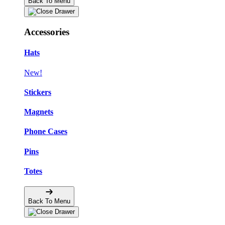
Back To Menu
Accessories
Hats
New!
Stickers
Magnets
Phone Cases
Pins
Totes
Back To Menu