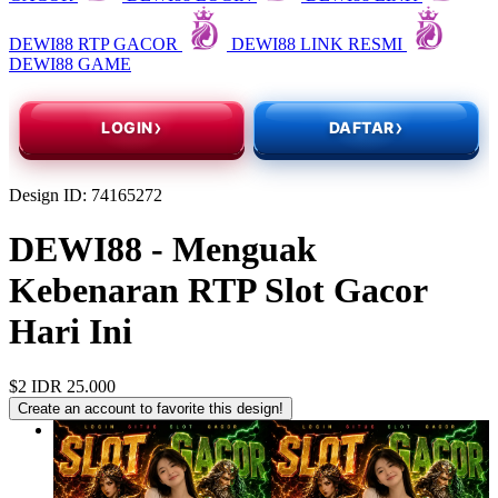
DEWI88 RTP GACOR
DEWI88 LINK RESMI
DEWI88 GAME
LOGIN
DAFTAR
Design ID: 74165272
DEWI88 - Menguak
Kebenaran RTP Slot Gacor
Hari Ini
$2
IDR 25.000
Create an account to favorite this design!