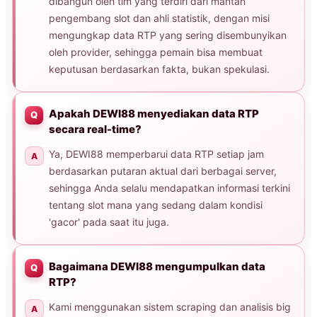
dibangun oleh tim yang terdiri dari mantan
pengembang slot dan ahli statistik, dengan misi
mengungkap data RTP yang sering disembunyikan
oleh provider, sehingga pemain bisa membuat
keputusan berdasarkan fakta, bukan spekulasi.
Apakah DEWI88 menyediakan data RTP
secara real-time?
Ya, DEWI88 memperbarui data RTP setiap jam
berdasarkan putaran aktual dari berbagai server,
sehingga Anda selalu mendapatkan informasi terkini
tentang slot mana yang sedang dalam kondisi
'gacor' pada saat itu juga.
Bagaimana DEWI88 mengumpulkan data
RTP?
Kami menggunakan sistem scraping dan analisis big