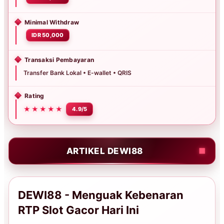
Minimal Withdraw
IDR 50,000
Transaksi Pembayaran
Transfer Bank Lokal • E-wallet • QRIS
Rating
4.9/5
ARTIKEL DEWI88
DEWI88 - Menguak Kebenaran
RTP Slot Gacor Hari Ini