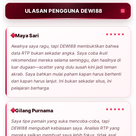
ULASAN PENGGUNA DEWI88
Maya Sari
Awalnya saya ragu, tapi DEWI88 membuktikan bahwa
data RTP bukan sekadar angka. Saya coba ikuti
rekomendasi mereka selama seminggu, dan hasilnya di
luar dugaan—scatter yang dulu susah kini jadi teman
akrab. Saya bahkan mulai paham kapan harus berhenti
dan kapan harus lanjut. Ini bukan sekadar situs, ini
pelajaran berharga.
Gilang Purnama
Saya tipe pemain yang suka mencoba-coba, tapi
DEWI88 mengubah kebiasaan saya. Analisis RTP yang
mereka sajikan membuat saya lebih fokus, tidak asal