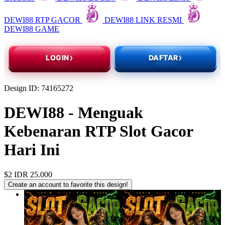
DEWI88 RTP GACOR
DEWI88 LINK RESMI
DEWI88 GAME
LOGIN
DAFTAR
Design ID: 74165272
DEWI88 - Menguak
Kebenaran RTP Slot Gacor
Hari Ini
$2
IDR 25.000
Create an account to favorite this design!