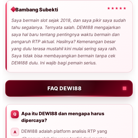
Bambang Subekti
Saya bermain slot sejak 2018, dan saya pikir saya sudah
tahu segalanya. Ternyata salah. DEWI88 mengajarkan
saya hal baru tentang pentingnya waktu bermain dan
pengaruh RTP aktual. Hasilnya? Kemenangan besar
yang dulu terasa mustahil kini mulai sering saya raih.
Saya tidak bisa membayangkan bermain tanpa cek
DEWI88 dulu. Ini wajib bagi pemain serius.
FAQ DEWI88
Apa itu DEWI88 dan mengapa harus
dipercaya?
DEWI88 adalah platform analisis RTP yang