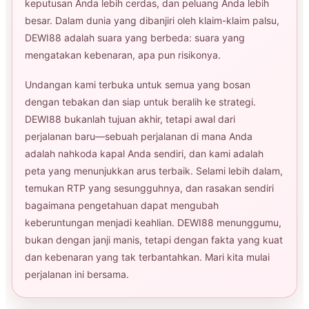
keputusan Anda lebih cerdas, dan peluang Anda lebih
besar. Dalam dunia yang dibanjiri oleh klaim-klaim palsu,
DEWI88 adalah suara yang berbeda: suara yang
mengatakan kebenaran, apa pun risikonya.
Undangan kami terbuka untuk semua yang bosan
dengan tebakan dan siap untuk beralih ke strategi.
DEWI88 bukanlah tujuan akhir, tetapi awal dari
perjalanan baru—sebuah perjalanan di mana Anda
adalah nahkoda kapal Anda sendiri, dan kami adalah
peta yang menunjukkan arus terbaik. Selami lebih dalam,
temukan RTP yang sesungguhnya, dan rasakan sendiri
bagaimana pengetahuan dapat mengubah
keberuntungan menjadi keahlian. DEWI88 menunggumu,
bukan dengan janji manis, tetapi dengan fakta yang kuat
dan kebenaran yang tak terbantahkan. Mari kita mulai
perjalanan ini bersama.