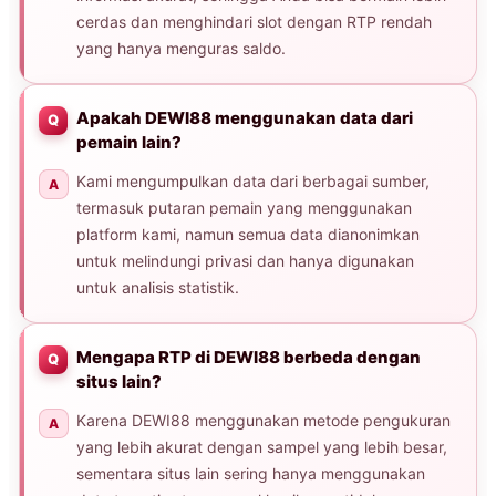
cerdas dan menghindari slot dengan RTP rendah
yang hanya menguras saldo.
Apakah DEWI88 menggunakan data dari
pemain lain?
Kami mengumpulkan data dari berbagai sumber,
termasuk putaran pemain yang menggunakan
platform kami, namun semua data dianonimkan
untuk melindungi privasi dan hanya digunakan
untuk analisis statistik.
Mengapa RTP di DEWI88 berbeda dengan
situs lain?
Karena DEWI88 menggunakan metode pengukuran
yang lebih akurat dengan sampel yang lebih besar,
sementara situs lain sering hanya menggunakan