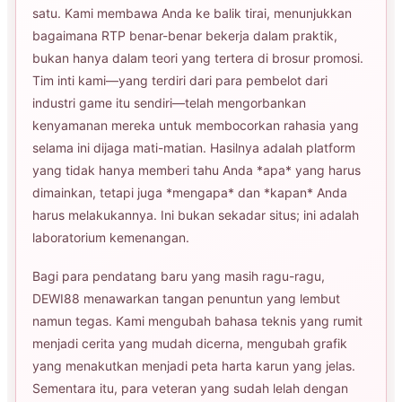
satu. Kami membawa Anda ke balik tirai, menunjukkan
bagaimana RTP benar-benar bekerja dalam praktik,
bukan hanya dalam teori yang tertera di brosur promosi.
Tim inti kami—yang terdiri dari para pembelot dari
industri game itu sendiri—telah mengorbankan
kenyamanan mereka untuk membocorkan rahasia yang
selama ini dijaga mati-matian. Hasilnya adalah platform
yang tidak hanya memberi tahu Anda *apa* yang harus
dimainkan, tetapi juga *mengapa* dan *kapan* Anda
harus melakukannya. Ini bukan sekadar situs; ini adalah
laboratorium kemenangan.
Bagi para pendatang baru yang masih ragu-ragu,
DEWI88 menawarkan tangan penuntun yang lembut
namun tegas. Kami mengubah bahasa teknis yang rumit
menjadi cerita yang mudah dicerna, mengubah grafik
yang menakutkan menjadi peta harta karun yang jelas.
Sementara itu, para veteran yang sudah lelah dengan