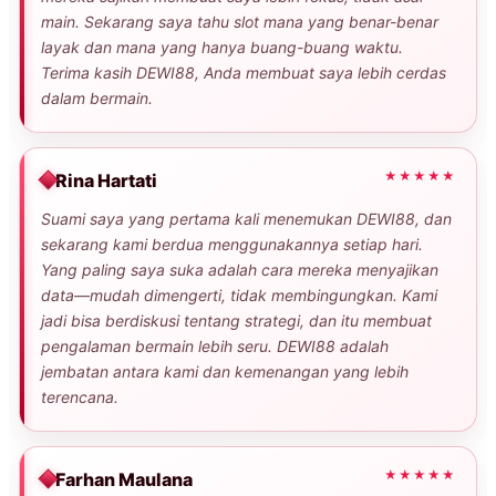
main. Sekarang saya tahu slot mana yang benar-benar
layak dan mana yang hanya buang-buang waktu.
Terima kasih DEWI88, Anda membuat saya lebih cerdas
dalam bermain.
Rina Hartati
Suami saya yang pertama kali menemukan DEWI88, dan
sekarang kami berdua menggunakannya setiap hari.
Yang paling saya suka adalah cara mereka menyajikan
data—mudah dimengerti, tidak membingungkan. Kami
jadi bisa berdiskusi tentang strategi, dan itu membuat
pengalaman bermain lebih seru. DEWI88 adalah
jembatan antara kami dan kemenangan yang lebih
terencana.
Farhan Maulana