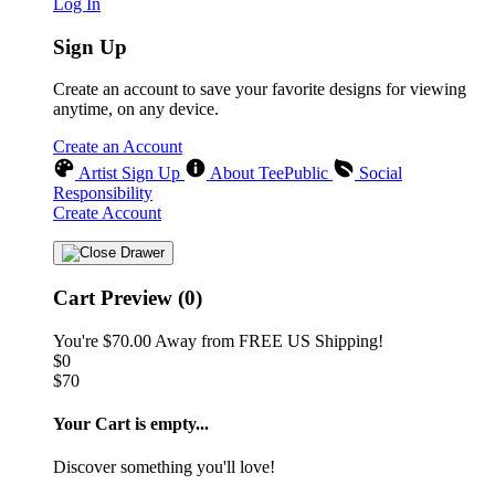
Log In
Sign Up
Create an account to save your favorite designs for viewing
anytime, on any device.
Create an Account
Artist Sign Up
About TeePublic
Social
Responsibility
Create Account
Cart Preview (0)
You're
$70.00
Away from
FREE US Shipping!
$0
$70
Your Cart is empty...
Discover something you'll love!