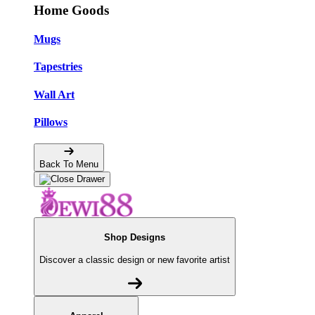
Home Goods
Mugs
Tapestries
Wall Art
Pillows
Back To Menu
Shop Designs
Discover a classic design or new favorite artist