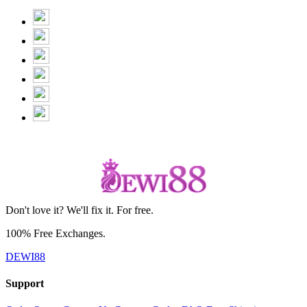
Don't love it? We'll fix it. For free.
100% Free Exchanges.
DEWI88
Support