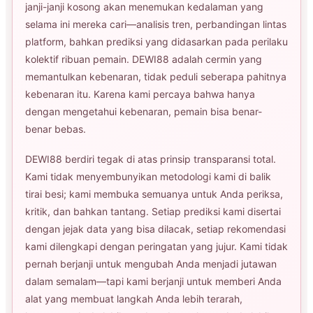
janji-janji kosong akan menemukan kedalaman yang
selama ini mereka cari—analisis tren, perbandingan lintas
platform, bahkan prediksi yang didasarkan pada perilaku
kolektif ribuan pemain. DEWI88 adalah cermin yang
memantulkan kebenaran, tidak peduli seberapa pahitnya
kebenaran itu. Karena kami percaya bahwa hanya
dengan mengetahui kebenaran, pemain bisa benar-
benar bebas.
DEWI88 berdiri tegak di atas prinsip transparansi total.
Kami tidak menyembunyikan metodologi kami di balik
tirai besi; kami membuka semuanya untuk Anda periksa,
kritik, dan bahkan tantang. Setiap prediksi kami disertai
dengan jejak data yang bisa dilacak, setiap rekomendasi
kami dilengkapi dengan peringatan yang jujur. Kami tidak
pernah berjanji untuk mengubah Anda menjadi jutawan
dalam semalam—tapi kami berjanji untuk memberi Anda
alat yang membuat langkah Anda lebih terarah,