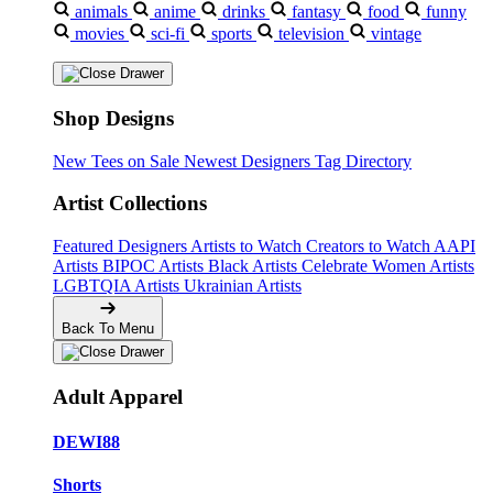
animals
anime
drinks
fantasy
food
funny
movies
sci-fi
sports
television
vintage
Shop Designs
New Tees on Sale
Newest Designers
Tag Directory
Artist Collections
Featured Designers
Artists to Watch
Creators to Watch
AAPI
Artists
BIPOC Artists
Black Artists
Celebrate Women Artists
LGBTQIA Artists
Ukrainian Artists
Back To Menu
Adult Apparel
DEWI88
Shorts