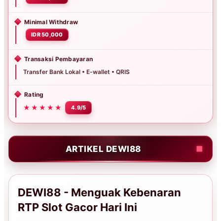
Minimal Withdraw
IDR 50,000
Transaksi Pembayaran
Transfer Bank Lokal • E-wallet • QRIS
Rating
4.9/5
ARTIKEL DEWI88
DEWI88 - Menguak Kebenaran
RTP Slot Gacor Hari Ini