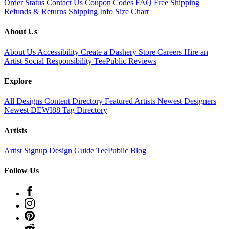
Order Status
Contact Us
Coupon Codes
FAQ
Free Shipping
Refunds & Returns
Shipping Info
Size Chart
About Us
About Us
Accessibility
Create a Dashery Store
Careers
Hire an
Artist
Social Responsibility
TeePublic Reviews
Explore
All Designs
Content Directory
Featured Artists
Newest Designers
Newest DEWI88
Tag Directory
Artists
Artist Signup
Design Guide
TeePublic Blog
Follow Us