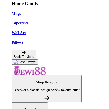
Home Goods
Mugs
Tapestries
Wall Art
Pillows
Back To Menu
Shop Designs
Discover a classic design or new favorite artist