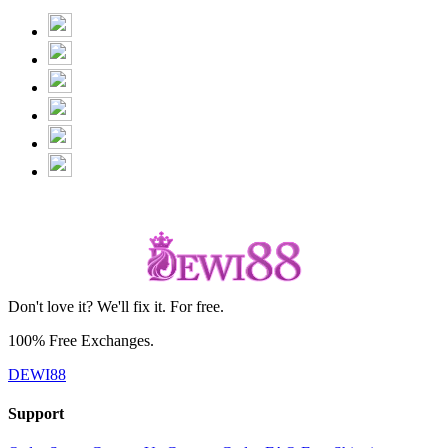
Don't love it? We'll fix it. For free.
100% Free Exchanges.
DEWI88
Support