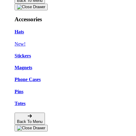
Back To Menu
Accessories
Hats
New!
Stickers
Magnets
Phone Cases
Pins
Totes
Back To Menu