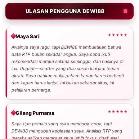
ULASAN PENGGUNA DEWI88
Maya Sari
Awalnya saya ragu, tapi DEWI88 membuktikan bahwa
data RTP bukan sekadar angka. Saya coba ikuti
rekomendasi mereka selama seminggu, dan hasilnya di
luar dugaan—scatter yang dulu susah kini jadi teman
akrab. Saya bahkan mulai paham kapan harus berhenti
dan kapan harus lanjut. Ini bukan sekadar situs, ini
pelajaran berharga.
Gilang Purnama
Saya tipe pemain yang suka mencoba-coba, tapi
DEWI88 mengubah kebiasaan saya. Analisis RTP yang
mereka sajikan membuat saya lebih fokus, tidak asal