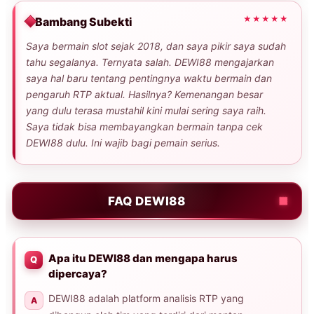
Bambang Subekti
Saya bermain slot sejak 2018, dan saya pikir saya sudah
tahu segalanya. Ternyata salah. DEWI88 mengajarkan
saya hal baru tentang pentingnya waktu bermain dan
pengaruh RTP aktual. Hasilnya? Kemenangan besar
yang dulu terasa mustahil kini mulai sering saya raih.
Saya tidak bisa membayangkan bermain tanpa cek
DEWI88 dulu. Ini wajib bagi pemain serius.
FAQ DEWI88
Apa itu DEWI88 dan mengapa harus
dipercaya?
DEWI88 adalah platform analisis RTP yang