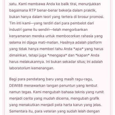
satu. Kami membawa Anda ke balik tirai, menunjukkan
bagaimana RTP benar-benar bekerja dalam praktik,
bukan hanya dalam teori yang tertera di brosur promosi.
Tim inti kami—yang terdiri dari para pembelot dari
industri game itu sendiri—telah mengorbankan
kenyamanan mereka untuk membocorkan rahasia yang
selama ini dijaga mati-matian. Hasilnya adalah platform
yang tidak hanya memberi tahu Anda *apa* yang harus
dimainkan, tetapi juga *mengapa* dan *kapan* Anda
harus melakukannya. Ini bukan sekadar situs; ini adalah
laboratorium kemenangan.
Bagi para pendatang baru yang masih ragu-ragu,
DEWI88 menawarkan tangan penuntun yang lembut
namun tegas. Kami mengubah bahasa teknis yang rumit
menjadi cerita yang mudah dicerna, mengubah grafik
yang menakutkan menjadi peta harta karun yang jelas.
Sementara itu, para veteran yang sudah lelah dengan