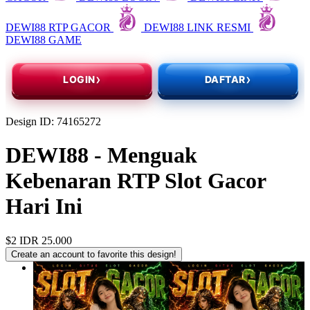
DEWI88 RTP GACOR
DEWI88 LINK RESMI
DEWI88 GAME
LOGIN
DAFTAR
Design ID: 74165272
DEWI88 - Menguak
Kebenaran RTP Slot Gacor
Hari Ini
$2
IDR 25.000
Create an account to favorite this design!