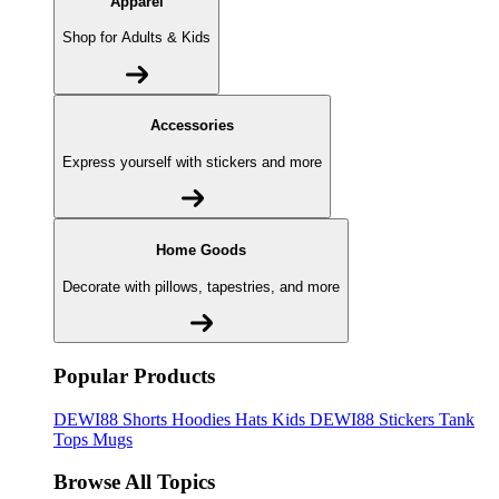
Apparel
Shop for Adults & Kids
Accessories
Express yourself with stickers and more
Home Goods
Decorate with pillows, tapestries, and more
Popular Products
DEWI88
Shorts
Hoodies
Hats
Kids DEWI88
Stickers
Tank
Tops
Mugs
Browse All Topics