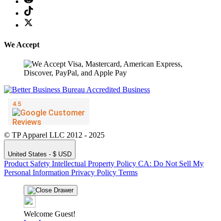
We Accept
© TP Apparel LLC 2012 - 2025
United States - $ USD
Product Safety
Intellectual Property Policy
CA: Do Not Sell My
Personal Information
Privacy Policy
Terms
Welcome Guest!