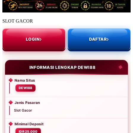
SLOT GACOR
LOGIN
DAFTAR
INFORMASI LENGKAP DEWI88
Nama Situs
DEWI88
Jenis Pasaran
Slot Gacor
Minimal Deposit
IDR 25,000