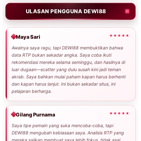
ULASAN PENGGUNA DEWI88
Maya Sari
Awalnya saya ragu, tapi DEWI88 membuktikan bahwa
data RTP bukan sekadar angka. Saya coba ikuti
rekomendasi mereka selama seminggu, dan hasilnya di
luar dugaan—scatter yang dulu susah kini jadi teman
akrab. Saya bahkan mulai paham kapan harus berhenti
dan kapan harus lanjut. Ini bukan sekadar situs, ini
pelajaran berharga.
Gilang Purnama
Saya tipe pemain yang suka mencoba-coba, tapi
DEWI88 mengubah kebiasaan saya. Analisis RTP yang
mereka sajikan membuat saya lebih fokus, tidak asal