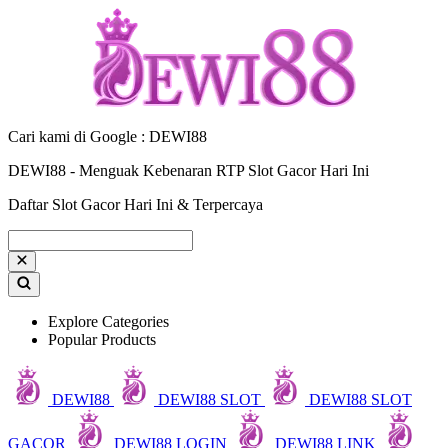
Cari kami di Google : DEWI88
DEWI88 - Menguak Kebenaran RTP Slot Gacor Hari Ini
Daftar Slot Gacor Hari Ini & Terpercaya
Explore Categories
Popular Products
DEWI88
DEWI88 SLOT
DEWI88 SLOT
GACOR
DEWI88 LOGIN
DEWI88 LINK