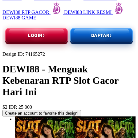
DEWI88 RTP GACOR
DEWI88 LINK RESMI
DEWI88 GAME
LOGIN
DAFTAR
Design ID: 74165272
DEWI88 - Menguak
Kebenaran RTP Slot Gacor
Hari Ini
$2
IDR 25.000
Create an account to favorite this design!