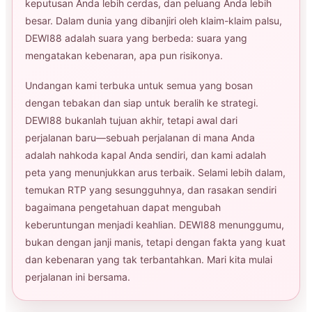
keputusan Anda lebih cerdas, dan peluang Anda lebih
besar. Dalam dunia yang dibanjiri oleh klaim-klaim palsu,
DEWI88 adalah suara yang berbeda: suara yang
mengatakan kebenaran, apa pun risikonya.
Undangan kami terbuka untuk semua yang bosan
dengan tebakan dan siap untuk beralih ke strategi.
DEWI88 bukanlah tujuan akhir, tetapi awal dari
perjalanan baru—sebuah perjalanan di mana Anda
adalah nahkoda kapal Anda sendiri, dan kami adalah
peta yang menunjukkan arus terbaik. Selami lebih dalam,
temukan RTP yang sesungguhnya, dan rasakan sendiri
bagaimana pengetahuan dapat mengubah
keberuntungan menjadi keahlian. DEWI88 menunggumu,
bukan dengan janji manis, tetapi dengan fakta yang kuat
dan kebenaran yang tak terbantahkan. Mari kita mulai
perjalanan ini bersama.