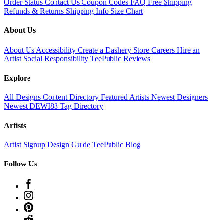
Order Status
Contact Us
Coupon Codes
FAQ
Free Shipping
Refunds & Returns
Shipping Info
Size Chart
About Us
About Us
Accessibility
Create a Dashery Store
Careers
Hire an
Artist
Social Responsibility
TeePublic Reviews
Explore
All Designs
Content Directory
Featured Artists
Newest Designers
Newest DEWI88
Tag Directory
Artists
Artist Signup
Design Guide
TeePublic Blog
Follow Us