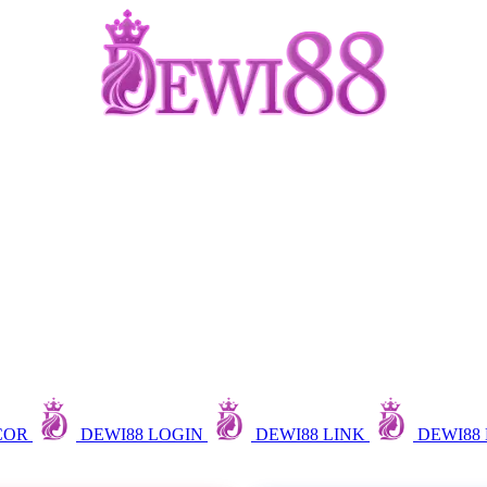
COR
DEWI88 LOGIN
DEWI88 LINK
DEWI88