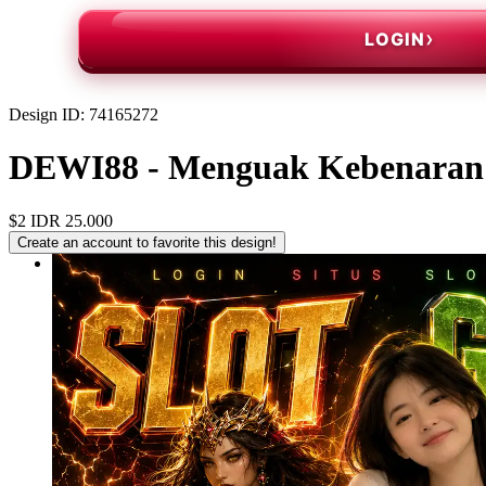
LOGIN
Design ID: 74165272
DEWI88 - Menguak Kebenaran R
$2
IDR 25.000
Create an account to favorite this design!