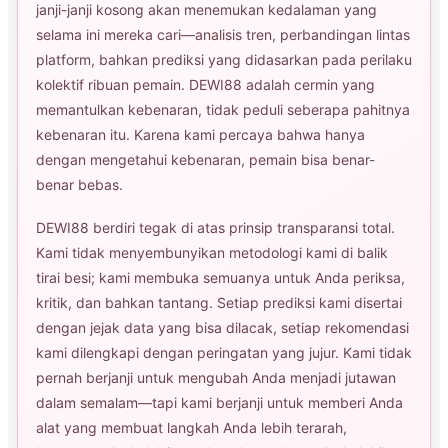
janji-janji kosong akan menemukan kedalaman yang
selama ini mereka cari—analisis tren, perbandingan lintas
platform, bahkan prediksi yang didasarkan pada perilaku
kolektif ribuan pemain. DEWI88 adalah cermin yang
memantulkan kebenaran, tidak peduli seberapa pahitnya
kebenaran itu. Karena kami percaya bahwa hanya
dengan mengetahui kebenaran, pemain bisa benar-
benar bebas.
DEWI88 berdiri tegak di atas prinsip transparansi total.
Kami tidak menyembunyikan metodologi kami di balik
tirai besi; kami membuka semuanya untuk Anda periksa,
kritik, dan bahkan tantang. Setiap prediksi kami disertai
dengan jejak data yang bisa dilacak, setiap rekomendasi
kami dilengkapi dengan peringatan yang jujur. Kami tidak
pernah berjanji untuk mengubah Anda menjadi jutawan
dalam semalam—tapi kami berjanji untuk memberi Anda
alat yang membuat langkah Anda lebih terarah,