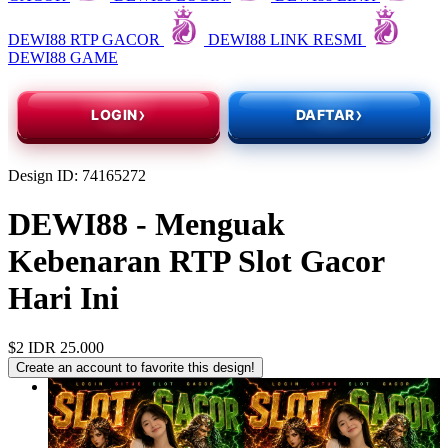
DEWI88 RTP GACOR
DEWI88 LINK RESMI
DEWI88 GAME
LOGIN
DAFTAR
Design ID: 74165272
DEWI88 - Menguak
Kebenaran RTP Slot Gacor
Hari Ini
$2
IDR 25.000
Create an account to favorite this design!