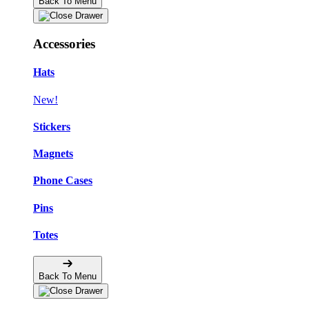
Back To Menu
Accessories
Hats
New!
Stickers
Magnets
Phone Cases
Pins
Totes
Back To Menu