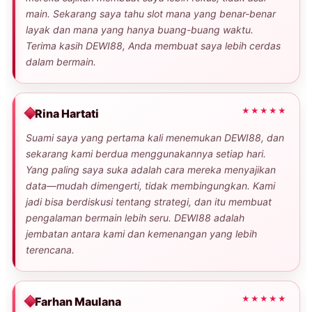
main. Sekarang saya tahu slot mana yang benar-benar
layak dan mana yang hanya buang-buang waktu.
Terima kasih DEWI88, Anda membuat saya lebih cerdas
dalam bermain.
Rina Hartati
Suami saya yang pertama kali menemukan DEWI88, dan
sekarang kami berdua menggunakannya setiap hari.
Yang paling saya suka adalah cara mereka menyajikan
data—mudah dimengerti, tidak membingungkan. Kami
jadi bisa berdiskusi tentang strategi, dan itu membuat
pengalaman bermain lebih seru. DEWI88 adalah
jembatan antara kami dan kemenangan yang lebih
terencana.
Farhan Maulana