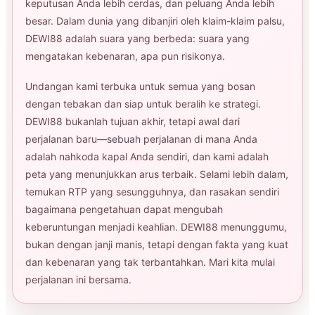
keputusan Anda lebih cerdas, dan peluang Anda lebih
besar. Dalam dunia yang dibanjiri oleh klaim-klaim palsu,
DEWI88 adalah suara yang berbeda: suara yang
mengatakan kebenaran, apa pun risikonya.
Undangan kami terbuka untuk semua yang bosan
dengan tebakan dan siap untuk beralih ke strategi.
DEWI88 bukanlah tujuan akhir, tetapi awal dari
perjalanan baru—sebuah perjalanan di mana Anda
adalah nahkoda kapal Anda sendiri, dan kami adalah
peta yang menunjukkan arus terbaik. Selami lebih dalam,
temukan RTP yang sesungguhnya, dan rasakan sendiri
bagaimana pengetahuan dapat mengubah
keberuntungan menjadi keahlian. DEWI88 menunggumu,
bukan dengan janji manis, tetapi dengan fakta yang kuat
dan kebenaran yang tak terbantahkan. Mari kita mulai
perjalanan ini bersama.