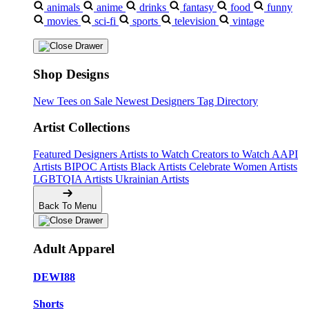
animals
anime
drinks
fantasy
food
funny
movies
sci-fi
sports
television
vintage
Shop Designs
New Tees on Sale
Newest Designers
Tag Directory
Artist Collections
Featured Designers
Artists to Watch
Creators to Watch
AAPI
Artists
BIPOC Artists
Black Artists
Celebrate Women Artists
LGBTQIA Artists
Ukrainian Artists
Back To Menu
Adult Apparel
DEWI88
Shorts