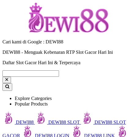
Cari kami di Google : DEWI88
DEWI88 - Menguak Kebenaran RTP Slot Gacor Hari Ini
Daftar Slot Gacor Hari Ini & Terpercaya
Explore Categories
Popular Products
DEWI88
DEWI88 SLOT
DEWI88 SLOT
GACOR
DEWI88 LOGIN
DEWI88 LINK