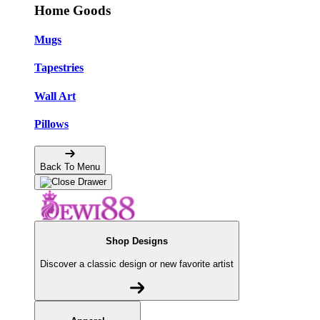
Home Goods
Mugs
Tapestries
Wall Art
Pillows
Back To Menu
Shop Designs
Discover a classic design or new favorite artist