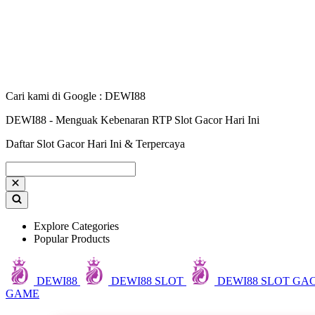
Cari kami di Google : DEWI88
DEWI88 - Menguak Kebenaran RTP Slot Gacor Hari Ini
Daftar Slot Gacor Hari Ini & Terpercaya
Explore Categories
Popular Products
DEWI88
DEWI88 SLOT
DEWI88 SLOT GA
GAME