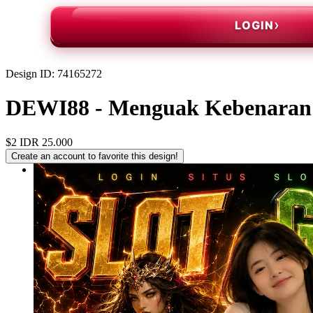
LOGIN
Design ID: 74165272
DEWI88 - Menguak Kebenaran R
$2
IDR 25.000
Create an account to favorite this design!