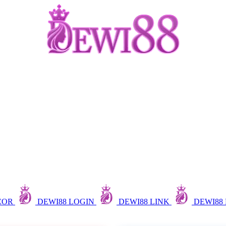
COR
DEWI88 LOGIN
DEWI88 LINK
DEWI88