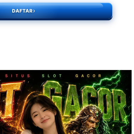
DAFTAR