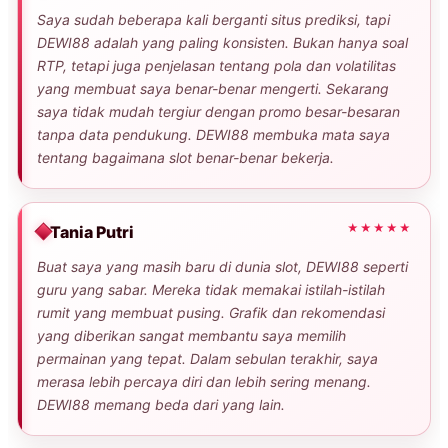
Saya sudah beberapa kali berganti situs prediksi, tapi
DEWI88 adalah yang paling konsisten. Bukan hanya soal
RTP, tetapi juga penjelasan tentang pola dan volatilitas
yang membuat saya benar-benar mengerti. Sekarang
saya tidak mudah tergiur dengan promo besar-besaran
tanpa data pendukung. DEWI88 membuka mata saya
tentang bagaimana slot benar-benar bekerja.
Tania Putri
Buat saya yang masih baru di dunia slot, DEWI88 seperti
guru yang sabar. Mereka tidak memakai istilah-istilah
rumit yang membuat pusing. Grafik dan rekomendasi
yang diberikan sangat membantu saya memilih
permainan yang tepat. Dalam sebulan terakhir, saya
merasa lebih percaya diri dan lebih sering menang.
DEWI88 memang beda dari yang lain.