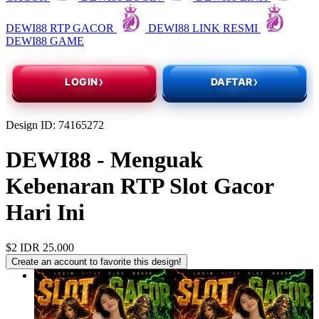
DEWI88 RTP GACOR
DEWI88 LINK RESMI
DEWI88 GAME
LOGIN
DAFTAR
Design ID: 74165272
DEWI88 - Menguak
Kebenaran RTP Slot Gacor
Hari Ini
$2
IDR 25.000
Create an account to favorite this design!