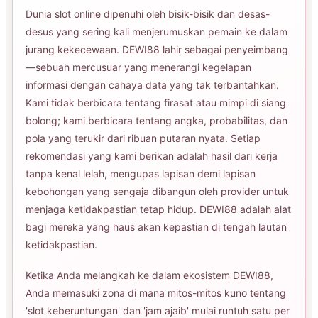
Dunia slot online dipenuhi oleh bisik-bisik dan desas-
desus yang sering kali menjerumuskan pemain ke dalam
jurang kekecewaan. DEWI88 lahir sebagai penyeimbang
—sebuah mercusuar yang menerangi kegelapan
informasi dengan cahaya data yang tak terbantahkan.
Kami tidak berbicara tentang firasat atau mimpi di siang
bolong; kami berbicara tentang angka, probabilitas, dan
pola yang terukir dari ribuan putaran nyata. Setiap
rekomendasi yang kami berikan adalah hasil dari kerja
tanpa kenal lelah, mengupas lapisan demi lapisan
kebohongan yang sengaja dibangun oleh provider untuk
menjaga ketidakpastian tetap hidup. DEWI88 adalah alat
bagi mereka yang haus akan kepastian di tengah lautan
ketidakpastian.
Ketika Anda melangkah ke dalam ekosistem DEWI88,
Anda memasuki zona di mana mitos-mitos kuno tentang
'slot keberuntungan' dan 'jam ajaib' mulai runtuh satu per