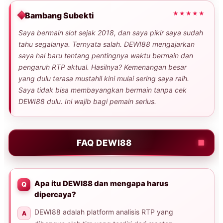
Bambang Subekti
Saya bermain slot sejak 2018, dan saya pikir saya sudah
tahu segalanya. Ternyata salah. DEWI88 mengajarkan
saya hal baru tentang pentingnya waktu bermain dan
pengaruh RTP aktual. Hasilnya? Kemenangan besar
yang dulu terasa mustahil kini mulai sering saya raih.
Saya tidak bisa membayangkan bermain tanpa cek
DEWI88 dulu. Ini wajib bagi pemain serius.
FAQ DEWI88
Apa itu DEWI88 dan mengapa harus
dipercaya?
DEWI88 adalah platform analisis RTP yang