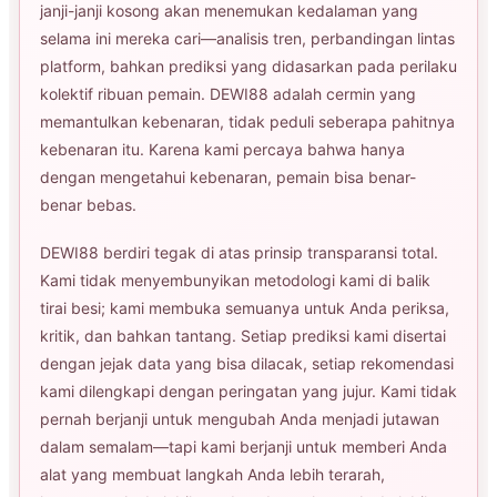
janji-janji kosong akan menemukan kedalaman yang
selama ini mereka cari—analisis tren, perbandingan lintas
platform, bahkan prediksi yang didasarkan pada perilaku
kolektif ribuan pemain. DEWI88 adalah cermin yang
memantulkan kebenaran, tidak peduli seberapa pahitnya
kebenaran itu. Karena kami percaya bahwa hanya
dengan mengetahui kebenaran, pemain bisa benar-
benar bebas.
DEWI88 berdiri tegak di atas prinsip transparansi total.
Kami tidak menyembunyikan metodologi kami di balik
tirai besi; kami membuka semuanya untuk Anda periksa,
kritik, dan bahkan tantang. Setiap prediksi kami disertai
dengan jejak data yang bisa dilacak, setiap rekomendasi
kami dilengkapi dengan peringatan yang jujur. Kami tidak
pernah berjanji untuk mengubah Anda menjadi jutawan
dalam semalam—tapi kami berjanji untuk memberi Anda
alat yang membuat langkah Anda lebih terarah,