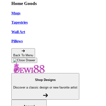
Home Goods
Mugs
Tapestries
Wall Art
Pillows
Back To Menu
Shop Designs
Discover a classic design or new favorite artist