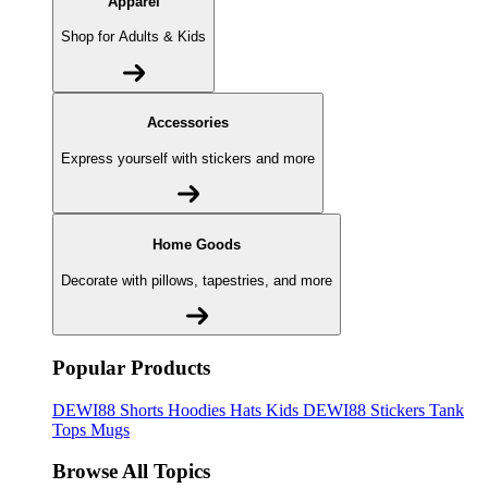
Apparel
Shop for Adults & Kids
Accessories
Express yourself with stickers and more
Home Goods
Decorate with pillows, tapestries, and more
Popular Products
DEWI88
Shorts
Hoodies
Hats
Kids DEWI88
Stickers
Tank
Tops
Mugs
Browse All Topics