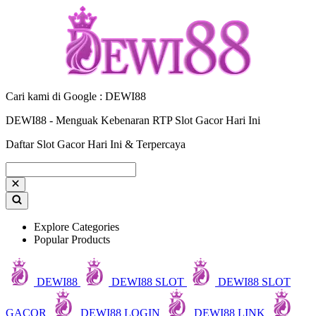
Cari kami di Google : DEWI88
DEWI88 - Menguak Kebenaran RTP Slot Gacor Hari Ini
Daftar Slot Gacor Hari Ini & Terpercaya
Explore Categories
Popular Products
DEWI88
DEWI88 SLOT
DEWI88 SLOT
GACOR
DEWI88 LOGIN
DEWI88 LINK