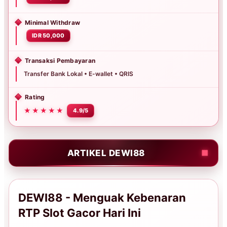
Minimal Withdraw
IDR 50,000
Transaksi Pembayaran
Transfer Bank Lokal • E-wallet • QRIS
Rating
4.9/5
ARTIKEL DEWI88
DEWI88 - Menguak Kebenaran
RTP Slot Gacor Hari Ini