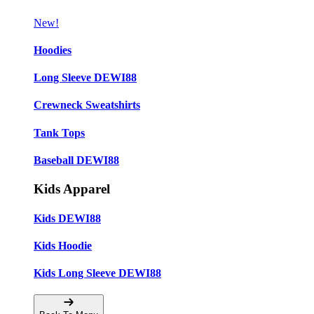
New!
Hoodies
Long Sleeve DEWI88
Crewneck Sweatshirts
Tank Tops
Baseball DEWI88
Kids Apparel
Kids DEWI88
Kids Hoodie
Kids Long Sleeve DEWI88