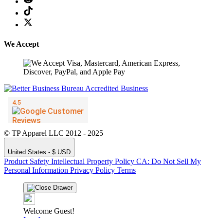
We Accept
© TP Apparel LLC 2012 - 2025
United States - $ USD
Product Safety
Intellectual Property Policy
CA: Do Not Sell My
Personal Information
Privacy Policy
Terms
Welcome Guest!