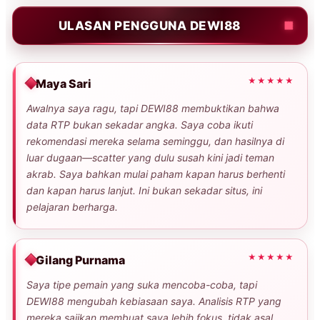
ULASAN PENGGUNA DEWI88
Maya Sari
Awalnya saya ragu, tapi DEWI88 membuktikan bahwa
data RTP bukan sekadar angka. Saya coba ikuti
rekomendasi mereka selama seminggu, dan hasilnya di
luar dugaan—scatter yang dulu susah kini jadi teman
akrab. Saya bahkan mulai paham kapan harus berhenti
dan kapan harus lanjut. Ini bukan sekadar situs, ini
pelajaran berharga.
Gilang Purnama
Saya tipe pemain yang suka mencoba-coba, tapi
DEWI88 mengubah kebiasaan saya. Analisis RTP yang
mereka sajikan membuat saya lebih fokus, tidak asal