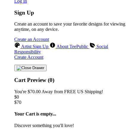
Log In
Sign Up
Create an account to save your favorite designs for viewing
anytime, on any device.
Create an Account
Artist Sign Up
About TeePublic
Social
Responsibility
Create Account
Cart Preview (0)
You're
$70.00
Away from
FREE US Shipping!
$0
$70
Your Cart is empty...
Discover something you'll love!