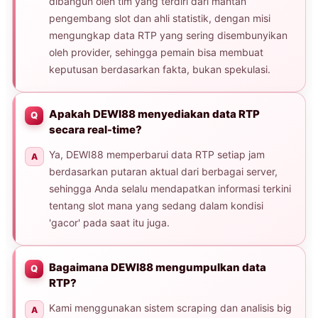
dibangun oleh tim yang terdiri dari mantan
pengembang slot dan ahli statistik, dengan misi
mengungkap data RTP yang sering disembunyikan
oleh provider, sehingga pemain bisa membuat
keputusan berdasarkan fakta, bukan spekulasi.
Apakah DEWI88 menyediakan data RTP
secara real-time?
Ya, DEWI88 memperbarui data RTP setiap jam
berdasarkan putaran aktual dari berbagai server,
sehingga Anda selalu mendapatkan informasi terkini
tentang slot mana yang sedang dalam kondisi
'gacor' pada saat itu juga.
Bagaimana DEWI88 mengumpulkan data
RTP?
Kami menggunakan sistem scraping dan analisis big