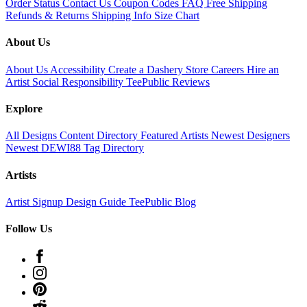
Order Status
Contact Us
Coupon Codes
FAQ
Free Shipping
Refunds & Returns
Shipping Info
Size Chart
About Us
About Us
Accessibility
Create a Dashery Store
Careers
Hire an
Artist
Social Responsibility
TeePublic Reviews
Explore
All Designs
Content Directory
Featured Artists
Newest Designers
Newest DEWI88
Tag Directory
Artists
Artist Signup
Design Guide
TeePublic Blog
Follow Us