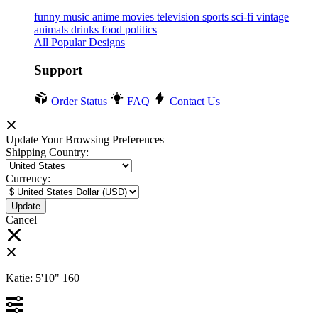
funny
music
anime
movies
television
sports
sci-fi
vintage
animals
drinks
food
politics
All Popular Designs
Support
Order Status
FAQ
Contact Us
Update Your Browsing Preferences
Shipping Country:
Currency:
Cancel
Katie:
5'10"
160