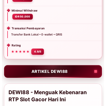
Minimal Withdraw
IDR 50,000
Transaksi Pembayaran
Transfer Bank Lokal • E-wallet • QRIS
Rating
4.9/5
ARTIKEL DEWI88
DEWI88 - Menguak Kebenaran
RTP Slot Gacor Hari Ini