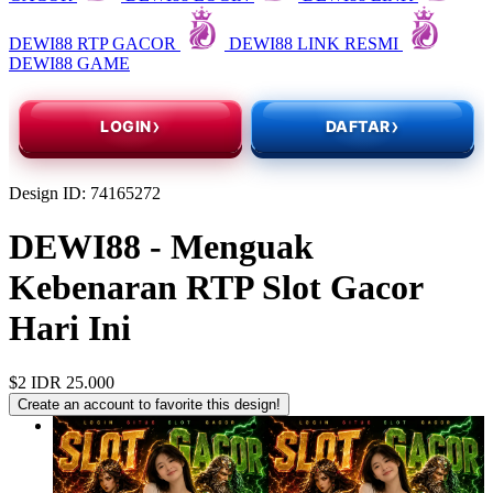
DEWI88 RTP GACOR
DEWI88 LINK RESMI
DEWI88 GAME
LOGIN
DAFTAR
Design ID: 74165272
DEWI88 - Menguak
Kebenaran RTP Slot Gacor
Hari Ini
$2
IDR 25.000
Create an account to favorite this design!