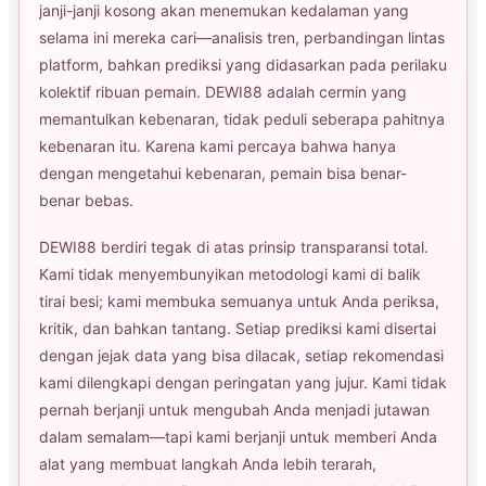
janji-janji kosong akan menemukan kedalaman yang
selama ini mereka cari—analisis tren, perbandingan lintas
platform, bahkan prediksi yang didasarkan pada perilaku
kolektif ribuan pemain. DEWI88 adalah cermin yang
memantulkan kebenaran, tidak peduli seberapa pahitnya
kebenaran itu. Karena kami percaya bahwa hanya
dengan mengetahui kebenaran, pemain bisa benar-
benar bebas.
DEWI88 berdiri tegak di atas prinsip transparansi total.
Kami tidak menyembunyikan metodologi kami di balik
tirai besi; kami membuka semuanya untuk Anda periksa,
kritik, dan bahkan tantang. Setiap prediksi kami disertai
dengan jejak data yang bisa dilacak, setiap rekomendasi
kami dilengkapi dengan peringatan yang jujur. Kami tidak
pernah berjanji untuk mengubah Anda menjadi jutawan
dalam semalam—tapi kami berjanji untuk memberi Anda
alat yang membuat langkah Anda lebih terarah,