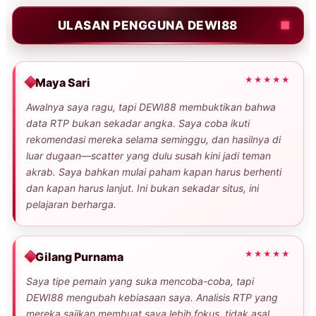
ULASAN PENGGUNA DEWI88
Maya Sari
Awalnya saya ragu, tapi DEWI88 membuktikan bahwa
data RTP bukan sekadar angka. Saya coba ikuti
rekomendasi mereka selama seminggu, dan hasilnya di
luar dugaan—scatter yang dulu susah kini jadi teman
akrab. Saya bahkan mulai paham kapan harus berhenti
dan kapan harus lanjut. Ini bukan sekadar situs, ini
pelajaran berharga.
Gilang Purnama
Saya tipe pemain yang suka mencoba-coba, tapi
DEWI88 mengubah kebiasaan saya. Analisis RTP yang
mereka sajikan membuat saya lebih fokus, tidak asal