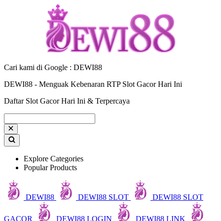
Cari kami di Google : DEWI88
DEWI88 - Menguak Kebenaran RTP Slot Gacor Hari Ini
Daftar Slot Gacor Hari Ini & Terpercaya
Explore Categories
Popular Products
DEWI88
DEWI88 SLOT
DEWI88 SLOT
GACOR
DEWI88 LOGIN
DEWI88 LINK