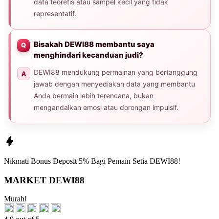
data teoretis atau sampel kecil yang tidak
representatif.
Bisakah DEWI88 membantu saya
menghindari kecanduan judi?
DEWI88 mendukung permainan yang bertanggung
jawab dengan menyediakan data yang membantu
Anda bermain lebih terencana, bukan
mengandalkan emosi atau dorongan impulsif.
Nikmati
Bonus Deposit 5%
Bagi Pemain Setia
DEWI88!
MARKET DEWI88
Murah!