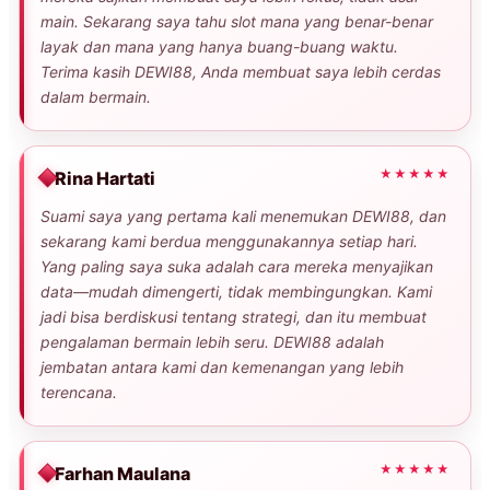
main. Sekarang saya tahu slot mana yang benar-benar
layak dan mana yang hanya buang-buang waktu.
Terima kasih DEWI88, Anda membuat saya lebih cerdas
dalam bermain.
Rina Hartati
Suami saya yang pertama kali menemukan DEWI88, dan
sekarang kami berdua menggunakannya setiap hari.
Yang paling saya suka adalah cara mereka menyajikan
data—mudah dimengerti, tidak membingungkan. Kami
jadi bisa berdiskusi tentang strategi, dan itu membuat
pengalaman bermain lebih seru. DEWI88 adalah
jembatan antara kami dan kemenangan yang lebih
terencana.
Farhan Maulana