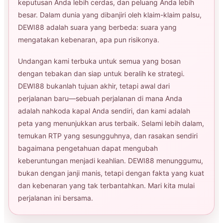
keputusan Anda lebih cerdas, dan peluang Anda lebih
besar. Dalam dunia yang dibanjiri oleh klaim-klaim palsu,
DEWI88 adalah suara yang berbeda: suara yang
mengatakan kebenaran, apa pun risikonya.
Undangan kami terbuka untuk semua yang bosan
dengan tebakan dan siap untuk beralih ke strategi.
DEWI88 bukanlah tujuan akhir, tetapi awal dari
perjalanan baru—sebuah perjalanan di mana Anda
adalah nahkoda kapal Anda sendiri, dan kami adalah
peta yang menunjukkan arus terbaik. Selami lebih dalam,
temukan RTP yang sesungguhnya, dan rasakan sendiri
bagaimana pengetahuan dapat mengubah
keberuntungan menjadi keahlian. DEWI88 menunggumu,
bukan dengan janji manis, tetapi dengan fakta yang kuat
dan kebenaran yang tak terbantahkan. Mari kita mulai
perjalanan ini bersama.