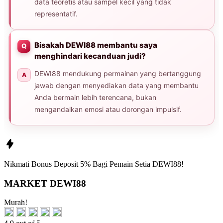
data teoretis atau sampel kecil yang tidak
representatif.
Bisakah DEWI88 membantu saya
menghindari kecanduan judi?
DEWI88 mendukung permainan yang bertanggung
jawab dengan menyediakan data yang membantu
Anda bermain lebih terencana, bukan
mengandalkan emosi atau dorongan impulsif.
Nikmati
Bonus Deposit 5%
Bagi Pemain Setia
DEWI88!
MARKET DEWI88
Murah!