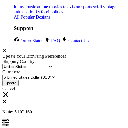
funny
music
anime
movies
television
sports
sci-fi
vintage
animals
drinks
food
politics
All Popular Designs
Support
Order Status
FAQ
Contact Us
Update Your Browsing Preferences
Shipping Country:
Currency:
Cancel
Katie:
5'10"
160