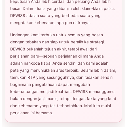
keputusan Anda lebih cerdas, dan peluang Anda lebih
besar. Dalam dunia yang dibanjiri oleh klaim-klaim palsu,
DEWI88 adalah suara yang berbeda: suara yang
mengatakan kebenaran, apa pun risikonya.
Undangan kami terbuka untuk semua yang bosan
dengan tebakan dan siap untuk beralih ke strategi.
DEWI88 bukanlah tujuan akhir, tetapi awal dari
perjalanan baru—sebuah perjalanan di mana Anda
adalah nahkoda kapal Anda sendiri, dan kami adalah
peta yang menunjukkan arus terbaik. Selami lebih dalam,
temukan RTP yang sesungguhnya, dan rasakan sendiri
bagaimana pengetahuan dapat mengubah
keberuntungan menjadi keahlian. DEWI88 menunggumu,
bukan dengan janji manis, tetapi dengan fakta yang kuat
dan kebenaran yang tak terbantahkan. Mari kita mulai
perjalanan ini bersama.