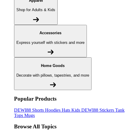
Apparel
Shop for Adults & Kids
Accessories
Express yourself with stickers and more
Home Goods
Decorate with pillows, tapestries, and more
Popular Products
DEWI88
Shorts
Hoodies
Hats
Kids DEWI88
Stickers
Tank
Tops
Mugs
Browse All Topics