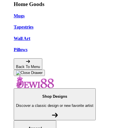
Home Goods
Mugs
Tapestries
Wall Art
Pillows
Back To Menu
Shop Designs
Discover a classic design or new favorite artist