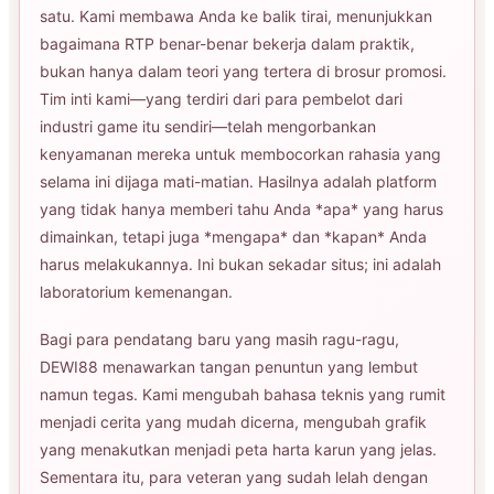
satu. Kami membawa Anda ke balik tirai, menunjukkan
bagaimana RTP benar-benar bekerja dalam praktik,
bukan hanya dalam teori yang tertera di brosur promosi.
Tim inti kami—yang terdiri dari para pembelot dari
industri game itu sendiri—telah mengorbankan
kenyamanan mereka untuk membocorkan rahasia yang
selama ini dijaga mati-matian. Hasilnya adalah platform
yang tidak hanya memberi tahu Anda *apa* yang harus
dimainkan, tetapi juga *mengapa* dan *kapan* Anda
harus melakukannya. Ini bukan sekadar situs; ini adalah
laboratorium kemenangan.
Bagi para pendatang baru yang masih ragu-ragu,
DEWI88 menawarkan tangan penuntun yang lembut
namun tegas. Kami mengubah bahasa teknis yang rumit
menjadi cerita yang mudah dicerna, mengubah grafik
yang menakutkan menjadi peta harta karun yang jelas.
Sementara itu, para veteran yang sudah lelah dengan