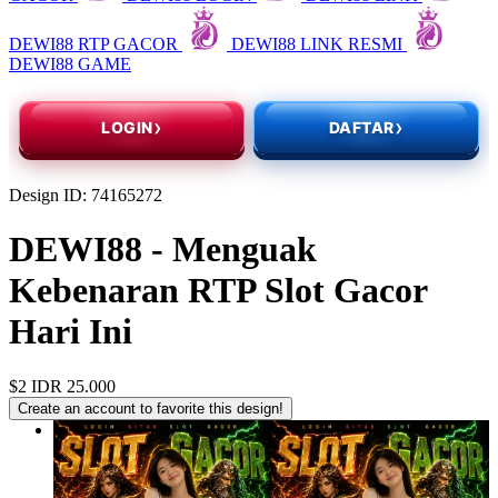
DEWI88 RTP GACOR
DEWI88 LINK RESMI
DEWI88 GAME
LOGIN
DAFTAR
Design ID: 74165272
DEWI88 - Menguak
Kebenaran RTP Slot Gacor
Hari Ini
$2
IDR 25.000
Create an account to favorite this design!