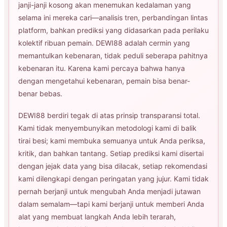
janji-janji kosong akan menemukan kedalaman yang
selama ini mereka cari—analisis tren, perbandingan lintas
platform, bahkan prediksi yang didasarkan pada perilaku
kolektif ribuan pemain. DEWI88 adalah cermin yang
memantulkan kebenaran, tidak peduli seberapa pahitnya
kebenaran itu. Karena kami percaya bahwa hanya
dengan mengetahui kebenaran, pemain bisa benar-
benar bebas.
DEWI88 berdiri tegak di atas prinsip transparansi total.
Kami tidak menyembunyikan metodologi kami di balik
tirai besi; kami membuka semuanya untuk Anda periksa,
kritik, dan bahkan tantang. Setiap prediksi kami disertai
dengan jejak data yang bisa dilacak, setiap rekomendasi
kami dilengkapi dengan peringatan yang jujur. Kami tidak
pernah berjanji untuk mengubah Anda menjadi jutawan
dalam semalam—tapi kami berjanji untuk memberi Anda
alat yang membuat langkah Anda lebih terarah,