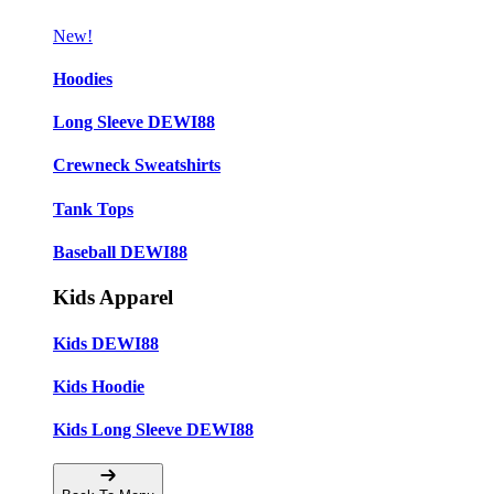
New!
Hoodies
Long Sleeve DEWI88
Crewneck Sweatshirts
Tank Tops
Baseball DEWI88
Kids Apparel
Kids DEWI88
Kids Hoodie
Kids Long Sleeve DEWI88