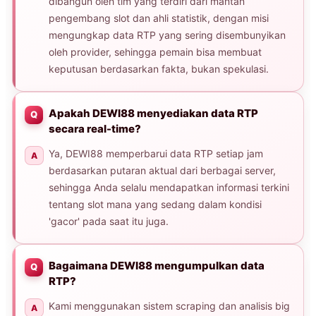
dibangun oleh tim yang terdiri dari mantan
pengembang slot dan ahli statistik, dengan misi
mengungkap data RTP yang sering disembunyikan
oleh provider, sehingga pemain bisa membuat
keputusan berdasarkan fakta, bukan spekulasi.
Apakah DEWI88 menyediakan data RTP
secara real-time?
Ya, DEWI88 memperbarui data RTP setiap jam
berdasarkan putaran aktual dari berbagai server,
sehingga Anda selalu mendapatkan informasi terkini
tentang slot mana yang sedang dalam kondisi
'gacor' pada saat itu juga.
Bagaimana DEWI88 mengumpulkan data
RTP?
Kami menggunakan sistem scraping dan analisis big