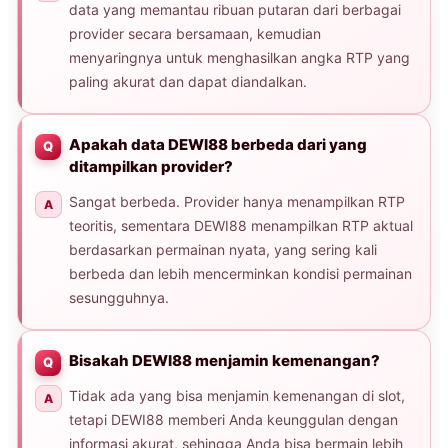
data yang memantau ribuan putaran dari berbagai
provider secara bersamaan, kemudian
menyaringnya untuk menghasilkan angka RTP yang
paling akurat dan dapat diandalkan.
Apakah data DEWI88 berbeda dari yang
ditampilkan provider?
Sangat berbeda. Provider hanya menampilkan RTP
teoritis, sementara DEWI88 menampilkan RTP aktual
berdasarkan permainan nyata, yang sering kali
berbeda dan lebih mencerminkan kondisi permainan
sesungguhnya.
Bisakah DEWI88 menjamin kemenangan?
Tidak ada yang bisa menjamin kemenangan di slot,
tetapi DEWI88 memberi Anda keunggulan dengan
informasi akurat, sehingga Anda bisa bermain lebih