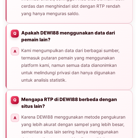
cerdas dan menghindari slot dengan RTP rendah
yang hanya menguras saldo.
Apakah DEWI88 menggunakan data dari
pemain lain?
Kami mengumpulkan data dari berbagai sumber,
termasuk putaran pemain yang menggunakan
platform kami, namun semua data dianonimkan
untuk melindungi privasi dan hanya digunakan
untuk analisis statistik.
Mengapa RTP di DEWI88 berbeda dengan
situs lain?
Karena DEWI88 menggunakan metode pengukuran
yang lebih akurat dengan sampel yang lebih besar,
sementara situs lain sering hanya menggunakan