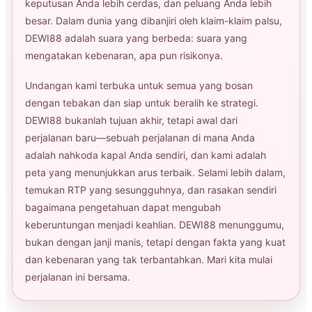
keputusan Anda lebih cerdas, dan peluang Anda lebih
besar. Dalam dunia yang dibanjiri oleh klaim-klaim palsu,
DEWI88 adalah suara yang berbeda: suara yang
mengatakan kebenaran, apa pun risikonya.
Undangan kami terbuka untuk semua yang bosan
dengan tebakan dan siap untuk beralih ke strategi.
DEWI88 bukanlah tujuan akhir, tetapi awal dari
perjalanan baru—sebuah perjalanan di mana Anda
adalah nahkoda kapal Anda sendiri, dan kami adalah
peta yang menunjukkan arus terbaik. Selami lebih dalam,
temukan RTP yang sesungguhnya, dan rasakan sendiri
bagaimana pengetahuan dapat mengubah
keberuntungan menjadi keahlian. DEWI88 menunggumu,
bukan dengan janji manis, tetapi dengan fakta yang kuat
dan kebenaran yang tak terbantahkan. Mari kita mulai
perjalanan ini bersama.