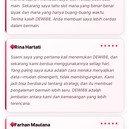
main. Sekarang saya tahu slot mana yang benar-benar
layak dan mana yang hanya buang-buang waktu.
Terima kasih DEWI88, Anda membuat saya lebih cerdas
dalam bermain.
Rina Hartati
Suami saya yang pertama kali menemukan DEWI88, dan
sekarang kami berdua menggunakannya setiap hari.
Yang paling saya suka adalah cara mereka menyajikan
data—mudah dimengerti, tidak membingungkan. Kami
jadi bisa berdiskusi tentang strategi, dan itu membuat
pengalaman bermain lebih seru. DEWI88 adalah
jembatan antara kami dan kemenangan yang lebih
terencana.
Farhan Maulana