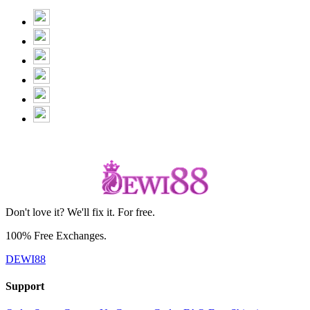
Don't love it? We'll fix it. For free.
100% Free Exchanges.
DEWI88
Support