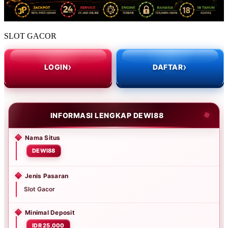
SLOT GACOR
LOGIN
DAFTAR
INFORMASI LENGKAP DEWI88
Nama Situs
DEWI88
Jenis Pasaran
Slot Gacor
Minimal Deposit
IDR 25,000