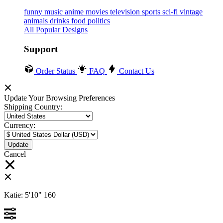
funny
music
anime
movies
television
sports
sci-fi
vintage
animals
drinks
food
politics
All Popular Designs
Support
Order Status
FAQ
Contact Us
Update Your Browsing Preferences
Shipping Country:
Currency:
Cancel
Katie:
5'10"
160