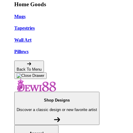
Home Goods
Mugs
Tapestries
Wall Art
Pillows
Back To Menu
Shop Designs
Discover a classic design or new favorite artist