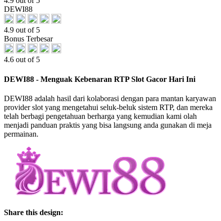
4.9 out of 5
DEWI88
4.9 out of 5
Bonus Terbesar
4.6 out of 5
DEWI88 - Menguak Kebenaran RTP Slot Gacor Hari Ini
DEWI88 adalah hasil dari kolaborasi dengan para mantan karyawan
provider slot yang mengetahui seluk-beluk sistem RTP, dan mereka
telah berbagi pengetahuan berharga yang kemudian kami olah
menjadi panduan praktis yang bisa langsung anda gunakan di meja
permainan.
Share this design: