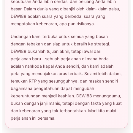
keputusan Anda lebih cerdas, dan peluang Anda lebih
besar. Dalam dunia yang dibanjiri oleh klaim-klaim palsu,
DEWI88 adalah suara yang berbeda: suara yang
mengatakan kebenaran, apa pun risikonya.
Undangan kami terbuka untuk semua yang bosan
dengan tebakan dan siap untuk beralih ke strategi.
DEWI88 bukanlah tujuan akhir, tetapi awal dari
perjalanan baru—sebuah perjalanan di mana Anda
adalah nahkoda kapal Anda sendiri, dan kami adalah
peta yang menunjukkan arus terbaik. Selami lebih dalam,
temukan RTP yang sesungguhnya, dan rasakan sendiri
bagaimana pengetahuan dapat mengubah
keberuntungan menjadi keahlian. DEWI88 menunggumu,
bukan dengan janji manis, tetapi dengan fakta yang kuat
dan kebenaran yang tak terbantahkan. Mari kita mulai
perjalanan ini bersama.