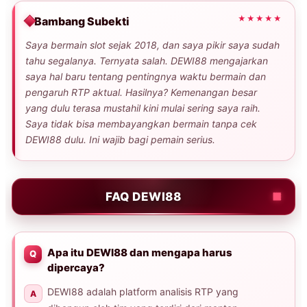
Bambang Subekti
Saya bermain slot sejak 2018, dan saya pikir saya sudah
tahu segalanya. Ternyata salah. DEWI88 mengajarkan
saya hal baru tentang pentingnya waktu bermain dan
pengaruh RTP aktual. Hasilnya? Kemenangan besar
yang dulu terasa mustahil kini mulai sering saya raih.
Saya tidak bisa membayangkan bermain tanpa cek
DEWI88 dulu. Ini wajib bagi pemain serius.
FAQ DEWI88
Apa itu DEWI88 dan mengapa harus
dipercaya?
DEWI88 adalah platform analisis RTP yang