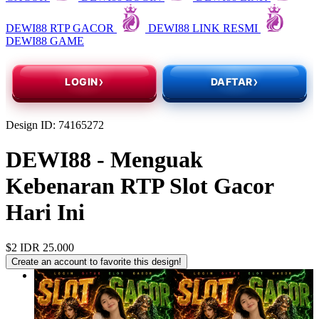
DEWI88 RTP GACOR
DEWI88 LINK RESMI
DEWI88 GAME
LOGIN
DAFTAR
Design ID: 74165272
DEWI88 - Menguak
Kebenaran RTP Slot Gacor
Hari Ini
$2
IDR 25.000
Create an account to favorite this design!