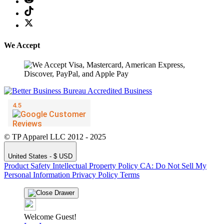
We Accept
© TP Apparel LLC 2012 - 2025
United States - $ USD
Product Safety
Intellectual Property Policy
CA: Do Not Sell My
Personal Information
Privacy Policy
Terms
Welcome Guest!