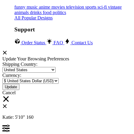
funny
music
anime
movies
television
sports
sci-fi
vintage
animals
drinks
food
politics
All Popular Designs
Support
Order Status
FAQ
Contact Us
Update Your Browsing Preferences
Shipping Country:
Currency:
Cancel
Katie:
5'10"
160