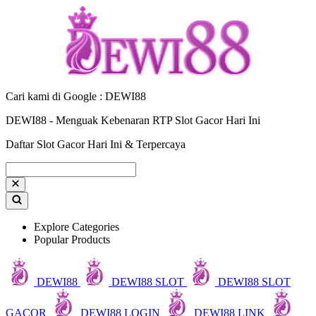
Cari kami di Google : DEWI88
DEWI88 - Menguak Kebenaran RTP Slot Gacor Hari Ini
Daftar Slot Gacor Hari Ini & Terpercaya
Explore Categories
Popular Products
DEWI88
DEWI88 SLOT
DEWI88 SLOT
GACOR
DEWI88 LOGIN
DEWI88 LINK