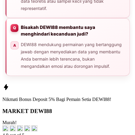
data teoretis atau sampel kecil yang tidak
representatif.
Bisakah DEWI88 membantu saya
menghindari kecanduan judi?
DEWI88 mendukung permainan yang bertanggung
jawab dengan menyediakan data yang membantu
Anda bermain lebih terencana, bukan
mengandalkan emosi atau dorongan impulsif.
Nikmati
Bonus Deposit 5%
Bagi Pemain Setia
DEWI88!
MARKET DEWI88
Murah!