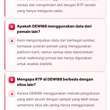
cerdas dan menghindari slot dengan RTP rendah
yang hanya menguras saldo.
Apakah DEWI88 menggunakan data dari
pemain lain?
Kami mengumpulkan data dari berbagai sumber,
termasuk putaran pemain yang menggunakan
platform kami, namun semua data dianonimkan
untuk melindungi privasi dan hanya digunakan
untuk analisis statistik.
Mengapa RTP di DEWI88 berbeda dengan
situs lain?
Karena DEWI88 menggunakan metode pengukuran
yang lebih akurat dengan sampel yang lebih besar,
sementara situs lain sering hanya menggunakan