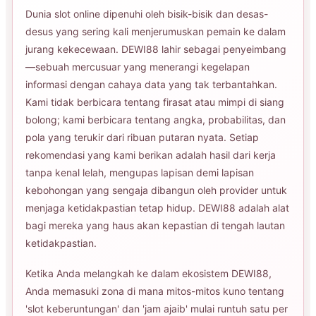
Dunia slot online dipenuhi oleh bisik-bisik dan desas-
desus yang sering kali menjerumuskan pemain ke dalam
jurang kekecewaan. DEWI88 lahir sebagai penyeimbang
—sebuah mercusuar yang menerangi kegelapan
informasi dengan cahaya data yang tak terbantahkan.
Kami tidak berbicara tentang firasat atau mimpi di siang
bolong; kami berbicara tentang angka, probabilitas, dan
pola yang terukir dari ribuan putaran nyata. Setiap
rekomendasi yang kami berikan adalah hasil dari kerja
tanpa kenal lelah, mengupas lapisan demi lapisan
kebohongan yang sengaja dibangun oleh provider untuk
menjaga ketidakpastian tetap hidup. DEWI88 adalah alat
bagi mereka yang haus akan kepastian di tengah lautan
ketidakpastian.
Ketika Anda melangkah ke dalam ekosistem DEWI88,
Anda memasuki zona di mana mitos-mitos kuno tentang
'slot keberuntungan' dan 'jam ajaib' mulai runtuh satu per