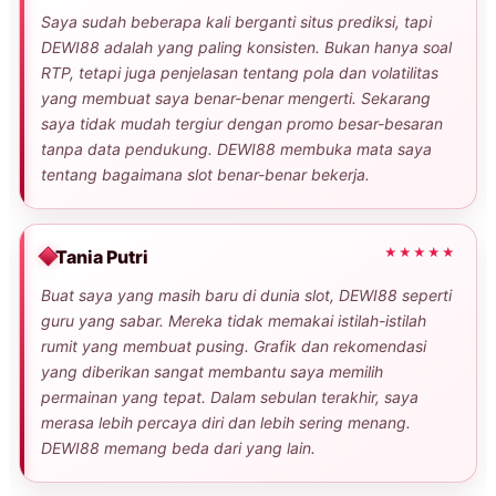
Saya sudah beberapa kali berganti situs prediksi, tapi
DEWI88 adalah yang paling konsisten. Bukan hanya soal
RTP, tetapi juga penjelasan tentang pola dan volatilitas
yang membuat saya benar-benar mengerti. Sekarang
saya tidak mudah tergiur dengan promo besar-besaran
tanpa data pendukung. DEWI88 membuka mata saya
tentang bagaimana slot benar-benar bekerja.
Tania Putri
Buat saya yang masih baru di dunia slot, DEWI88 seperti
guru yang sabar. Mereka tidak memakai istilah-istilah
rumit yang membuat pusing. Grafik dan rekomendasi
yang diberikan sangat membantu saya memilih
permainan yang tepat. Dalam sebulan terakhir, saya
merasa lebih percaya diri dan lebih sering menang.
DEWI88 memang beda dari yang lain.