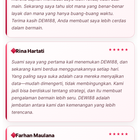
main. Sekarang saya tahu slot mana yang benar-benar
layak dan mana yang hanya buang-buang waktu.
Terima kasih DEWI88, Anda membuat saya lebih cerdas
dalam bermain.
Rina Hartati
Suami saya yang pertama kali menemukan DEWI88, dan
sekarang kami berdua menggunakannya setiap hari.
Yang paling saya suka adalah cara mereka menyajikan
data—mudah dimengerti, tidak membingungkan. Kami
jadi bisa berdiskusi tentang strategi, dan itu membuat
pengalaman bermain lebih seru. DEWI88 adalah
jembatan antara kami dan kemenangan yang lebih
terencana.
Farhan Maulana