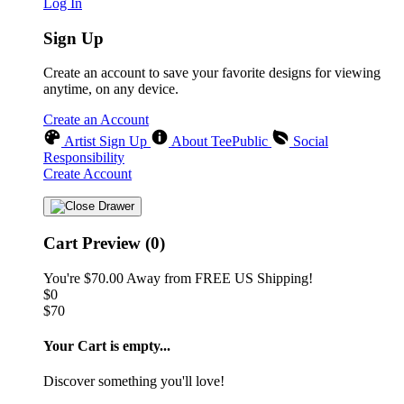
Log In
Sign Up
Create an account to save your favorite designs for viewing
anytime, on any device.
Create an Account
Artist Sign Up
About TeePublic
Social
Responsibility
Create Account
Cart Preview (0)
You're
$70.00
Away from
FREE US Shipping!
$0
$70
Your Cart is empty...
Discover something you'll love!