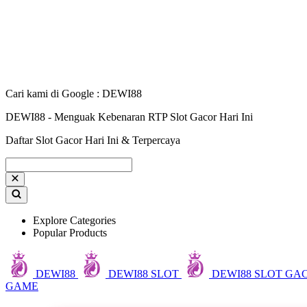
Cari kami di Google : DEWI88
DEWI88 - Menguak Kebenaran RTP Slot Gacor Hari Ini
Daftar Slot Gacor Hari Ini & Terpercaya
Explore Categories
Popular Products
DEWI88
DEWI88 SLOT
DEWI88 SLOT GA
GAME