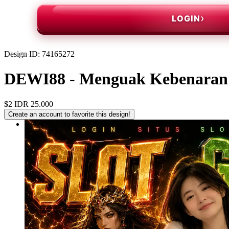
LOGIN
Design ID: 74165272
DEWI88 - Menguak Kebenaran R
$2
IDR 25.000
Create an account to favorite this design!