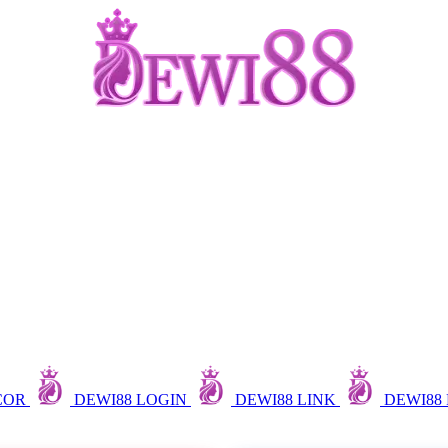
COR
DEWI88 LOGIN
DEWI88 LINK
DEWI88